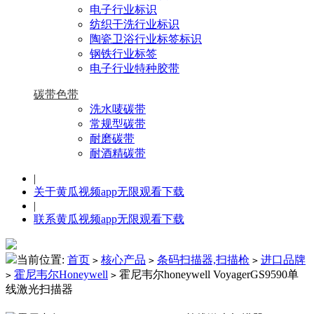
电子行业标识
纺织干洗行业标识
陶瓷卫浴行业标签标识
钢铁行业标签
电子行业特种胶带
碳带色带
洗水唛碳带
常规型碳带
耐磨碳带
耐酒精碳带
|
关于黄瓜视频app无限观看下载
|
联系黄瓜视频app无限观看下载
当前位置:
首页
核心产品
条码扫描器,扫描枪
进口品牌
>
>
>
霍尼韦尔Honeywell
霍尼韦尔honeywell VoyagerGS9590单
>
>
线激光扫描器