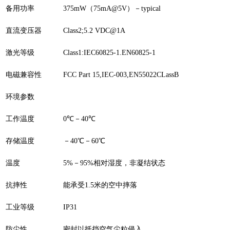
备用功率
375mW（75mA@5V）－typical
直流变压器
Class2;5.2 VDC@1A
激光等级
Class1:IEC60825-1.EN60825-1
电磁兼容性
FCC Part 15,IEC-003,EN55022CLassB
环境参数
工作温度
0℃－40℃
存储温度
－40℃－60℃
温度
5%－95%相对湿度，非凝结状态
抗摔性
能承受1.5米的空中摔落
工业等级
IP31
防尘性
密封以抵挡空气尘粒侵入