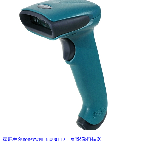
霍尼韦尔honeywell 3800gHD 一维影像扫描器