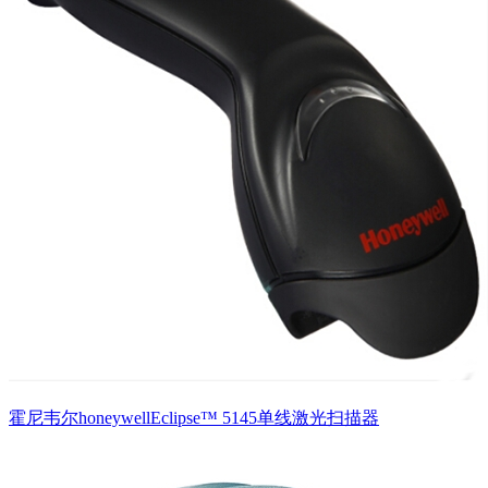
霍尼韦尔honeywellEclipse™ 5145单线激光扫描器