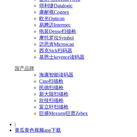
得利捷Datalogic
康耐视Cognex
欧光Opticon
易腾迈Intermec
电装Denso扫描枪
摩托罗拉Symbol
迈思肯Microscan
西克Sick扫码器
基恩士keyence读码器
国产品牌
海康智能读码器
Cino扫描枪
民德扫描枪
新大陆扫描枪
欣技扫描枪
富立叶扫描枪
巨盛Mexxen|巨普Zebex
|
黄瓜黄色视频app下载