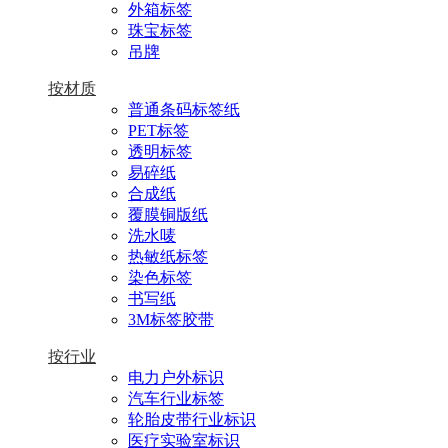
外箱标签
珠宝标签
吊牌
按材质
普通条码标签纸
PET标签
透明标签
易碎纸
合成纸
覆膜铜版纸
洗水唛
热敏纸标签
染色标签
书写纸
3M标签胶带
按行业
电力户外标识
汽车行业标签
轮胎皮带行业标识
医疗实验室标识