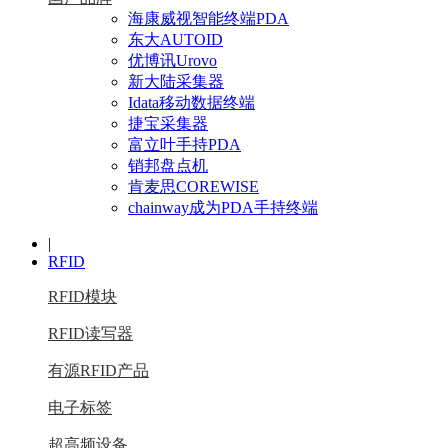
海康威视智能终端PDA
东大AUTOID
优博讯Urovo
新大陆采集器
Idata移动数据终端
捷宝采集器
富立叶手持PDA
销邦盘点机
肯麦思COREWISE
chainway成为PDA手持终端
|
RFID
RFID模块
RFID读写器
有源RFID产品
电子标签
超高频设备