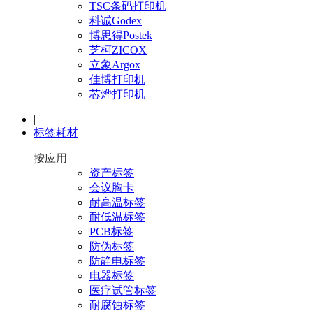
TSC条码打印机
科诚Godex
博思得Postek
芝柯ZICOX
立象Argox
佳博打印机
芯烨打印机
|
标签耗材
按应用
资产标签
会议胸卡
耐高温标签
耐低温标签
PCB标签
防伪标签
防静电标签
电器标签
医疗试管标签
耐腐蚀标签