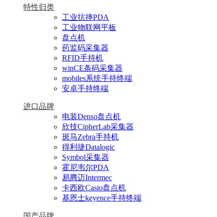
特性归类
工业抗摔PDA
工业物联网平板
盘点机
药监码采集器
RFID手持机
winCE条码采集器
mobiles系统手持终端
安卓手持终端
进口品牌
电装Denso盘点机
欣技CipherLab采集器
斑马Zebra手持机
得利捷Datalogic
Symbol采集器
霍尼韦尔PDA
易腾迈Intermec
卡西欧Casio盘点机
基恩士keyence手持终端
国产品牌