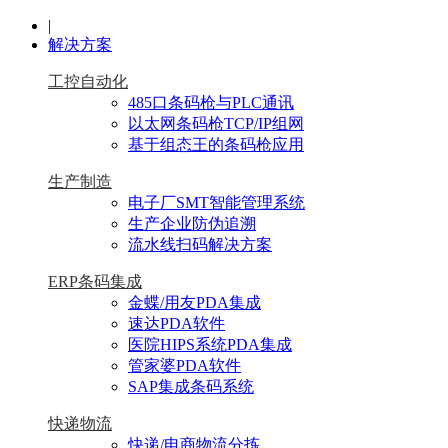
|
解决方案
工控自动化
485口条码枪与PLC通讯
以太网条码枪TCP/IP组网
基于组态王的条码枪应用
生产制造
电子厂SMT智能管理系统
生产企业防伪追溯
流水线扫码解决方案
ERP条码集成
金蝶/用友PDA集成
速达PDA软件
医院HIPS系统PDA集成
管家婆PDA软件
SAP集成条码系统
快递物流
快递/电商物流分拣