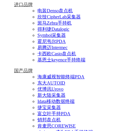
进口品牌
电装Denso盘点机
欣技CipherLab采集器
斑马Zebra手持机
得利捷Datalogic
Symbol采集器
霍尼韦尔PDA
易腾迈Intermec
卡西欧Casio盘点机
基恩士keyence手持终端
国产品牌
海康威视智能终端PDA
东大AUTOID
优博讯Urovo
新大陆采集器
Idata移动数据终端
捷宝采集器
富立叶手持PDA
销邦盘点机
肯麦思COREWISE