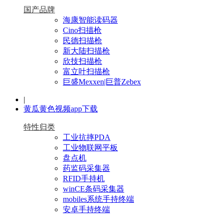
国产品牌
海康智能读码器
Cino扫描枪
民德扫描枪
新大陆扫描枪
欣技扫描枪
富立叶扫描枪
巨盛Mexxen|巨普Zebex
|
黄瓜黄色视频app下载
特性归类
工业抗摔PDA
工业物联网平板
盘点机
药监码采集器
RFID手持机
winCE条码采集器
mobiles系统手持终端
安卓手持终端