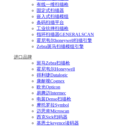
有线一维扫描枪
固定式扫描器
嵌入式扫描模组
条码扫描平台
工业抗摔扫描枪
指环扫描器GENERALSCAN
霍尼韦尔honeywell扫描引擎
Zebra斑马扫描模组引擎
进口品牌
斑马Zebra扫描枪
霍尼韦尔Honeywell
得利捷Datalogic
康耐视Cognex
欧光Opticon
易腾迈Intermec
电装Denso扫描枪
摩托罗拉Symbol
迈思肯Microscan
西克Sick扫码器
基恩士keyence读码器