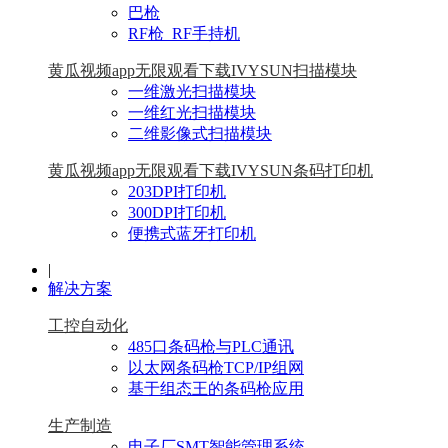
巴枪
RF枪_RF手持机
黄瓜视频app无限观看下载IVYSUN扫描模块
一维激光扫描模块
一维红光扫描模块
二维影像式扫描模块
黄瓜视频app无限观看下载IVYSUN条码打印机
203DPI打印机
300DPI打印机
便携式蓝牙打印机
|
解决方案
工控自动化
485口条码枪与PLC通讯
以太网条码枪TCP/IP组网
基于组态王的条码枪应用
生产制造
电子厂SMT智能管理系统