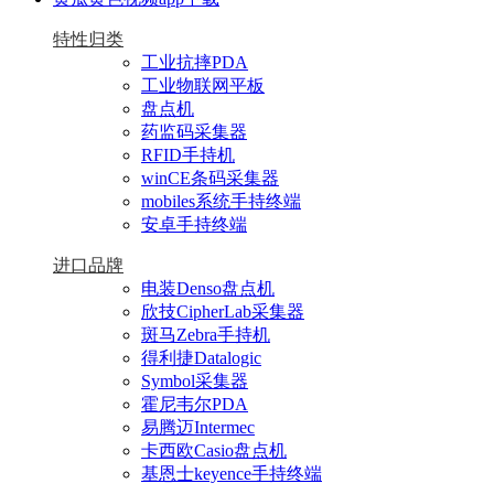
特性归类
工业抗摔PDA
工业物联网平板
盘点机
药监码采集器
RFID手持机
winCE条码采集器
mobiles系统手持终端
安卓手持终端
进口品牌
电装Denso盘点机
欣技CipherLab采集器
斑马Zebra手持机
得利捷Datalogic
Symbol采集器
霍尼韦尔PDA
易腾迈Intermec
卡西欧Casio盘点机
基恩士keyence手持终端