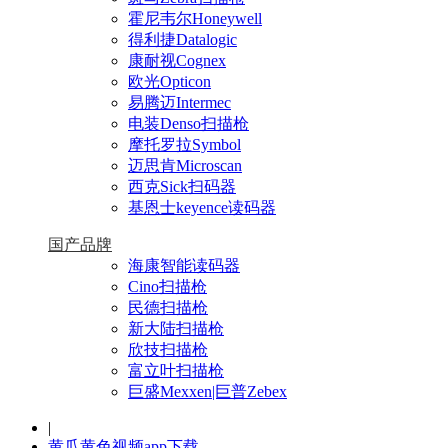
霍尼韦尔Honeywell
得利捷Datalogic
康耐视Cognex
欧光Opticon
易腾迈Intermec
电装Denso扫描枪
摩托罗拉Symbol
迈思肯Microscan
西克Sick扫码器
基恩士keyence读码器
国产品牌
海康智能读码器
Cino扫描枪
民德扫描枪
新大陆扫描枪
欣技扫描枪
富立叶扫描枪
巨盛Mexxen|巨普Zebex
|
黄瓜黄色视频app下载