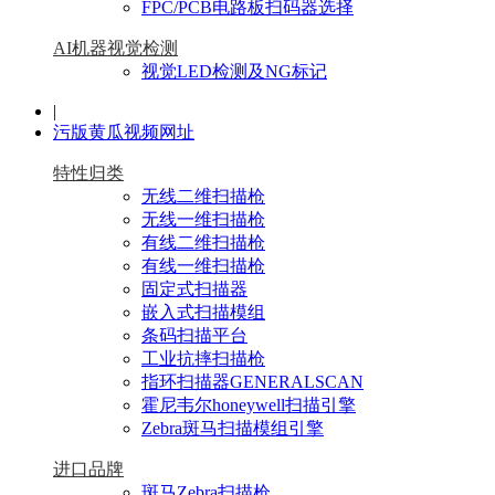
FPC/PCB电路板扫码器选择
AI机器视觉检测
视觉LED检测及NG标记
|
污版黄瓜视频网址
特性归类
无线二维扫描枪
无线一维扫描枪
有线二维扫描枪
有线一维扫描枪
固定式扫描器
嵌入式扫描模组
条码扫描平台
工业抗摔扫描枪
指环扫描器GENERALSCAN
霍尼韦尔honeywell扫描引擎
Zebra斑马扫描模组引擎
进口品牌
斑马Zebra扫描枪