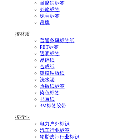
耐腐蚀标签
外箱标签
珠宝标签
吊牌
按材质
普通条码标签纸
PET标签
透明标签
易碎纸
合成纸
覆膜铜版纸
洗水唛
热敏纸标签
染色标签
书写纸
3M标签胶带
按行业
电力户外标识
汽车行业标签
轮胎皮带行业标识