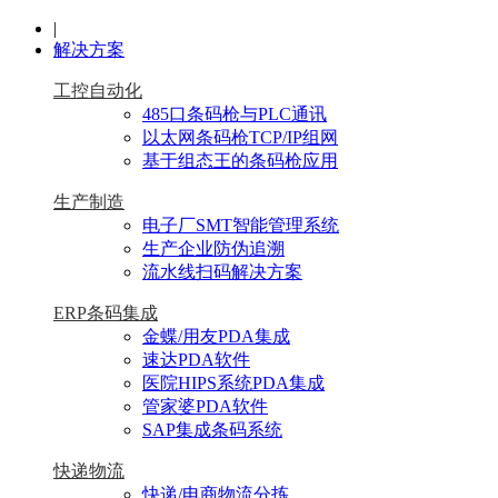
|
解决方案
工控自动化
485口条码枪与PLC通讯
以太网条码枪TCP/IP组网
基于组态王的条码枪应用
生产制造
电子厂SMT智能管理系统
生产企业防伪追溯
流水线扫码解决方案
ERP条码集成
金蝶/用友PDA集成
速达PDA软件
医院HIPS系统PDA集成
管家婆PDA软件
SAP集成条码系统
快递物流
快递/电商物流分拣