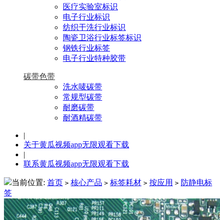
医疗实验室标识
电子行业标识
纺织干洗行业标识
陶瓷卫浴行业标签标识
钢铁行业标签
电子行业特种胶带
碳带色带
洗水唛碳带
常规型碳带
耐磨碳带
耐酒精碳带
|
关于黄瓜视频app无限观看下载
|
联系黄瓜视频app无限观看下载
当前位置:
首页
核心产品
标签耗材
按应用
防静电标
>
>
>
>
签