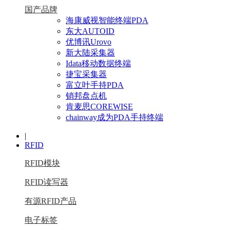
国产品牌
海康威视智能终端PDA
东大AUTOID
优博讯Urovo
新大陆采集器
Idata移动数据终端
捷宝采集器
富立叶手持PDA
销邦盘点机
肯麦思COREWISE
chainway成为PDA手持终端
|
RFID
RFID模块
RFID读写器
有源RFID产品
电子标签