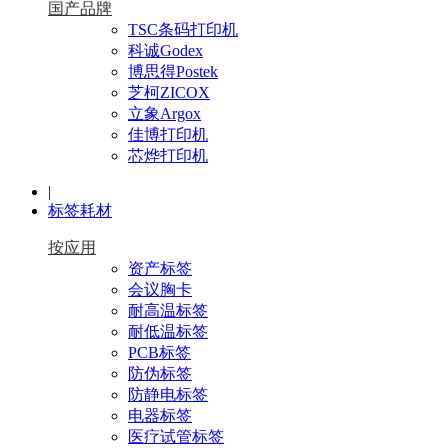
国产品牌
TSC条码打印机
科诚Godex
博思得Postek
芝柯ZICOX
立象Argox
佳博打印机
芯烨打印机
|
标签耗材
按应用
资产标签
会议胸卡
耐高温标签
耐低温标签
PCB标签
防伪标签
防静电标签
电器标签
医疗试管标签