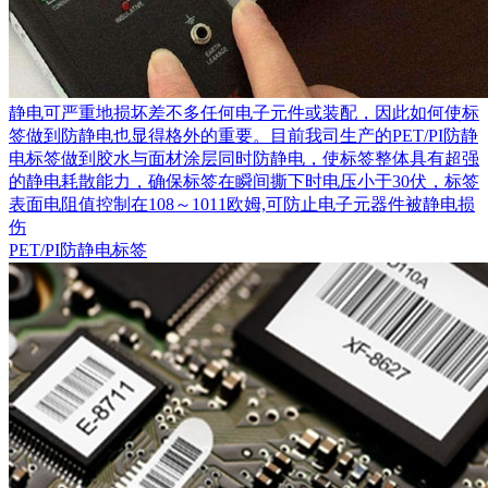
静电可严重地损坏差不多任何电子元件或装配，因此如何使标
签做到防静电也显得格外的重要。目前我司生产的PET/PI防静
电标签做到胶水与面材涂层同时防静电，使标签整体具有超强
的静电耗散能力，确保标签在瞬间撕下时电压小于30伏，标签
表面电阻值控制在108～1011欧姆,可防止电子元器件被静电损
伤
PET/PI防静电标签