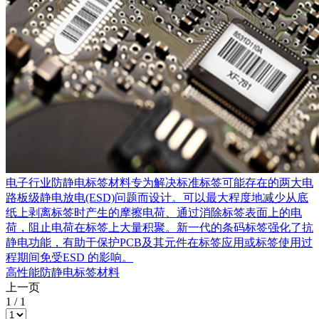
电子行业防静电标签材料专为解决标准标签可能存在的两大电
路板级静电放电(ESD)问题而设计。可以最大程度地减少从底
纸上剥离标签时产生的摩擦电荷、通过消除标签表面上的电
荷，阻止电荷在标签上大量积聚。新一代的条码标签强化了抗
静电功能，有助于保护PCB及其元件在标签应用或标签使用过
程期间免受ESD 的影响。
高性能防静电标签材料
上一页
1
/
1