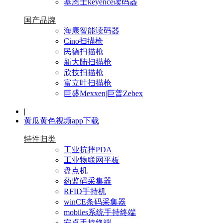
基恩士keyence读码器
国产品牌
海康智能读码器
Cino扫描枪
民德扫描枪
新大陆扫描枪
欣技扫描枪
富立叶扫描枪
巨盛Mexxen|巨普Zebex
|
黄瓜黄色视频app下载
特性归类
工业抗摔PDA
工业物联网平板
盘点机
药监码采集器
RFID手持机
winCE条码采集器
mobiles系统手持终端
安卓手持终端