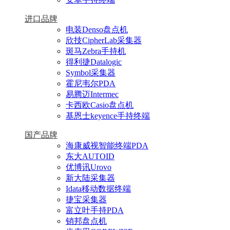
进口品牌
电装Denso盘点机
欣技CipherLab采集器
斑马Zebra手持机
得利捷Datalogic
Symbol采集器
霍尼韦尔PDA
易腾迈Intermec
卡西欧Casio盘点机
基恩士keyence手持终端
国产品牌
海康威视智能终端PDA
东大AUTOID
优博讯Urovo
新大陆采集器
Idata移动数据终端
捷宝采集器
富立叶手持PDA
销邦盘点机