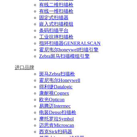
有线二维扫描枪
有线一维扫描枪
固定式扫描器
嵌入式扫描模组
条码扫描平台
工业抗摔扫描枪
指环扫描器GENERALSCAN
霍尼韦尔honeywell扫描引擎
Zebra斑马扫描模组引擎
进口品牌
斑马Zebra扫描枪
霍尼韦尔Honeywell
得利捷Datalogic
康耐视Cognex
欧光Opticon
易腾迈Intermec
电装Denso扫描枪
摩托罗拉Symbol
迈思肯Microscan
西克Sick扫码器