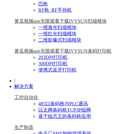
巴枪
RF枪_RF手持机
黄瓜视频app无限观看下载IVYSUN扫描模块
一维激光扫描模块
一维红光扫描模块
二维影像式扫描模块
黄瓜视频app无限观看下载IVYSUN条码打印机
203DPI打印机
300DPI打印机
便携式蓝牙打印机
|
解决方案
工控自动化
485口条码枪与PLC通讯
以太网条码枪TCP/IP组网
基于组态王的条码枪应用
生产制造
电子厂SMT智能管理系统