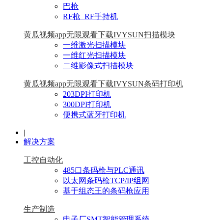
巴枪
RF枪_RF手持机
黄瓜视频app无限观看下载IVYSUN扫描模块
一维激光扫描模块
一维红光扫描模块
二维影像式扫描模块
黄瓜视频app无限观看下载IVYSUN条码打印机
203DPI打印机
300DPI打印机
便携式蓝牙打印机
|
解决方案
工控自动化
485口条码枪与PLC通讯
以太网条码枪TCP/IP组网
基于组态王的条码枪应用
生产制造
电子厂SMT智能管理系统