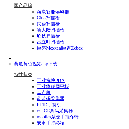
国产品牌
海康智能读码器
Cino扫描枪
民德扫描枪
新大陆扫描枪
欣技扫描枪
富立叶扫描枪
巨盛Mexxen|巨普Zebex
|
黄瓜黄色视频app下载
特性归类
工业抗摔PDA
工业物联网平板
盘点机
药监码采集器
RFID手持机
winCE条码采集器
mobiles系统手持终端
安卓手持终端