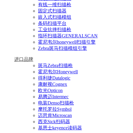
有线一维扫描枪
固定式扫描器
嵌入式扫描模组
条码扫描平台
工业抗摔扫描枪
指环扫描器GENERALSCAN
霍尼韦尔honeywell扫描引擎
Zebra斑马扫描模组引擎
进口品牌
斑马Zebra扫描枪
霍尼韦尔Honeywell
得利捷Datalogic
康耐视Cognex
欧光Opticon
易腾迈Intermec
电装Denso扫描枪
摩托罗拉Symbol
迈思肯Microscan
西克Sick扫码器
基恩士keyence读码器