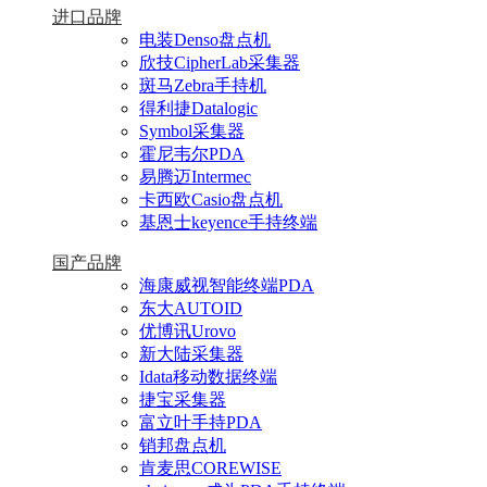
进口品牌
电装Denso盘点机
欣技CipherLab采集器
斑马Zebra手持机
得利捷Datalogic
Symbol采集器
霍尼韦尔PDA
易腾迈Intermec
卡西欧Casio盘点机
基恩士keyence手持终端
国产品牌
海康威视智能终端PDA
东大AUTOID
优博讯Urovo
新大陆采集器
Idata移动数据终端
捷宝采集器
富立叶手持PDA
销邦盘点机
肯麦思COREWISE