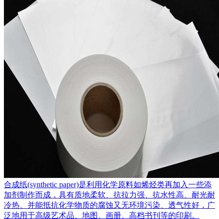
合成纸(synthetic paper)是利用化学原料如烯烃类再加入一些添
加剂制作而成，具有质地柔软、抗拉力强、抗水性高、耐光耐
冷热、并能抵抗化学物质的腐蚀又无环境污染、透气性好，广
泛地用于高级艺术品、地图、画册、高档书刊等的印刷。