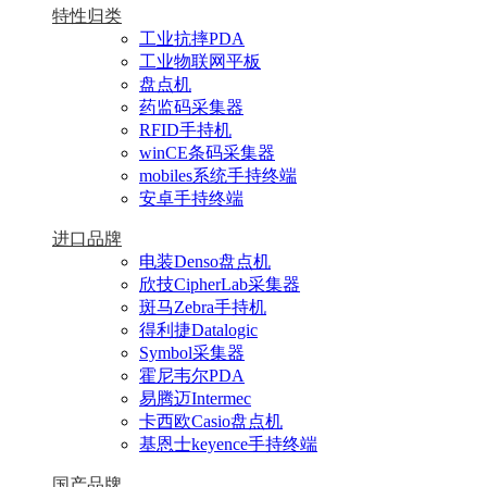
特性归类
工业抗摔PDA
工业物联网平板
盘点机
药监码采集器
RFID手持机
winCE条码采集器
mobiles系统手持终端
安卓手持终端
进口品牌
电装Denso盘点机
欣技CipherLab采集器
斑马Zebra手持机
得利捷Datalogic
Symbol采集器
霍尼韦尔PDA
易腾迈Intermec
卡西欧Casio盘点机
基恩士keyence手持终端
国产品牌