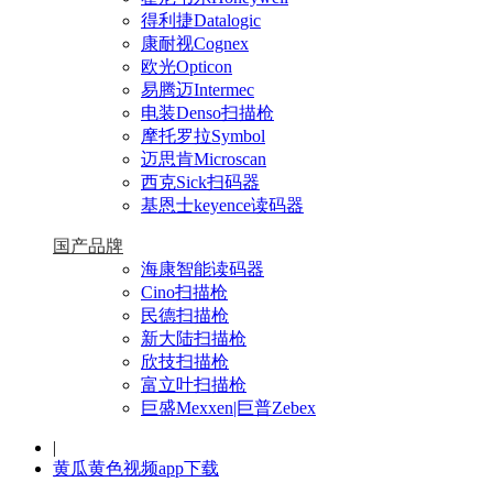
得利捷Datalogic
康耐视Cognex
欧光Opticon
易腾迈Intermec
电装Denso扫描枪
摩托罗拉Symbol
迈思肯Microscan
西克Sick扫码器
基恩士keyence读码器
国产品牌
海康智能读码器
Cino扫描枪
民德扫描枪
新大陆扫描枪
欣技扫描枪
富立叶扫描枪
巨盛Mexxen|巨普Zebex
|
黄瓜黄色视频app下载