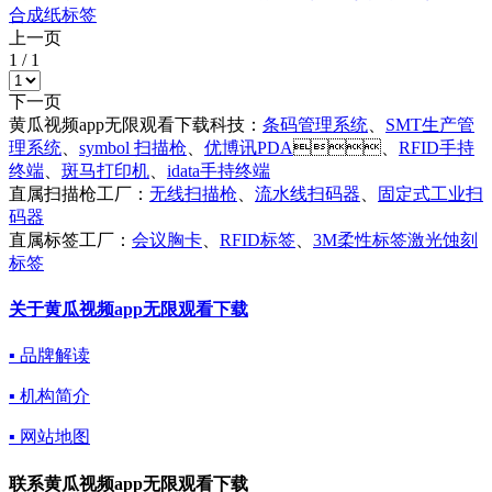
合成纸标签
上一页
1
/
1
下一页
黄瓜视频app无限观看下载科技：
条码管理系统
、
SMT生产管
理系统
、
symbol 扫描枪
、
优博讯PDA
、
RFID手持
终端
、
斑马打印机
、
idata手持终端
直属扫描枪工厂：
无线扫描枪
、
流水线扫码器
、
固定式工业扫
码器
直属标签工厂：
会议胸卡
、
RFID标签
、
3M柔性标签激光蚀刻
标签
关于黄瓜视频app无限观看下载
▪ 品牌解读
▪ 机构简介
▪ 网站地图
联系黄瓜视频app无限观看下载