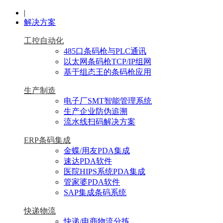
|
解决方案
工控自动化
485口条码枪与PLC通讯
以太网条码枪TCP/IP组网
基于组态王的条码枪应用
生产制造
电子厂SMT智能管理系统
生产企业防伪追溯
流水线扫码解决方案
ERP条码集成
金蝶/用友PDA集成
速达PDA软件
医院HIPS系统PDA集成
管家婆PDA软件
SAP集成条码系统
快递物流
快递/电商物流分拣