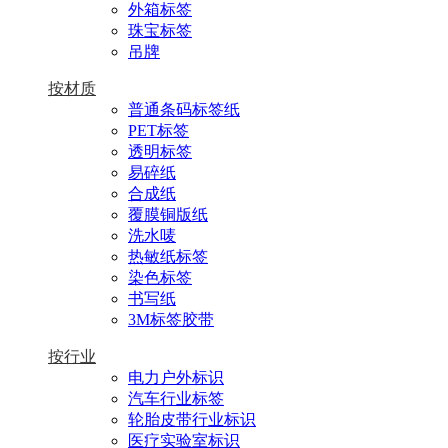
外箱标签
珠宝标签
吊牌
按材质
普通条码标签纸
PET标签
透明标签
易碎纸
合成纸
覆膜铜版纸
洗水唛
热敏纸标签
染色标签
书写纸
3M标签胶带
按行业
电力户外标识
汽车行业标签
轮胎皮带行业标识
医疗实验室标识