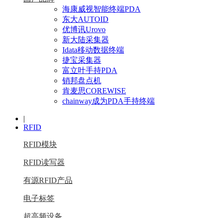
海康威视智能终端PDA
东大AUTOID
优博讯Urovo
新大陆采集器
Idata移动数据终端
捷宝采集器
富立叶手持PDA
销邦盘点机
肯麦思COREWISE
chainway成为PDA手持终端
|
RFID
RFID模块
RFID读写器
有源RFID产品
电子标签
超高频设备