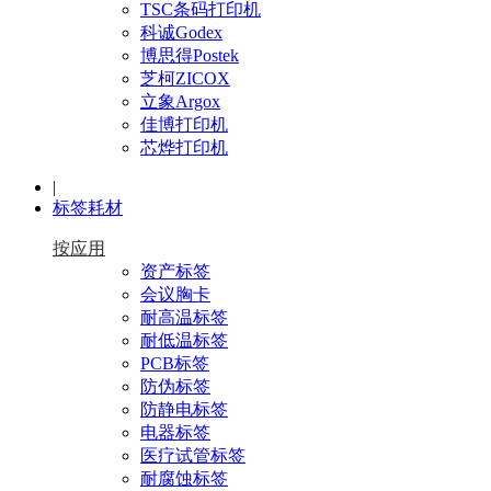
TSC条码打印机
科诚Godex
博思得Postek
芝柯ZICOX
立象Argox
佳博打印机
芯烨打印机
|
标签耗材
按应用
资产标签
会议胸卡
耐高温标签
耐低温标签
PCB标签
防伪标签
防静电标签
电器标签
医疗试管标签
耐腐蚀标签