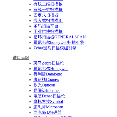
有线二维扫描枪
有线一维扫描枪
固定式扫描器
嵌入式扫描模组
条码扫描平台
工业抗摔扫描枪
指环扫描器GENERALSCAN
霍尼韦尔honeywell扫描引擎
Zebra斑马扫描模组引擎
进口品牌
斑马Zebra扫描枪
霍尼韦尔Honeywell
得利捷Datalogic
康耐视Cognex
欧光Opticon
易腾迈Intermec
电装Denso扫描枪
摩托罗拉Symbol
迈思肯Microscan
西克Sick扫码器