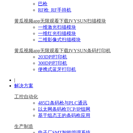
巴枪
RF枪_RF手持机
黄瓜视频app无限观看下载IVYSUN扫描模块
一维激光扫描模块
一维红光扫描模块
二维影像式扫描模块
黄瓜视频app无限观看下载IVYSUN条码打印机
203DPI打印机
300DPI打印机
便携式蓝牙打印机
|
解决方案
工控自动化
485口条码枪与PLC通讯
以太网条码枪TCP/IP组网
基于组态王的条码枪应用
生产制造
电子厂SMT智能管理系统