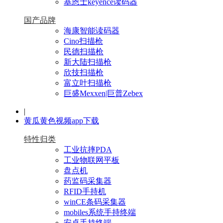
基恩士keyence读码器
国产品牌
海康智能读码器
Cino扫描枪
民德扫描枪
新大陆扫描枪
欣技扫描枪
富立叶扫描枪
巨盛Mexxen|巨普Zebex
|
黄瓜黄色视频app下载
特性归类
工业抗摔PDA
工业物联网平板
盘点机
药监码采集器
RFID手持机
winCE条码采集器
mobiles系统手持终端
安卓手持终端