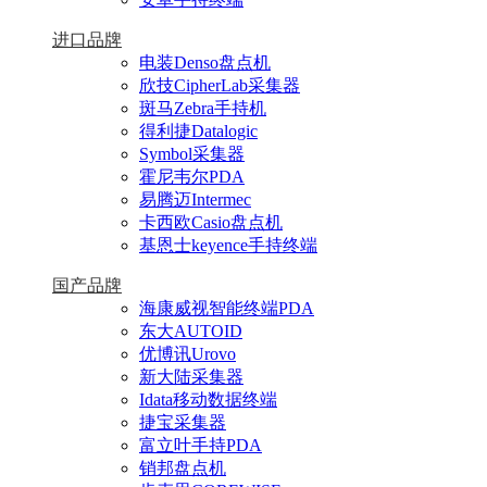
进口品牌
电装Denso盘点机
欣技CipherLab采集器
斑马Zebra手持机
得利捷Datalogic
Symbol采集器
霍尼韦尔PDA
易腾迈Intermec
卡西欧Casio盘点机
基恩士keyence手持终端
国产品牌
海康威视智能终端PDA
东大AUTOID
优博讯Urovo
新大陆采集器
Idata移动数据终端
捷宝采集器
富立叶手持PDA
销邦盘点机