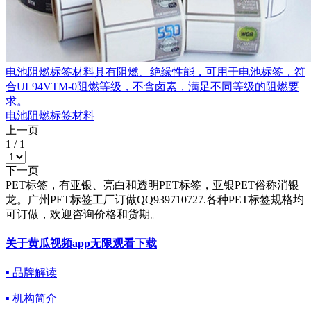
电池阻燃标签材料具有阻燃、绝缘性能，可用于电池标签，符
合UL94VTM-0阻燃等级，不含卤素，满足不同等级的阻燃要
求。
电池阻燃标签材料
上一页
1
/
1
下一页
PET标签，有亚银、亮白和透明PET标签，亚银PET俗称消银
龙。广州PET标签工厂订做QQ939710727.各种PET标签规格均
可订做，欢迎咨询价格和货期。
关于黄瓜视频app无限观看下载
▪ 品牌解读
▪ 机构简介