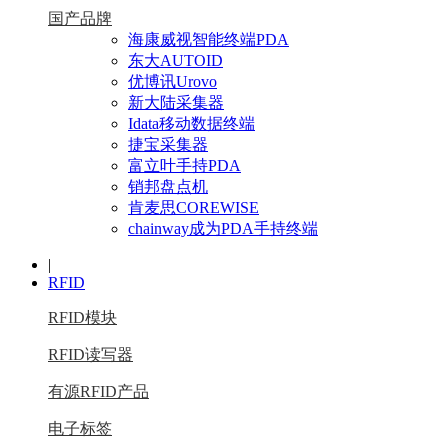
国产品牌
海康威视智能终端PDA
东大AUTOID
优博讯Urovo
新大陆采集器
Idata移动数据终端
捷宝采集器
富立叶手持PDA
销邦盘点机
肯麦思COREWISE
chainway成为PDA手持终端
|
RFID
RFID模块
RFID读写器
有源RFID产品
电子标签