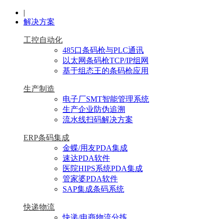
|
解决方案
工控自动化
485口条码枪与PLC通讯
以太网条码枪TCP/IP组网
基于组态王的条码枪应用
生产制造
电子厂SMT智能管理系统
生产企业防伪追溯
流水线扫码解决方案
ERP条码集成
金蝶/用友PDA集成
速达PDA软件
医院HIPS系统PDA集成
管家婆PDA软件
SAP集成条码系统
快递物流
快递/电商物流分拣