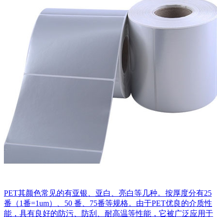
PET其颜色常见的有亚银、亚白、亮白等几种。按厚度分有25
番（1番=1um）、50 番、75番等规格。由于PET优良的介质性
能，具有良好的防污、防刮、耐高温等性能，它被广泛应用于