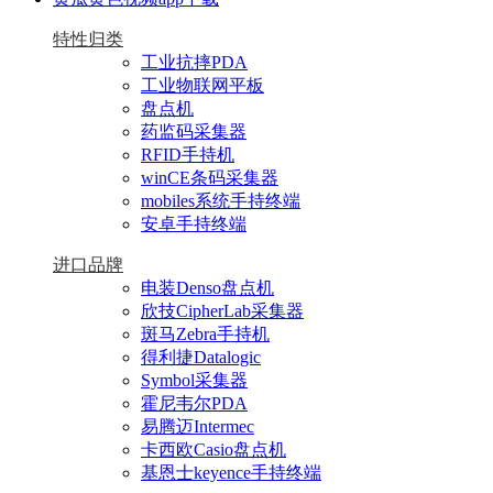
特性归类
工业抗摔PDA
工业物联网平板
盘点机
药监码采集器
RFID手持机
winCE条码采集器
mobiles系统手持终端
安卓手持终端
进口品牌
电装Denso盘点机
欣技CipherLab采集器
斑马Zebra手持机
得利捷Datalogic
Symbol采集器
霍尼韦尔PDA
易腾迈Intermec
卡西欧Casio盘点机
基恩士keyence手持终端