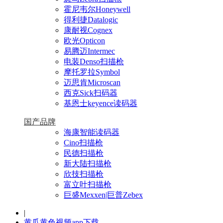
霍尼韦尔Honeywell
得利捷Datalogic
康耐视Cognex
欧光Opticon
易腾迈Intermec
电装Denso扫描枪
摩托罗拉Symbol
迈思肯Microscan
西克Sick扫码器
基恩士keyence读码器
国产品牌
海康智能读码器
Cino扫描枪
民德扫描枪
新大陆扫描枪
欣技扫描枪
富立叶扫描枪
巨盛Mexxen|巨普Zebex
|
黄瓜黄色视频app下载