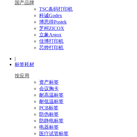
国产品牌
TSC条码打印机
科诚Godex
博思得Postek
芝柯ZICOX
立象Argox
佳博打印机
芯烨打印机
|
标签耗材
按应用
资产标签
会议胸卡
耐高温标签
耐低温标签
PCB标签
防伪标签
防静电标签
电器标签
医疗试管标签