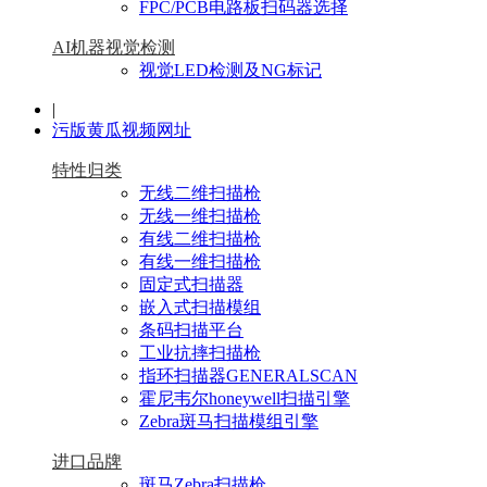
FPC/PCB电路板扫码器选择
AI机器视觉检测
视觉LED检测及NG标记
|
污版黄瓜视频网址
特性归类
无线二维扫描枪
无线一维扫描枪
有线二维扫描枪
有线一维扫描枪
固定式扫描器
嵌入式扫描模组
条码扫描平台
工业抗摔扫描枪
指环扫描器GENERALSCAN
霍尼韦尔honeywell扫描引擎
Zebra斑马扫描模组引擎
进口品牌
斑马Zebra扫描枪