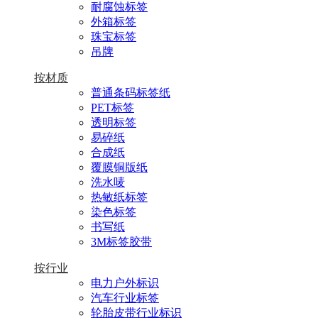
耐腐蚀标签
外箱标签
珠宝标签
吊牌
按材质
普通条码标签纸
PET标签
透明标签
易碎纸
合成纸
覆膜铜版纸
洗水唛
热敏纸标签
染色标签
书写纸
3M标签胶带
按行业
电力户外标识
汽车行业标签
轮胎皮带行业标识