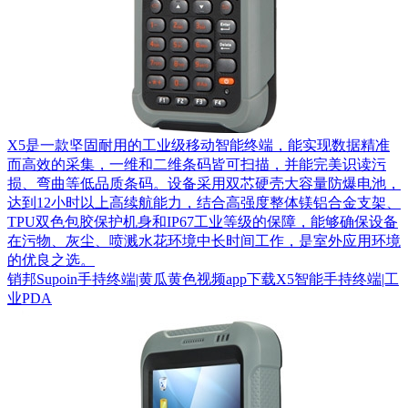
X5是一款坚固耐用的工业级移动智能终端，能实现数据精准
而高效的采集，一维和二维条码皆可扫描，并能完美识读污
损、弯曲等低品质条码。设备采用双芯硬壳大容量防爆电池，
达到12小时以上高续航能力，结合高强度整体镁铝合金支架、
TPU双色包胶保护机身和IP67工业等级的保障，能够确保设备
在污物、灰尘、喷溅水花环境中长时间工作，是室外应用环境
的优良之选。
销邦Supoin手持终端|黄瓜黄色视频app下载X5智能手持终端|工
业PDA