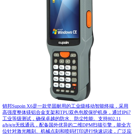
销邦Supoin X6是一款坚固耐用的工业级移动智能终端，采用
高强度整体镁铝合金支架和TPU双色包胶保护机身，通过IP67
工业等级测试，确保卓越的防水、防尘性能。支持802.11
a/b/g/n无线通讯，配备国外优异的二维DPM扫描引擎，能全方
位针对激光雕刻、机械点刻和喷码打印进行快速识读，广泛应