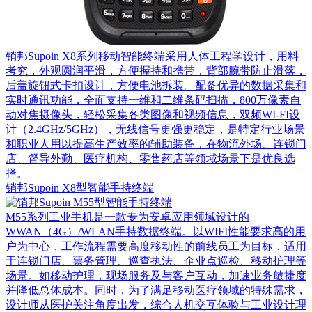
销邦Supoin X8系列移动智能终端采用人体工程学设计，用料
考究，外观圆润平滑，方便握持和携带，背部腕带防止滑落，
后盖旋钮式卡扣设计，方便电池拆装。配备优异的数据采集和
实时通讯功能，全面支持一维和二维条码扫描，800万像素自
动对焦摄像头，轻松采集各类图像和视频信息，双频WI-FI设
计（2.4GHz/5GHz），无线信号更强更稳定，是特定行业场景
和职业人用以提高生产效率的辅助装备，在物流外场、连锁门
店、督导外勤、医疗机构、零售药店等领域场景下是优良选
择。
销邦Supoin X8型智能手持终端
M55系列工业手机是一款专为安卓应用领域设计的
WWAN（4G）/WLAN手持数据终端。以WIFI性能要求高的用
户为中心，工作流程需要高度移动性的前线员工为目标，适用
于连锁门店、票务管理、巡查执法、企业点巡检、移动护理等
场景。如移动护理，现场服务及与客户互动，加速业务敏捷度
并降低总体成本。同时，为了满足移动医疗领域的特殊需求，
设计师从医护关注角度出发，综合人机交互体验与工业设计理