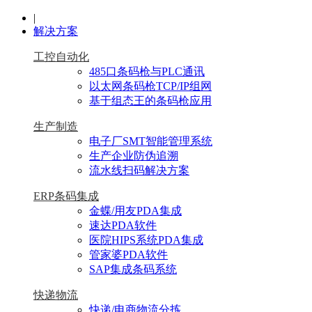
|
解决方案
工控自动化
485口条码枪与PLC通讯
以太网条码枪TCP/IP组网
基于组态王的条码枪应用
生产制造
电子厂SMT智能管理系统
生产企业防伪追溯
流水线扫码解决方案
ERP条码集成
金蝶/用友PDA集成
速达PDA软件
医院HIPS系统PDA集成
管家婆PDA软件
SAP集成条码系统
快递物流
快递/电商物流分拣