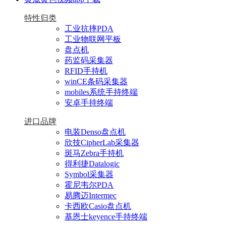
特性归类
工业抗摔PDA
工业物联网平板
盘点机
药监码采集器
RFID手持机
winCE条码采集器
mobiles系统手持终端
安卓手持终端
进口品牌
电装Denso盘点机
欣技CipherLab采集器
斑马Zebra手持机
得利捷Datalogic
Symbol采集器
霍尼韦尔PDA
易腾迈Intermec
卡西欧Casio盘点机
基恩士keyence手持终端