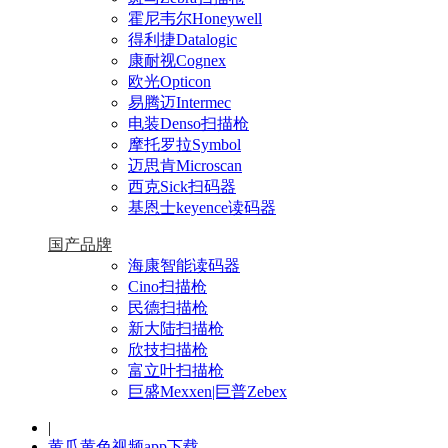
霍尼韦尔Honeywell
得利捷Datalogic
康耐视Cognex
欧光Opticon
易腾迈Intermec
电装Denso扫描枪
摩托罗拉Symbol
迈思肯Microscan
西克Sick扫码器
基恩士keyence读码器
国产品牌
海康智能读码器
Cino扫描枪
民德扫描枪
新大陆扫描枪
欣技扫描枪
富立叶扫描枪
巨盛Mexxen|巨普Zebex
|
黄瓜黄色视频app下载