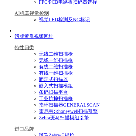
FPC/PCB电路板扫码器选择
AI机器视觉检测
视觉LED检测及NG标记
|
污版黄瓜视频网址
特性归类
无线二维扫描枪
无线一维扫描枪
有线二维扫描枪
有线一维扫描枪
固定式扫描器
嵌入式扫描模组
条码扫描平台
工业抗摔扫描枪
指环扫描器GENERALSCAN
霍尼韦尔honeywell扫描引擎
Zebra斑马扫描模组引擎
进口品牌
斑马Zebra扫描枪