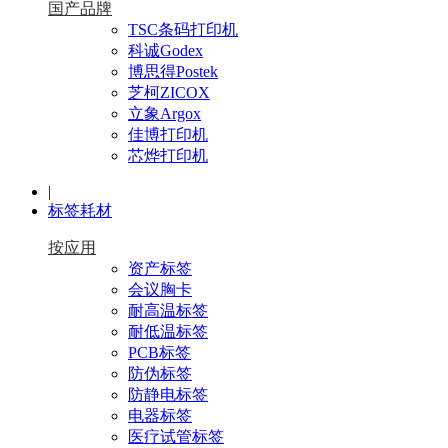
国产品牌
TSC条码打印机
科诚Godex
博思得Postek
芝柯ZICOX
立象Argox
佳博打印机
芯烨打印机
|
标签耗材
按应用
资产标签
会议胸卡
耐高温标签
耐低温标签
PCB标签
防伪标签
防静电标签
电器标签
医疗试管标签