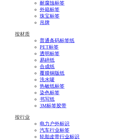
耐腐蚀标签
外箱标签
珠宝标签
吊牌
按材质
普通条码标签纸
PET标签
透明标签
易碎纸
合成纸
覆膜铜版纸
洗水唛
热敏纸标签
染色标签
书写纸
3M标签胶带
按行业
电力户外标识
汽车行业标签
轮胎皮带行业标识