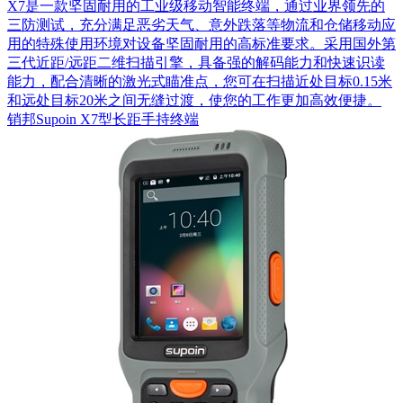
X7是一款坚固耐用的工业级移动智能终端，通过业界领先的
三防测试，充分满足恶劣天气、意外跌落等物流和仓储移动应
用的特殊使用环境对设备坚固耐用的高标准要求。采用国外第
三代近距/远距二维扫描引擎，具备强的解码能力和快速识读
能力，配合清晰的激光式瞄准点，您可在扫描近处目标0.15米
和远处目标20米之间无缝过渡，使您的工作更加高效便捷。
销邦Supoin X7型长距手持终端