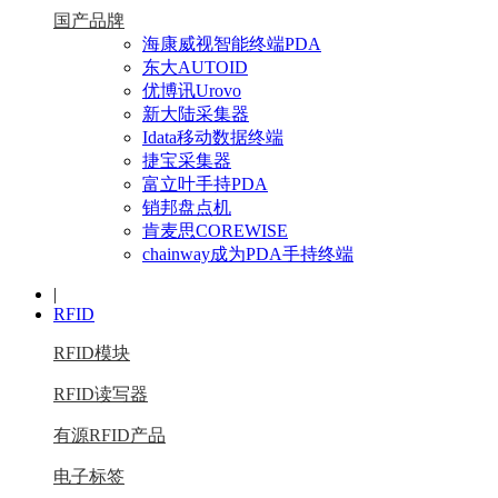
国产品牌
海康威视智能终端PDA
东大AUTOID
优博讯Urovo
新大陆采集器
Idata移动数据终端
捷宝采集器
富立叶手持PDA
销邦盘点机
肯麦思COREWISE
chainway成为PDA手持终端
|
RFID
RFID模块
RFID读写器
有源RFID产品
电子标签