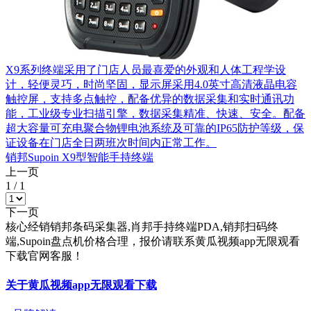
X9系列终端采用了门店人员最喜爱的外观和人体工程学设
计，轻便灵巧，时尚坚固，显示屏采用4.0英寸高清液晶电容
触控屏，支持多点触控，配备优异的数据采集和实时通讯功
能，工业级专业扫描引擎，数据采集精准、快速、安全。配备
超大容量可充电聚合物锂电池系统及可靠的IP65防护等级，保
证设备在门店全日两班次时间内正常工作。
销邦Supoin X9型智能手持终端
上一页
1
/
1
下一页
核心经销销邦条码采集器,肖邦手持终端PDA,销邦扫码终
端,Supoin盘点机价格合理，报价请联系黄瓜视频app无限观看
下载官网客服！
关于黄瓜视频app无限观看下载