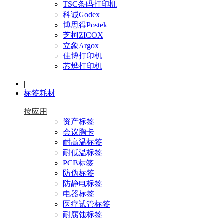
TSC条码打印机
科诚Godex
博思得Postek
芝柯ZICOX
立象Argox
佳博打印机
芯烨打印机
|
标签耗材
按应用
资产标签
会议胸卡
耐高温标签
耐低温标签
PCB标签
防伪标签
防静电标签
电器标签
医疗试管标签
耐腐蚀标签