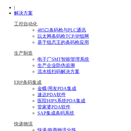
|
解决方案
工控自动化
485口条码枪与PLC通讯
以太网条码枪TCP/IP组网
基于组态王的条码枪应用
生产制造
电子厂SMT智能管理系统
生产企业防伪追溯
流水线扫码解决方案
ERP条码集成
金蝶/用友PDA集成
速达PDA软件
医院HIPS系统PDA集成
管家婆PDA软件
SAP集成条码系统
快递物流
快递/电商物流分拣