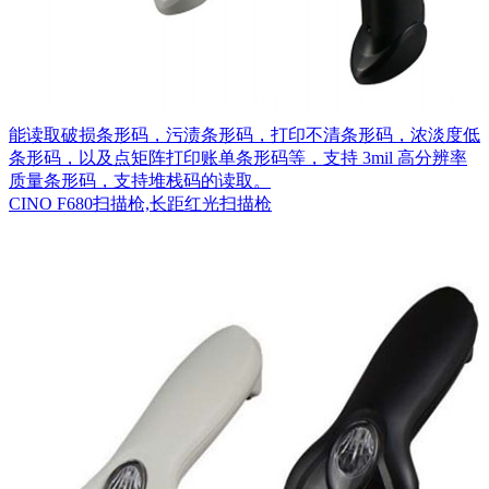
能读取破损条形码，污渍条形码，打印不清条形码，浓淡度低
条形码，以及点矩阵打印账单条形码等，支持 3mil 高分辨率
质量条形码，支持堆栈码的读取。
CINO F680扫描枪,长距红光扫描枪