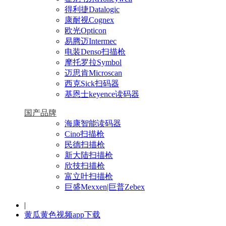
得利捷Datalogic
康耐视Cognex
欧光Opticon
易腾迈Intermec
电装Denso扫描枪
摩托罗拉Symbol
迈思肯Microscan
西克Sick扫码器
基恩士keyence读码器
国产品牌
海康智能读码器
Cino扫描枪
民德扫描枪
新大陆扫描枪
欣技扫描枪
富立叶扫描枪
巨盛Mexxen|巨普Zebex
|
黄瓜黄色视频app下载