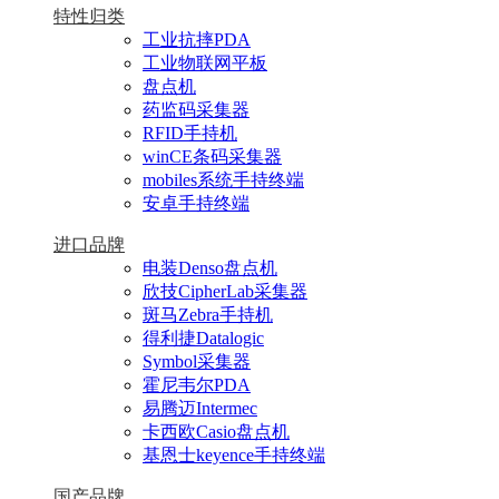
特性归类
工业抗摔PDA
工业物联网平板
盘点机
药监码采集器
RFID手持机
winCE条码采集器
mobiles系统手持终端
安卓手持终端
进口品牌
电装Denso盘点机
欣技CipherLab采集器
斑马Zebra手持机
得利捷Datalogic
Symbol采集器
霍尼韦尔PDA
易腾迈Intermec
卡西欧Casio盘点机
基恩士keyence手持终端
国产品牌