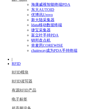
海康威视智能终端PDA
东大AUTOID
优博讯Urovo
新大陆采集器
Idata移动数据终端
捷宝采集器
富立叶手持PDA
销邦盘点机
肯麦思COREWISE
chainway成为PDA手持终端
|
RFID
RFID模块
RFID读写器
有源RFID产品
电子标签
超高频设备