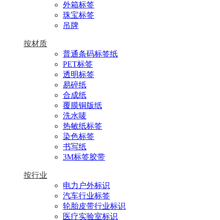
外箱标签
珠宝标签
吊牌
按材质
普通条码标签纸
PET标签
透明标签
易碎纸
合成纸
覆膜铜版纸
洗水唛
热敏纸标签
染色标签
书写纸
3M标签胶带
按行业
电力户外标识
汽车行业标签
轮胎皮带行业标识
医疗实验室标识