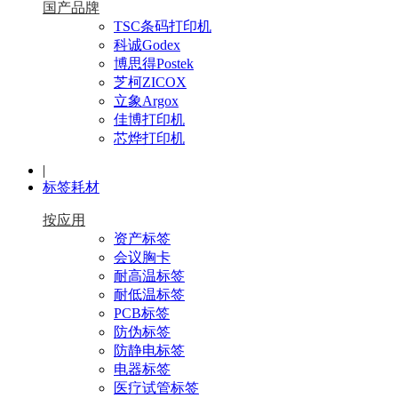
国产品牌
TSC条码打印机
科诚Godex
博思得Postek
芝柯ZICOX
立象Argox
佳博打印机
芯烨打印机
|
标签耗材
按应用
资产标签
会议胸卡
耐高温标签
耐低温标签
PCB标签
防伪标签
防静电标签
电器标签
医疗试管标签