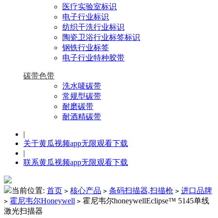
医疗实验室标识
电子行业标识
纺织干洗行业标识
陶瓷卫浴行业标签标识
钢铁行业标签
电子行业特种胶带
碳带色带
洗水唛碳带
常规型碳带
耐磨碳带
耐酒精碳带
|
关于黄瓜视频app无限观看下载
|
联系黄瓜视频app无限观看下载
当前位置:
首页
核心产品
条码扫描器,扫描枪
进口品牌
>
>
>
霍尼韦尔Honeywell
霍尼韦尔honeywellEclipse™ 5145单线
>
>
激光扫描器