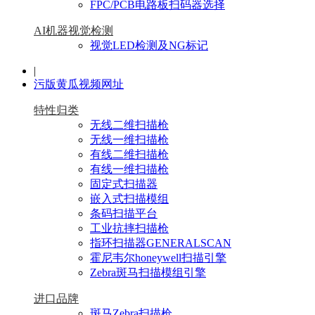
FPC/PCB电路板扫码器选择
AI机器视觉检测
视觉LED检测及NG标记
|
污版黄瓜视频网址
特性归类
无线二维扫描枪
无线一维扫描枪
有线二维扫描枪
有线一维扫描枪
固定式扫描器
嵌入式扫描模组
条码扫描平台
工业抗摔扫描枪
指环扫描器GENERALSCAN
霍尼韦尔honeywell扫描引擎
Zebra斑马扫描模组引擎
进口品牌
斑马Zebra扫描枪