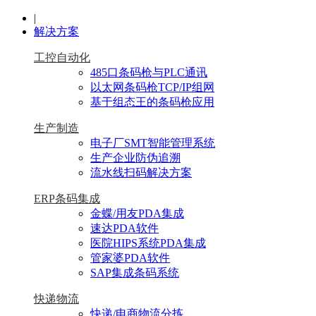
|
解决方案
工控自动化
485口条码枪与PLC通讯
以太网条码枪TCP/IP组网
基于组态王的条码枪应用
生产制造
电子厂SMT智能管理系统
生产企业防伪追溯
流水线扫码解决方案
ERP条码集成
金蝶/用友PDA集成
速达PDA软件
医院HIPS系统PDA集成
管家婆PDA软件
SAP集成条码系统
快递物流
快递/电商物流分拣