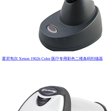
霍尼韦尔 Xenon 1902h Color 医疗专用彩色二维条码扫描器