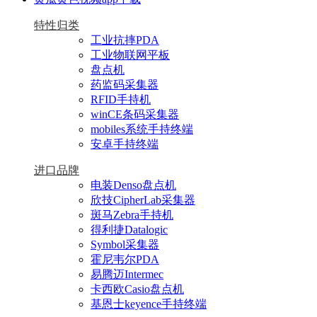
特性归类
工业抗摔PDA
工业物联网平板
盘点机
药监码采集器
RFID手持机
winCE条码采集器
mobiles系统手持终端
安卓手持终端
进口品牌
电装Denso盘点机
欣技CipherLab采集器
斑马Zebra手持机
得利捷Datalogic
Symbol采集器
霍尼韦尔PDA
易腾迈Intermec
卡西欧Casio盘点机
基恩士keyence手持终端