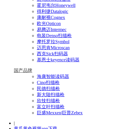
霍尼韦尔Honeywell
得利捷Datalogic
康耐视Cognex
欧光Opticon
易腾迈Intermec
电装Denso扫描枪
摩托罗拉Symbol
迈思肯Microscan
西克Sick扫码器
基恩士keyence读码器
国产品牌
海康智能读码器
Cino扫描枪
民德扫描枪
新大陆扫描枪
欣技扫描枪
富立叶扫描枪
巨盛Mexxen|巨普Zebex
|
黄瓜黄色视频app下载