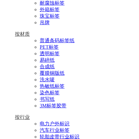
耐腐蚀标签
外箱标签
珠宝标签
吊牌
按材质
普通条码标签纸
PET标签
透明标签
易碎纸
合成纸
覆膜铜版纸
洗水唛
热敏纸标签
染色标签
书写纸
3M标签胶带
按行业
电力户外标识
汽车行业标签
轮胎皮带行业标识