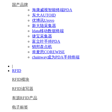
国产品牌
海康威视智能终端PDA
东大AUTOID
优博讯Urovo
新大陆采集器
Idata移动数据终端
捷宝采集器
富立叶手持PDA
销邦盘点机
肯麦思COREWISE
chainway成为PDA手持终端
|
RFID
RFID模块
RFID读写器
有源RFID产品
电子标签