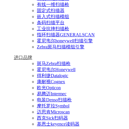
有线一维扫描枪
固定式扫描器
嵌入式扫描模组
条码扫描平台
工业抗摔扫描枪
指环扫描器GENERALSCAN
霍尼韦尔honeywell扫描引擎
Zebra斑马扫描模组引擎
进口品牌
斑马Zebra扫描枪
霍尼韦尔Honeywell
得利捷Datalogic
康耐视Cognex
欧光Opticon
易腾迈Intermec
电装Denso扫描枪
摩托罗拉Symbol
迈思肯Microscan
西克Sick扫码器
基恩士keyence读码器