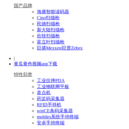
国产品牌
海康智能读码器
Cino扫描枪
民德扫描枪
新大陆扫描枪
欣技扫描枪
富立叶扫描枪
巨盛Mexxen|巨普Zebex
|
黄瓜黄色视频app下载
特性归类
工业抗摔PDA
工业物联网平板
盘点机
药监码采集器
RFID手持机
winCE条码采集器
mobiles系统手持终端
安卓手持终端