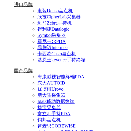
进口品牌
电装Denso盘点机
欣技CipherLab采集器
斑马Zebra手持机
得利捷Datalogic
Symbol采集器
霍尼韦尔PDA
易腾迈Intermec
卡西欧Casio盘点机
基恩士keyence手持终端
国产品牌
海康威视智能终端PDA
东大AUTOID
优博讯Urovo
新大陆采集器
Idata移动数据终端
捷宝采集器
富立叶手持PDA
销邦盘点机
肯麦思COREWISE