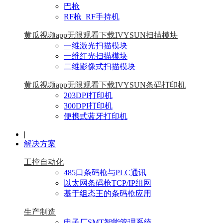
巴枪
RF枪_RF手持机
黄瓜视频app无限观看下载IVYSUN扫描模块
一维激光扫描模块
一维红光扫描模块
二维影像式扫描模块
黄瓜视频app无限观看下载IVYSUN条码打印机
203DPI打印机
300DPI打印机
便携式蓝牙打印机
|
解决方案
工控自动化
485口条码枪与PLC通讯
以太网条码枪TCP/IP组网
基于组态王的条码枪应用
生产制造
电子厂SMT智能管理系统