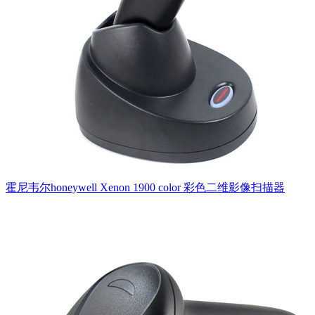
霍尼韦尔honeywell Xenon 1900 color 彩色二维影像扫描器