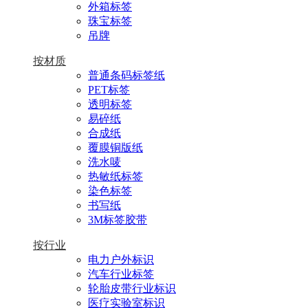
外箱标签
珠宝标签
吊牌
按材质
普通条码标签纸
PET标签
透明标签
易碎纸
合成纸
覆膜铜版纸
洗水唛
热敏纸标签
染色标签
书写纸
3M标签胶带
按行业
电力户外标识
汽车行业标签
轮胎皮带行业标识
医疗实验室标识