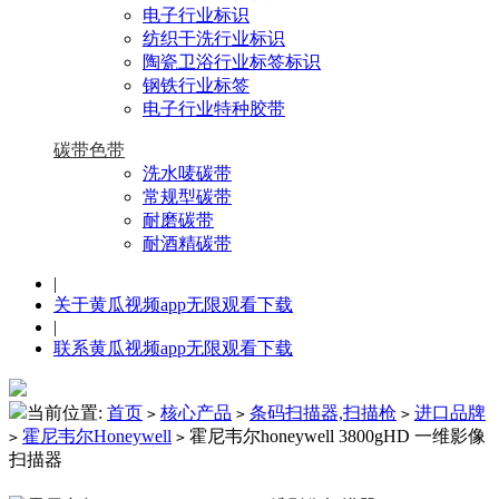
电子行业标识
纺织干洗行业标识
陶瓷卫浴行业标签标识
钢铁行业标签
电子行业特种胶带
碳带色带
洗水唛碳带
常规型碳带
耐磨碳带
耐酒精碳带
|
关于黄瓜视频app无限观看下载
|
联系黄瓜视频app无限观看下载
当前位置:
首页
核心产品
条码扫描器,扫描枪
进口品牌
>
>
>
霍尼韦尔Honeywell
霍尼韦尔honeywell 3800gHD 一维影像
>
>
扫描器