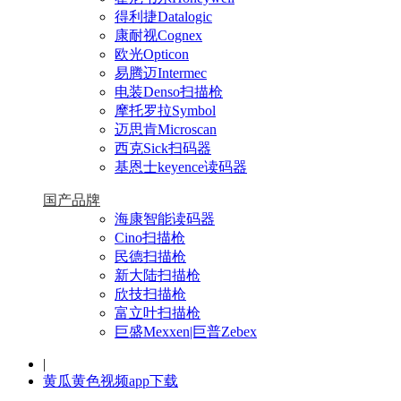
得利捷Datalogic
康耐视Cognex
欧光Opticon
易腾迈Intermec
电装Denso扫描枪
摩托罗拉Symbol
迈思肯Microscan
西克Sick扫码器
基恩士keyence读码器
国产品牌
海康智能读码器
Cino扫描枪
民德扫描枪
新大陆扫描枪
欣技扫描枪
富立叶扫描枪
巨盛Mexxen|巨普Zebex
|
黄瓜黄色视频app下载