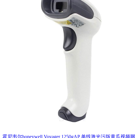
霍尼韦尔honeywell Voyager 1250gAP 单线激光污版黄瓜视频网