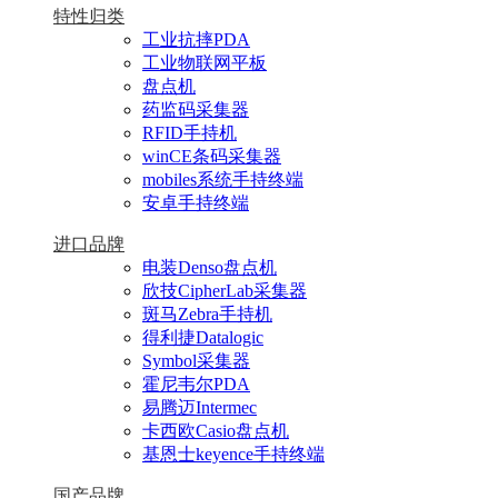
特性归类
工业抗摔PDA
工业物联网平板
盘点机
药监码采集器
RFID手持机
winCE条码采集器
mobiles系统手持终端
安卓手持终端
进口品牌
电装Denso盘点机
欣技CipherLab采集器
斑马Zebra手持机
得利捷Datalogic
Symbol采集器
霍尼韦尔PDA
易腾迈Intermec
卡西欧Casio盘点机
基恩士keyence手持终端
国产品牌