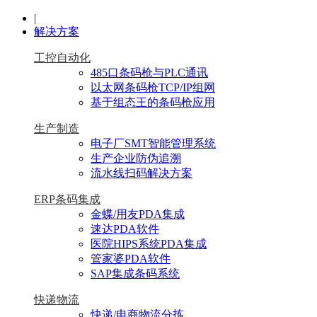
|
解决方案
工控自动化
485口条码枪与PLC通讯
以太网条码枪TCP/IP组网
基于组态王的条码枪应用
生产制造
电子厂SMT智能管理系统
生产企业防伪追溯
流水线扫码解决方案
ERP条码集成
金蝶/用友PDA集成
速达PDA软件
医院HIPS系统PDA集成
管家婆PDA软件
SAP集成条码系统
快递物流
快递/电商物流分拣