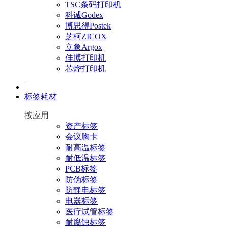
TSC条码打印机
科诚Godex
博思得Postek
芝柯ZICOX
立象Argox
佳博打印机
芯烨打印机
|
标签耗材
按应用
资产标签
会议胸卡
耐高温标签
耐低温标签
PCB标签
防伪标签
防静电标签
电器标签
医疗试管标签
耐腐蚀标签