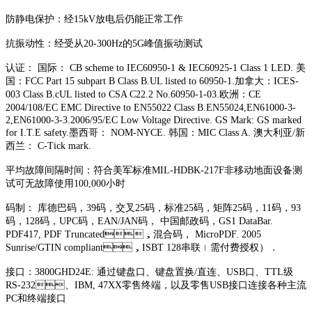
防静电保护：经15kV放电后仍能正常工作
抗振动性：经受从20-300Hz的5G峰值振动测试
认证： 国际： CB scheme to IEC60950-1 & IEC60925-1 Class 1 LED. 美
国：FCC Part 15 subpart B Class B.UL listed to 60950-1.加拿大：ICES-
003 Class B.cUL listed to CSA C22.2 No.60950-1-03.欧洲：CE
2004/108/EC EMC Directive to EN55022 Class B.EN55024,EN61000-3-
2,EN61000-3-3.2006/95/EC Low Voltage Directive. GS Mark: GS marked
for I.T.E safety.墨西哥： NOM-NYCE. 韩国：MIC Class A. 澳大利亚/新
西兰： C-Tick mark.
平均故障间隔时间：符合美军标准MIL-HDBK-217F非移动地面设备测
试可无故障使用100,000小时
码制： 库德巴码，39码，交叉25码，标准25码，矩阵25码，11码，93
码，128码，UPC码，EAN/JAN码， 中国邮政码，GS1 DataBar.
PDF417, PDF Truncated，混合码， MicroPDF. 2005
Sunrise/GTIN compliant，ISBT 128串联﹛需付费授权）．
接口：3800GHD24E: 通过键盘口、键盘置换/直连、USB口、TTL级
RS-232、IBM, 47XX零售终端，以及零售USB接口连接各种主流
PC和终端接口