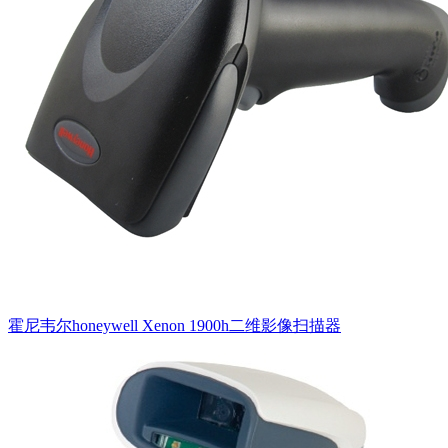
霍尼韦尔honeywell Xenon 1900h二维影像扫描器