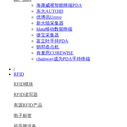
海康威视智能终端PDA
东大AUTOID
优博讯Urovo
新大陆采集器
Idata移动数据终端
捷宝采集器
富立叶手持PDA
销邦盘点机
肯麦思COREWISE
chainway成为PDA手持终端
|
RFID
RFID模块
RFID读写器
有源RFID产品
电子标签
超高频设备