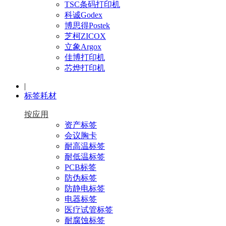
TSC条码打印机
科诚Godex
博思得Postek
芝柯ZICOX
立象Argox
佳博打印机
芯烨打印机
|
标签耗材
按应用
资产标签
会议胸卡
耐高温标签
耐低温标签
PCB标签
防伪标签
防静电标签
电器标签
医疗试管标签
耐腐蚀标签