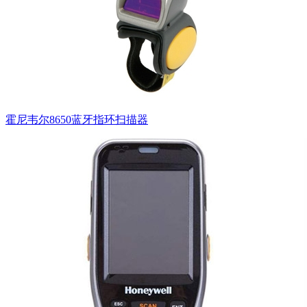
霍尼韦尔8650蓝牙指环扫描器