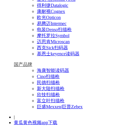
得利捷Datalogic
康耐视Cognex
欧光Opticon
易腾迈Intermec
电装Denso扫描枪
摩托罗拉Symbol
迈思肯Microscan
西克Sick扫码器
基恩士keyence读码器
国产品牌
海康智能读码器
Cino扫描枪
民德扫描枪
新大陆扫描枪
欣技扫描枪
富立叶扫描枪
巨盛Mexxen|巨普Zebex
|
黄瓜黄色视频app下载