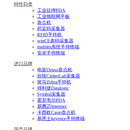
特性归类
工业抗摔PDA
工业物联网平板
盘点机
药监码采集器
RFID手持机
winCE条码采集器
mobiles系统手持终端
安卓手持终端
进口品牌
电装Denso盘点机
欣技CipherLab采集器
斑马Zebra手持机
得利捷Datalogic
Symbol采集器
霍尼韦尔PDA
易腾迈Intermec
卡西欧Casio盘点机
基恩士keyence手持终端
国产品牌