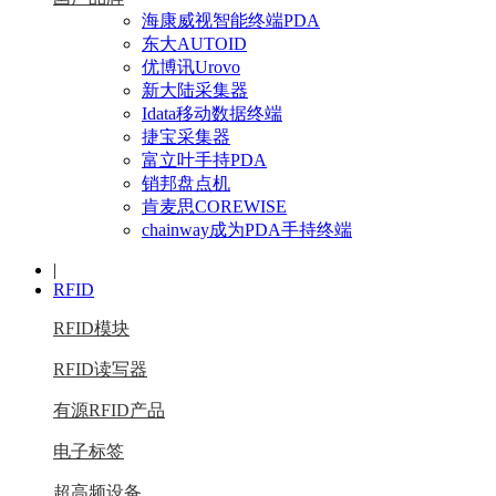
海康威视智能终端PDA
东大AUTOID
优博讯Urovo
新大陆采集器
Idata移动数据终端
捷宝采集器
富立叶手持PDA
销邦盘点机
肯麦思COREWISE
chainway成为PDA手持终端
|
RFID
RFID模块
RFID读写器
有源RFID产品
电子标签
超高频设备