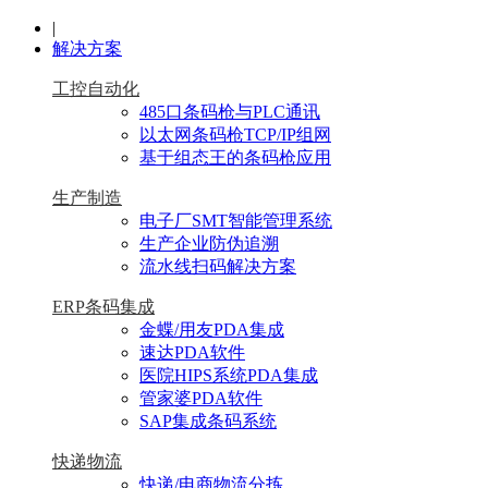
|
解决方案
工控自动化
485口条码枪与PLC通讯
以太网条码枪TCP/IP组网
基于组态王的条码枪应用
生产制造
电子厂SMT智能管理系统
生产企业防伪追溯
流水线扫码解决方案
ERP条码集成
金蝶/用友PDA集成
速达PDA软件
医院HIPS系统PDA集成
管家婆PDA软件
SAP集成条码系统
快递物流
快递/电商物流分拣