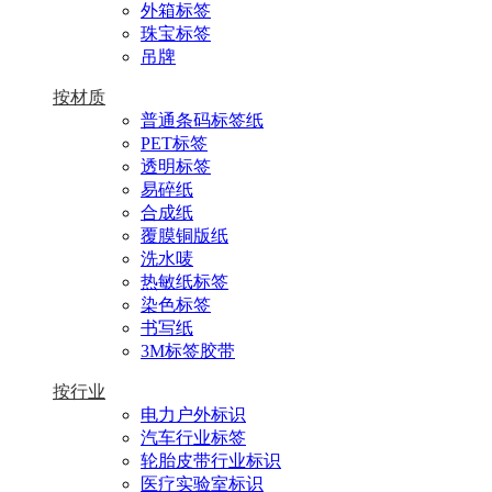
外箱标签
珠宝标签
吊牌
按材质
普通条码标签纸
PET标签
透明标签
易碎纸
合成纸
覆膜铜版纸
洗水唛
热敏纸标签
染色标签
书写纸
3M标签胶带
按行业
电力户外标识
汽车行业标签
轮胎皮带行业标识
医疗实验室标识