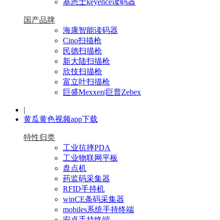
基恩士keyence读码器
国产品牌
海康智能读码器
Cino扫描枪
民德扫描枪
新大陆扫描枪
欣技扫描枪
富立叶扫描枪
巨盛Mexxen|巨普Zebex
|
黄瓜黄色视频app下载
特性归类
工业抗摔PDA
工业物联网平板
盘点机
药监码采集器
RFID手持机
winCE条码采集器
mobiles系统手持终端
安卓手持终端