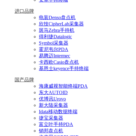
进口品牌
电装Denso盘点机
欣技CipherLab采集器
斑马Zebra手持机
得利捷Datalogic
Symbol采集器
霍尼韦尔PDA
易腾迈Intermec
卡西欧Casio盘点机
基恩士keyence手持终端
国产品牌
海康威视智能终端PDA
东大AUTOID
优博讯Urovo
新大陆采集器
Idata移动数据终端
捷宝采集器
富立叶手持PDA
销邦盘点机