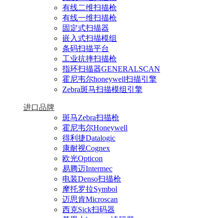
有线二维扫描枪
有线一维扫描枪
固定式扫描器
嵌入式扫描模组
条码扫描平台
工业抗摔扫描枪
指环扫描器GENERALSCAN
霍尼韦尔honeywell扫描引擎
Zebra斑马扫描模组引擎
进口品牌
斑马Zebra扫描枪
霍尼韦尔Honeywell
得利捷Datalogic
康耐视Cognex
欧光Opticon
易腾迈Intermec
电装Denso扫描枪
摩托罗拉Symbol
迈思肯Microscan
西克Sick扫码器