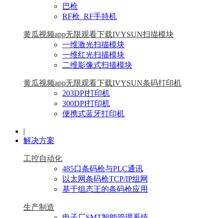
巴枪
RF枪_RF手持机
黄瓜视频app无限观看下载IVYSUN扫描模块
一维激光扫描模块
一维红光扫描模块
二维影像式扫描模块
黄瓜视频app无限观看下载IVYSUN条码打印机
203DPI打印机
300DPI打印机
便携式蓝牙打印机
|
解决方案
工控自动化
485口条码枪与PLC通讯
以太网条码枪TCP/IP组网
基于组态王的条码枪应用
生产制造
电子厂SMT智能管理系统