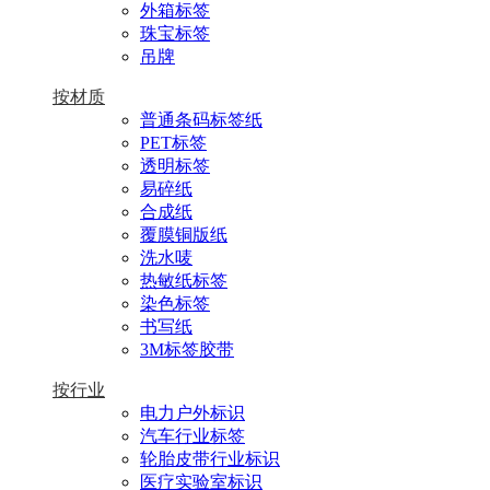
外箱标签
珠宝标签
吊牌
按材质
普通条码标签纸
PET标签
透明标签
易碎纸
合成纸
覆膜铜版纸
洗水唛
热敏纸标签
染色标签
书写纸
3M标签胶带
按行业
电力户外标识
汽车行业标签
轮胎皮带行业标识
医疗实验室标识