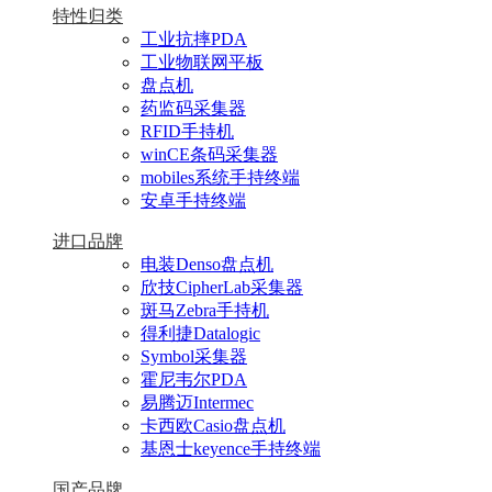
特性归类
工业抗摔PDA
工业物联网平板
盘点机
药监码采集器
RFID手持机
winCE条码采集器
mobiles系统手持终端
安卓手持终端
进口品牌
电装Denso盘点机
欣技CipherLab采集器
斑马Zebra手持机
得利捷Datalogic
Symbol采集器
霍尼韦尔PDA
易腾迈Intermec
卡西欧Casio盘点机
基恩士keyence手持终端
国产品牌