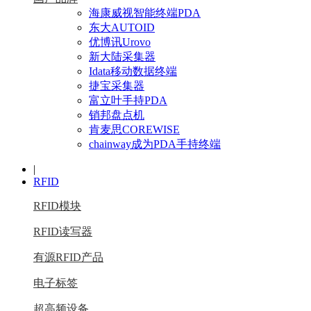
海康威视智能终端PDA
东大AUTOID
优博讯Urovo
新大陆采集器
Idata移动数据终端
捷宝采集器
富立叶手持PDA
销邦盘点机
肯麦思COREWISE
chainway成为PDA手持终端
|
RFID
RFID模块
RFID读写器
有源RFID产品
电子标签
超高频设备