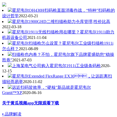
霍尼韦尔OH430H扫码枪直面消毒作战，“特种”扫码枪的
设计哲学
2022-03-21
霍尼韦尔1900GHD二维扫描枪助力仓库管理,性价比高
2022-03-18
霍尼韦尔1911i无线扫描枪用在哪里？霍尼韦尔1911i助力
机器设备公司
2021-11-04
霍尼韦尔扫描枪怎么设置？霍尼韦尔工业级扫描枪1911i
怎么样？
2021-08-09
扫描枪也内卷？不怕，霍尼韦尔旗下品牌霍盛助您“稳操
胜券”
2021-07-03
上海某电气公司购入霍尼韦尔1911i工业级条码枪
2020-
12-15
霍尼韦尔Extended FlexRange EX30，让远距离扫
描轻而易举
2020-11-02
远近扫码皆效率，“硬核”新品就是霍尼韦尔
Granit™XP
2020-06-16
关于黄瓜视频app无限观看下载
▪ 品牌解读