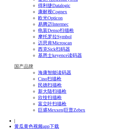
得利捷Datalogic
康耐视Cognex
欧光Opticon
易腾迈Intermec
电装Denso扫描枪
摩托罗拉Symbol
迈思肯Microscan
西克Sick扫码器
基恩士keyence读码器
国产品牌
海康智能读码器
Cino扫描枪
民德扫描枪
新大陆扫描枪
欣技扫描枪
富立叶扫描枪
巨盛Mexxen|巨普Zebex
|
黄瓜黄色视频app下载