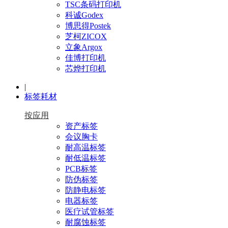
TSC条码打印机
科诚Godex
博思得Postek
芝柯ZICOX
立象Argox
佳博打印机
芯烨打印机
|
标签耗材
按应用
资产标签
会议胸卡
耐高温标签
耐低温标签
PCB标签
防伪标签
防静电标签
电器标签
医疗试管标签
耐腐蚀标签