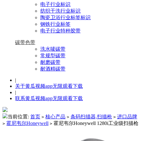
电子行业标识
纺织干洗行业标识
陶瓷卫浴行业标签标识
钢铁行业标签
电子行业特种胶带
碳带色带
洗水唛碳带
常规型碳带
耐磨碳带
耐酒精碳带
|
关于黄瓜视频app无限观看下载
|
联系黄瓜视频app无限观看下载
当前位置:
首页
核心产品
条码扫描器,扫描枪
进口品牌
>
>
>
霍尼韦尔Honeywell
霍尼韦尔Honeywell 1280i工业级扫描枪
>
>