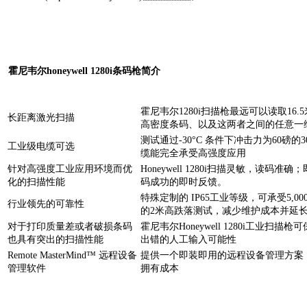
霍尼韦尔honeywell 1280i条码枪简介
霍尼韦尔1280i扫描枪最远可以读取16.5米
长距离激光扫描
高密度条码、以及这两者之间的任意一
测试通过-30°C 条件下冲击力为60磅的3
工业级电缆可选
缆能完全承受高强度应用
针对高强度工业应用环境而优
Honeywell 1280i扫描灵敏，读码
化的扫描性能
码成功的即时反馈。
特殊定制的 IP65工业等级，可承受5,
行业领先的可靠性
的2米高跌落测试，减少维护成本并
对于打印质量差或者破损条码
霍尼韦尔Honeywell 1280i工业扫
也具有突出的扫描性能
出错的人工输入可能性
Remote MasterMind™ 远程设备
提供一个即装即用的远程设备管理方案
管理软件
拥有成本