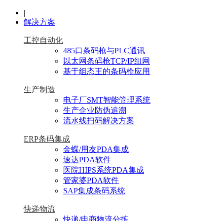
|
解决方案
工控自动化
485口条码枪与PLC通讯
以太网条码枪TCP/IP组网
基于组态王的条码枪应用
生产制造
电子厂SMT智能管理系统
生产企业防伪追溯
流水线扫码解决方案
ERP条码集成
金蝶/用友PDA集成
速达PDA软件
医院HIPS系统PDA集成
管家婆PDA软件
SAP集成条码系统
快递物流
快递/电商物流分拣