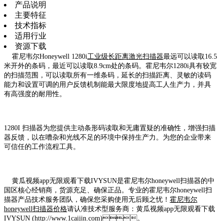
产品说明
主要特征
技术指标
适用行业
资源下载
霍尼韦尔Honeywell 1280i
工业级长距离激光扫描器
最远可以读取16.5
米开外的条码，最近可以读取8.9cm处的条码。霍尼韦尔1280i具有较宽
的扫描范围，可以读取所有一维条码，延长的扫描距离、灵敏的读码
能力和设置可调的用户反馈机制能最大限度地提高工人生产力，并具
有高强度的耐用性。
1280I 扫描器为您提供主动条形码读取和无庸置疑的准确性，增强扫描
器反馈，以在嘈杂和光线不足的环境中保持生产力。为您的企业带来
可信任的工作流程工具。
黄瓜视频app无限观看下载IVYSUN是霍尼韦尔honeywell扫描器的中
国区核心经销商，货源充足、确保正品。专业的霍尼韦尔honeywell扫
描器产品技术服务团队，确保您采购使用无后顾之忧！
霍尼韦尔
honeywell扫描器价格
请认准技术型服务商：黄瓜视频app无限观看下载
IVYSUN (http://www.1caijin.com)。