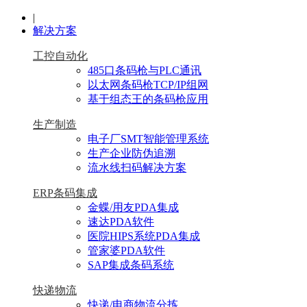
|
解决方案
工控自动化
485口条码枪与PLC通讯
以太网条码枪TCP/IP组网
基于组态王的条码枪应用
生产制造
电子厂SMT智能管理系统
生产企业防伪追溯
流水线扫码解决方案
ERP条码集成
金蝶/用友PDA集成
速达PDA软件
医院HIPS系统PDA集成
管家婆PDA软件
SAP集成条码系统
快递物流
快递/电商物流分拣