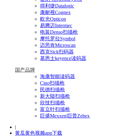
得利捷Datalogic
康耐视Cognex
欧光Opticon
易腾迈Intermec
电装Denso扫描枪
摩托罗拉Symbol
迈思肯Microscan
西克Sick扫码器
基恩士keyence读码器
国产品牌
海康智能读码器
Cino扫描枪
民德扫描枪
新大陆扫描枪
欣技扫描枪
富立叶扫描枪
巨盛Mexxen|巨普Zebex
|
黄瓜黄色视频app下载