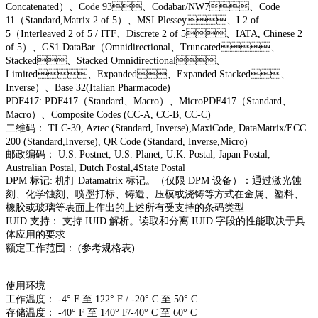
Concatenated）、Code 93、Codabar/NW7、Code
11（Standard,Matrix 2 of 5）、MSI Plessey、I 2 of
5（Interleaved 2 of 5 / ITF、Discrete 2 of 5、IATA, Chinese 2
of 5）、GS1 DataBar（Omnidirectional、Truncated、
Stacked、Stacked Omnidirectional、
Limited、Expanded、Expanded Stacked、
Inverse）、Base 32(Italian Pharmacode)
PDF417: PDF417（Standard、Macro）、MicroPDF417（Standard、
Macro）、Composite Codes (CC-A, CC-B, CC-C)
二维码： TLC-39, Aztec (Standard, Inverse),MaxiCode, DataMatrix/ECC
200 (Standard,Inverse), QR Code (Standard, Inverse,Micro)
邮政编码： U.S. Postnet, U.S. Planet, U.K. Postal, Japan Postal,
Australian Postal, Dutch Postal,4State Postal
DPM 标记: 机打 Datamatrix 标记。（仅限 DPM 设备）：通过激光蚀
刻、化学蚀刻、喷墨打标、铸造、压模或浇铸等方式在金属、塑料、
橡胶或玻璃等表面上作出的上述所有受支持的条码类型
IUID 支持： 支持 IUID 解析。读取和分离 IUID 字段的性能取决于具
体应用的要求
额定工作范围： (参考规格表)
使用环境
工作温度： -4° F 至 122° F / -20° C 至 50° C
存储温度： -40° F 至 140° F/-40° C 至 60° C