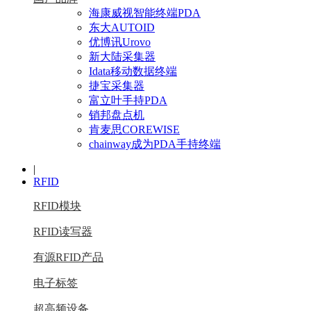
海康威视智能终端PDA
东大AUTOID
优博讯Urovo
新大陆采集器
Idata移动数据终端
捷宝采集器
富立叶手持PDA
销邦盘点机
肯麦思COREWISE
chainway成为PDA手持终端
|
RFID
RFID模块
RFID读写器
有源RFID产品
电子标签
超高频设备