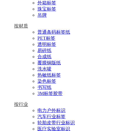
外箱标签
珠宝标签
吊牌
按材质
普通条码标签纸
PET标签
透明标签
易碎纸
合成纸
覆膜铜版纸
洗水唛
热敏纸标签
染色标签
书写纸
3M标签胶带
按行业
电力户外标识
汽车行业标签
轮胎皮带行业标识
医疗实验室标识