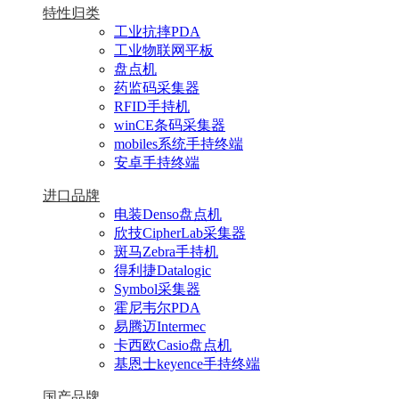
特性归类
工业抗摔PDA
工业物联网平板
盘点机
药监码采集器
RFID手持机
winCE条码采集器
mobiles系统手持终端
安卓手持终端
进口品牌
电装Denso盘点机
欣技CipherLab采集器
斑马Zebra手持机
得利捷Datalogic
Symbol采集器
霍尼韦尔PDA
易腾迈Intermec
卡西欧Casio盘点机
基恩士keyence手持终端
国产品牌