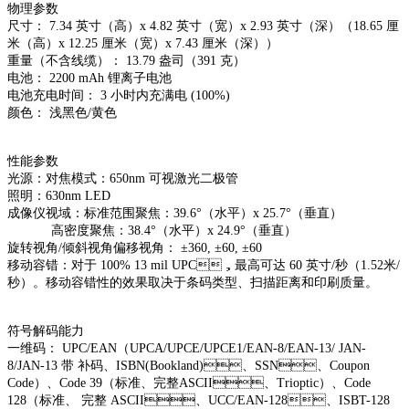
物理参数
尺寸： 7.34 英寸（高）x 4.82 英寸（宽）x 2.93 英寸（深）（18.65 厘
米（高）x 12.25 厘米（宽）x 7.43 厘米（深））
重量（不含线缆）： 13.79 盎司（391 克）
电池： 2200 mAh 锂离子电池
电池充电时间： 3 小时内充满电 (100%)
颜色： 浅黑色/黄色
性能参数
光源：对焦模式：650nm 可视激光二极管
照明：630nm LED
成像仪视域：标准范围聚焦：39.6°（水平）x 25.7°（垂直）
高密度聚焦：38.4°（水平）x 24.9°（垂直）
旋转视角/倾斜视角偏移视角： ±360, ±60, ±60
移动容错：对于 100% 13 mil UPC，最高可达 60 英寸/秒（1.52米/
秒）。移动容错性的效果取决于条码类型、扫描距离和印刷质量。
符号解码能力
一维码： UPC/EAN（UPCA/UPCE/UPCE1/EAN-8/EAN-13/ JAN-
8/JAN-13 带 补码、ISBN(Bookland)、SSN、Coupon
Code）、Code 39（标准、完整ASCII、Trioptic）、Code
128（标准、 完整 ASCII、UCC/EAN-128、ISBT-128