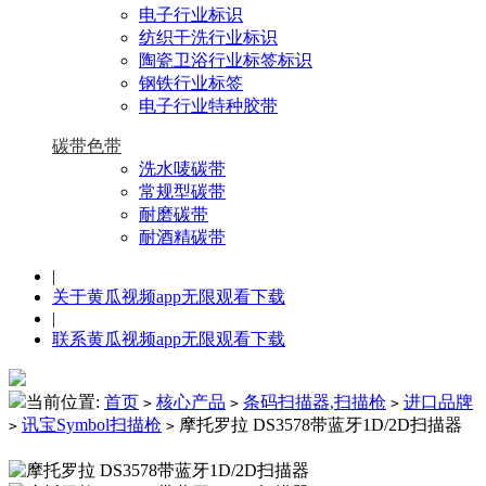
电子行业标识
纺织干洗行业标识
陶瓷卫浴行业标签标识
钢铁行业标签
电子行业特种胶带
碳带色带
洗水唛碳带
常规型碳带
耐磨碳带
耐酒精碳带
|
关于黄瓜视频app无限观看下载
|
联系黄瓜视频app无限观看下载
当前位置:
首页
核心产品
条码扫描器,扫描枪
进口品牌
>
>
>
讯宝Symbol扫描枪
摩托罗拉 DS3578带蓝牙1D/2D扫描器
>
>