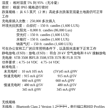
湿度： 相对湿度 5% 到 95%（无冷凝）
密封： 根据 IP65 规格进行密封
跌落规格： 从 6.5 英尺（2 米）高处多次跌落至混凝土地面仍可正常
工作
充电座插入次数： 250,000 多次插入
环境光抗扰度： 白炽灯 – 150 ft. candles (1,600 LUX)
太阳光 – 8,000 ft. candles (86,000 Lux)
荧光灯 – 150 ft. candles (1,600 LUX)
水银灯 – 150 ft. candles (1,600 LUX)
钠蒸气灯 – 150 ft. candles (1,600 LUX)
可在办公室和工厂的日常照明条件下，以及阳光直射下正常工作
静电放电 (ESD)：放电 (ESD)： 符合 20 kV 空气放电和 8 kV 接触放电
充电座: STB 3508 和FLB 3508,STB 3578 和 FLB 3578
功率要求：4.75–14 VDC 4.75–14 VDC
标准电流：
未充电时： 10 mA 105 mA (5V)45 mA @9V
快速充电时：915 mA @5V 915 mA @5V
660 mA @9V 660 mA @9V
慢速充电时：480 mA @5V 480 mA @5V
345 mA @9V 345 mA @9V
无线规格
无线电： Bluetooth Class 2 Version 1.2，串行端口和HID Profiles