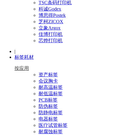
TSC条码打印机
科诚Godex
博思得Postek
芝柯ZICOX
立象Argox
佳博打印机
芯烨打印机
|
标签耗材
按应用
资产标签
会议胸卡
耐高温标签
耐低温标签
PCB标签
防伪标签
防静电标签
电器标签
医疗试管标签
耐腐蚀标签