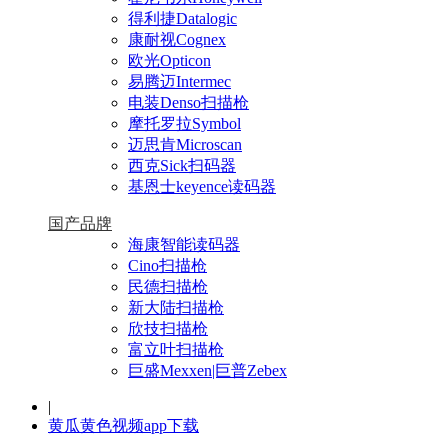
得利捷Datalogic
康耐视Cognex
欧光Opticon
易腾迈Intermec
电装Denso扫描枪
摩托罗拉Symbol
迈思肯Microscan
西克Sick扫码器
基恩士keyence读码器
国产品牌
海康智能读码器
Cino扫描枪
民德扫描枪
新大陆扫描枪
欣技扫描枪
富立叶扫描枪
巨盛Mexxen|巨普Zebex
|
黄瓜黄色视频app下载