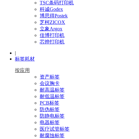
TSC条码打印机
科诚Godex
博思得Postek
芝柯ZICOX
立象Argox
佳博打印机
芯烨打印机
|
标签耗材
按应用
资产标签
会议胸卡
耐高温标签
耐低温标签
PCB标签
防伪标签
防静电标签
电器标签
医疗试管标签
耐腐蚀标签