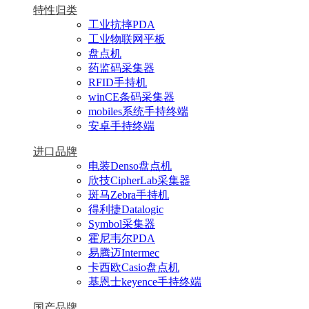
特性归类
工业抗摔PDA
工业物联网平板
盘点机
药监码采集器
RFID手持机
winCE条码采集器
mobiles系统手持终端
安卓手持终端
进口品牌
电装Denso盘点机
欣技CipherLab采集器
斑马Zebra手持机
得利捷Datalogic
Symbol采集器
霍尼韦尔PDA
易腾迈Intermec
卡西欧Casio盘点机
基恩士keyence手持终端
国产品牌