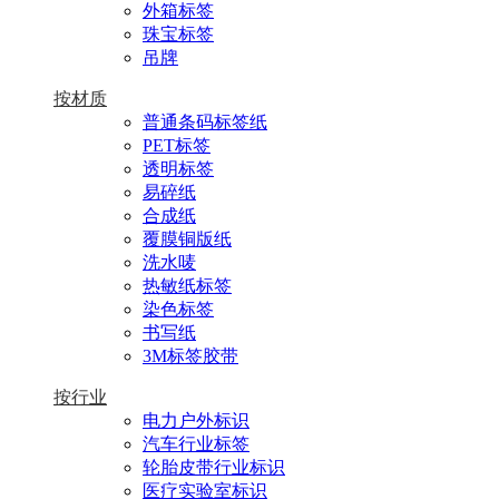
外箱标签
珠宝标签
吊牌
按材质
普通条码标签纸
PET标签
透明标签
易碎纸
合成纸
覆膜铜版纸
洗水唛
热敏纸标签
染色标签
书写纸
3M标签胶带
按行业
电力户外标识
汽车行业标签
轮胎皮带行业标识
医疗实验室标识