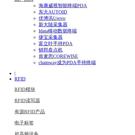
海康威视智能终端PDA
东大AUTOID
优博讯Urovo
新大陆采集器
Idata移动数据终端
捷宝采集器
富立叶手持PDA
销邦盘点机
肯麦思COREWISE
chainway成为PDA手持终端
|
RFID
RFID模块
RFID读写器
有源RFID产品
电子标签
超高频设备