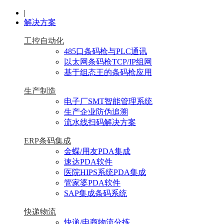
|
解决方案
工控自动化
485口条码枪与PLC通讯
以太网条码枪TCP/IP组网
基于组态王的条码枪应用
生产制造
电子厂SMT智能管理系统
生产企业防伪追溯
流水线扫码解决方案
ERP条码集成
金蝶/用友PDA集成
速达PDA软件
医院HIPS系统PDA集成
管家婆PDA软件
SAP集成条码系统
快递物流
快递/电商物流分拣