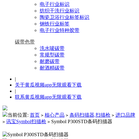
电子行业标识
纺织干洗行业标识
陶瓷卫浴行业标签标识
钢铁行业标签
电子行业特种胶带
碳带色带
洗水唛碳带
常规型碳带
耐磨碳带
耐酒精碳带
|
关于黄瓜视频app无限观看下载
|
联系黄瓜视频app无限观看下载
当前位置:
首页
核心产品
条码扫描器,扫描枪
进口品牌
>
>
>
讯宝Symbol扫描枪
Symbol P300STD条码扫描器
>
>