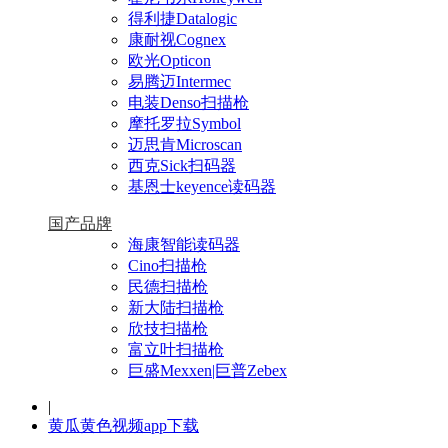
得利捷Datalogic
康耐视Cognex
欧光Opticon
易腾迈Intermec
电装Denso扫描枪
摩托罗拉Symbol
迈思肯Microscan
西克Sick扫码器
基恩士keyence读码器
国产品牌
海康智能读码器
Cino扫描枪
民德扫描枪
新大陆扫描枪
欣技扫描枪
富立叶扫描枪
巨盛Mexxen|巨普Zebex
|
黄瓜黄色视频app下载