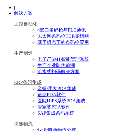
|
解决方案
工控自动化
485口条码枪与PLC通讯
以太网条码枪TCP/IP组网
基于组态王的条码枪应用
生产制造
电子厂SMT智能管理系统
生产企业防伪追溯
流水线扫码解决方案
ERP条码集成
金蝶/用友PDA集成
速达PDA软件
医院HIPS系统PDA集成
管家婆PDA软件
SAP集成条码系统
快递物流
快递/电商物流分拣