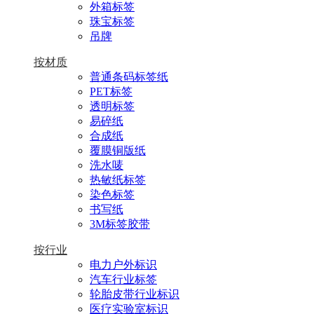
外箱标签
珠宝标签
吊牌
按材质
普通条码标签纸
PET标签
透明标签
易碎纸
合成纸
覆膜铜版纸
洗水唛
热敏纸标签
染色标签
书写纸
3M标签胶带
按行业
电力户外标识
汽车行业标签
轮胎皮带行业标识
医疗实验室标识