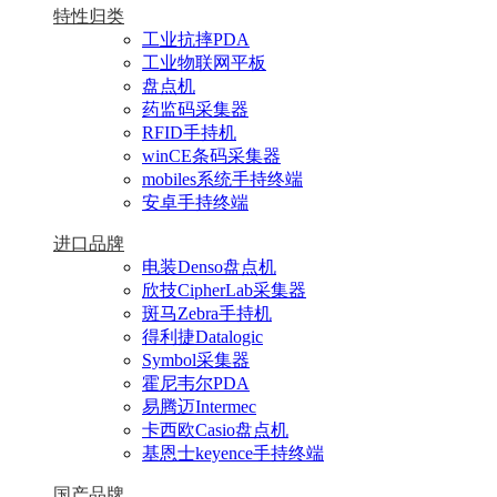
特性归类
工业抗摔PDA
工业物联网平板
盘点机
药监码采集器
RFID手持机
winCE条码采集器
mobiles系统手持终端
安卓手持终端
进口品牌
电装Denso盘点机
欣技CipherLab采集器
斑马Zebra手持机
得利捷Datalogic
Symbol采集器
霍尼韦尔PDA
易腾迈Intermec
卡西欧Casio盘点机
基恩士keyence手持终端
国产品牌