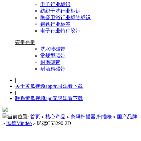
电子行业标识
纺织干洗行业标识
陶瓷卫浴行业标签标识
钢铁行业标签
电子行业特种胶带
碳带色带
洗水唛碳带
常规型碳带
耐磨碳带
耐酒精碳带
|
关于黄瓜视频app无限观看下载
|
联系黄瓜视频app无限观看下载
当前位置:
首页
核心产品
条码扫描器,扫描枪
国产品牌
>
>
>
民德Mindeo
民德CS3290-2D
>
>