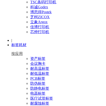
TSC条码打印机
科诚Godex
博思得Postek
芝柯ZICOX
立象Argox
佳博打印机
芯烨打印机
|
标签耗材
按应用
资产标签
会议胸卡
耐高温标签
耐低温标签
PCB标签
防伪标签
防静电标签
电器标签
医疗试管标签
耐腐蚀标签