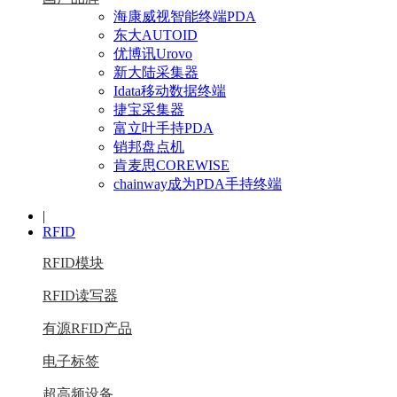
海康威视智能终端PDA
东大AUTOID
优博讯Urovo
新大陆采集器
Idata移动数据终端
捷宝采集器
富立叶手持PDA
销邦盘点机
肯麦思COREWISE
chainway成为PDA手持终端
|
RFID
RFID模块
RFID读写器
有源RFID产品
电子标签
超高频设备