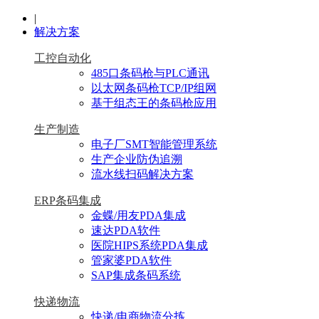
|
解决方案
工控自动化
485口条码枪与PLC通讯
以太网条码枪TCP/IP组网
基于组态王的条码枪应用
生产制造
电子厂SMT智能管理系统
生产企业防伪追溯
流水线扫码解决方案
ERP条码集成
金蝶/用友PDA集成
速达PDA软件
医院HIPS系统PDA集成
管家婆PDA软件
SAP集成条码系统
快递物流
快递/电商物流分拣