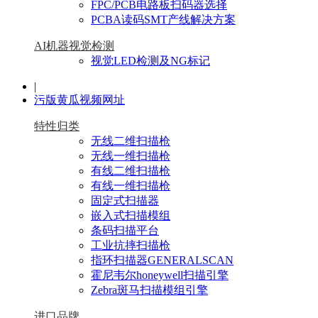
FPC/PCB电路板扫码器选择
PCBA读码SMT产线解决方案
AI机器视觉检测
视觉LED检测及NG标记
|
污版黄瓜视频网址
特性归类
无线二维扫描枪
无线一维扫描枪
有线二维扫描枪
有线一维扫描枪
固定式扫描器
嵌入式扫描模组
条码扫描平台
工业抗摔扫描枪
指环扫描器GENERALSCAN
霍尼韦尔honeywell扫描引擎
Zebra斑马扫描模组引擎
进口品牌