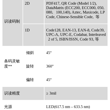
2D
PDF417, QR Code (Model 1/2),
DataMatrix (ECC200, ECC000, 050,
080, 100,140), Aztec, Maxicode, LP
Code, Chinese-Sensible Code, 等
识读码制
1D
Code128, EAN-13, EAN-8, Code39,
UPC-A, UPC-E, Codabar, Interleaved
2 of 5, ISBN/ISSN, Code 93, 等
倾斜
45°
条码灵敏
度**
旋转
360°
偏转
45°
识读精度
≥ 3mil
光源
LED(617.5 nm – 633.5 nm)