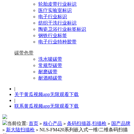
轮胎皮带行业标识
医疗实验室标识
电子行业标识
纺织干洗行业标识
陶瓷卫浴行业标签标识
钢铁行业标签
电子行业特种胶带
碳带色带
洗水唛碳带
常规型碳带
耐磨碳带
耐酒精碳带
|
关于黄瓜视频app无限观看下载
|
联系黄瓜视频app无限观看下载
当前位置:
首页
核心产品
条码扫描器,扫描枪
国产品牌
>
>
>
新大陆扫描枪
NLS-FM420系列嵌入式一维/二维条码扫描
>
>