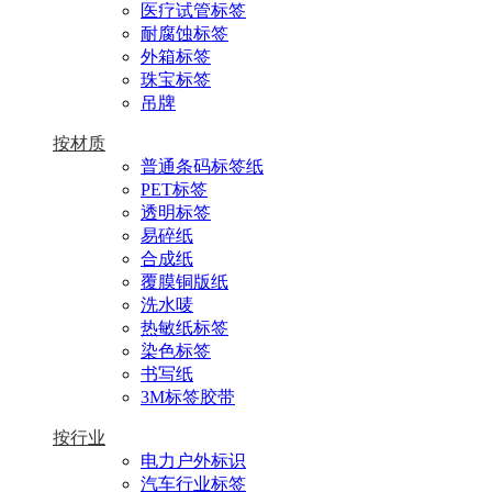
医疗试管标签
耐腐蚀标签
外箱标签
珠宝标签
吊牌
按材质
普通条码标签纸
PET标签
透明标签
易碎纸
合成纸
覆膜铜版纸
洗水唛
热敏纸标签
染色标签
书写纸
3M标签胶带
按行业
电力户外标识
汽车行业标签