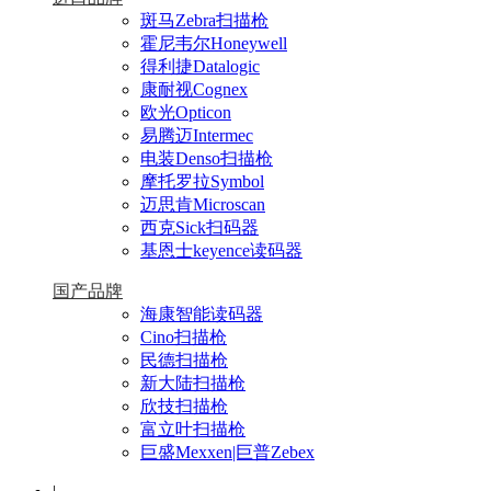
斑马Zebra扫描枪
霍尼韦尔Honeywell
得利捷Datalogic
康耐视Cognex
欧光Opticon
易腾迈Intermec
电装Denso扫描枪
摩托罗拉Symbol
迈思肯Microscan
西克Sick扫码器
基恩士keyence读码器
国产品牌
海康智能读码器
Cino扫描枪
民德扫描枪
新大陆扫描枪
欣技扫描枪
富立叶扫描枪
巨盛Mexxen|巨普Zebex