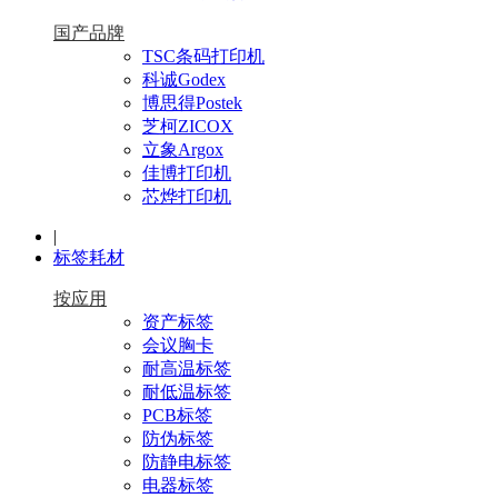
国产品牌
TSC条码打印机
科诚Godex
博思得Postek
芝柯ZICOX
立象Argox
佳博打印机
芯烨打印机
|
标签耗材
按应用
资产标签
会议胸卡
耐高温标签
耐低温标签
PCB标签
防伪标签
防静电标签
电器标签