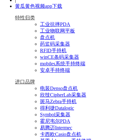
|
黄瓜黄色视频app下载
特性归类
工业抗摔PDA
工业物联网平板
盘点机
药监码采集器
RFID手持机
winCE条码采集器
mobiles系统手持终端
安卓手持终端
进口品牌
电装Denso盘点机
欣技CipherLab采集器
斑马Zebra手持机
得利捷Datalogic
Symbol采集器
霍尼韦尔PDA
易腾迈Intermec
卡西欧Casio盘点机