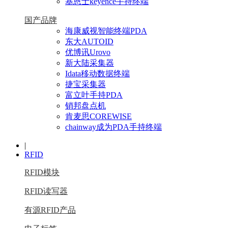
基恩士keyence手持终端
国产品牌
海康威视智能终端PDA
东大AUTOID
优博讯Urovo
新大陆采集器
Idata移动数据终端
捷宝采集器
富立叶手持PDA
销邦盘点机
肯麦思COREWISE
chainway成为PDA手持终端
|
RFID
RFID模块
RFID读写器
有源RFID产品