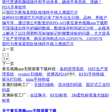
替代普通电脑端操作和手动录单，确保开单高效、准确！
PDA开单软件
该种RFID溯源芯片内部记录了牦牛出生日期、品种、养殖户
编号等，通过我公司配套的RPD-A03黄瓜黄色视频app下载即
可现场读出牦牛的编码数据。数据保存时间超过20年，从根本
上解决了以往用塑料耳标做标记时频繁掉标的问题，大大提高
了生产管理效率。购买咨询电话:020-22059576、22059578
我司为青海某部队牧场牦牛植入溯源芯片
上一页
1
/
1
下一页
黄瓜视频app无限观看下载科技：
条码管理系统
、
SMT生产管
理系统
、
symbol 扫描枪
、
优博讯PDA
、
RFID手持终端
、
斑马打印机
、
idata手持终端
直属扫描枪工厂：
无线扫描枪
、
流水线扫码器
、
固定式工业扫
码器
直属标签工厂：
会议胸卡
、
RFID标签
、
3M柔性标签激光蚀刻
标签
关于黄瓜视频app无限观看下载