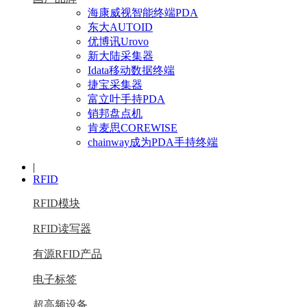
海康威视智能终端PDA
东大AUTOID
优博讯Urovo
新大陆采集器
Idata移动数据终端
捷宝采集器
富立叶手持PDA
销邦盘点机
肯麦思COREWISE
chainway成为PDA手持终端
|
RFID
RFID模块
RFID读写器
有源RFID产品
电子标签
超高频设备