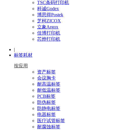
TSC条码打印机
科诚Godex
博思得Postek
芝柯ZICOX
立象Argox
佳博打印机
芯烨打印机
|
标签耗材
按应用
资产标签
会议胸卡
耐高温标签
耐低温标签
PCB标签
防伪标签
防静电标签
电器标签
医疗试管标签
耐腐蚀标签