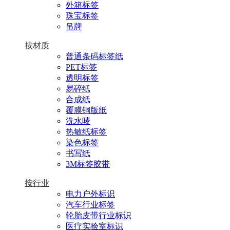
外箱标签
珠宝标签
吊牌
按材质
普通条码标签纸
PET标签
透明标签
易碎纸
合成纸
覆膜铜版纸
洗水唛
热敏纸标签
染色标签
书写纸
3M标签胶带
按行业
电力户外标识
汽车行业标签
轮胎皮带行业标识
医疗实验室标识