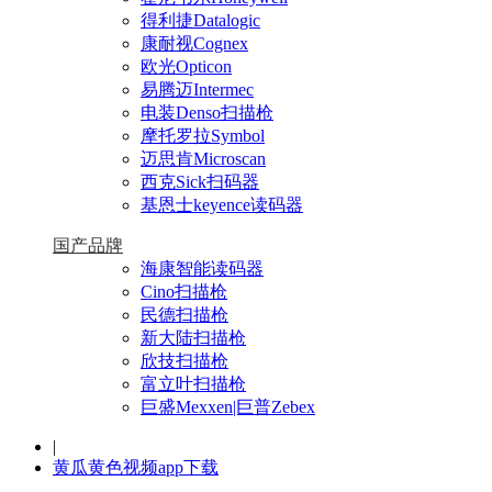
得利捷Datalogic
康耐视Cognex
欧光Opticon
易腾迈Intermec
电装Denso扫描枪
摩托罗拉Symbol
迈思肯Microscan
西克Sick扫码器
基恩士keyence读码器
国产品牌
海康智能读码器
Cino扫描枪
民德扫描枪
新大陆扫描枪
欣技扫描枪
富立叶扫描枪
巨盛Mexxen|巨普Zebex
|
黄瓜黄色视频app下载