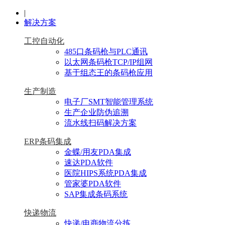
|
解决方案
工控自动化
485口条码枪与PLC通讯
以太网条码枪TCP/IP组网
基于组态王的条码枪应用
生产制造
电子厂SMT智能管理系统
生产企业防伪追溯
流水线扫码解决方案
ERP条码集成
金蝶/用友PDA集成
速达PDA软件
医院HIPS系统PDA集成
管家婆PDA软件
SAP集成条码系统
快递物流
快递/电商物流分拣