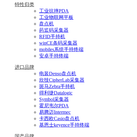
特性归类
工业抗摔PDA
工业物联网平板
盘点机
药监码采集器
RFID手持机
winCE条码采集器
mobiles系统手持终端
安卓手持终端
进口品牌
电装Denso盘点机
欣技CipherLab采集器
斑马Zebra手持机
得利捷Datalogic
Symbol采集器
霍尼韦尔PDA
易腾迈Intermec
卡西欧Casio盘点机
基恩士keyence手持终端
国产品牌