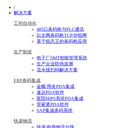
|
解决方案
工控自动化
485口条码枪与PLC通讯
以太网条码枪TCP/IP组网
基于组态王的条码枪应用
生产制造
电子厂SMT智能管理系统
生产企业防伪追溯
流水线扫码解决方案
ERP条码集成
金蝶/用友PDA集成
速达PDA软件
医院HIPS系统PDA集成
管家婆PDA软件
SAP集成条码系统
快递物流
快递/电商物流分拣