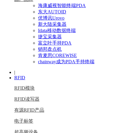
海康威视智能终端PDA
东大AUTOID
优博讯Urovo
新大陆采集器
Idata移动数据终端
捷宝采集器
富立叶手持PDA
销邦盘点机
肯麦思COREWISE
chainway成为PDA手持终端
|
RFID
RFID模块
RFID读写器
有源RFID产品
电子标签
超高频设备