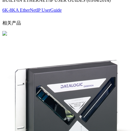
BUILT-IN ETHERNET/IP USER GUIDES (03/04/2014)
6K-8KA EtherNetIP UserGuide
相关产品