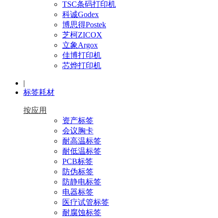
TSC条码打印机
科诚Godex
博思得Postek
芝柯ZICOX
立象Argox
佳博打印机
芯烨打印机
|
标签耗材
按应用
资产标签
会议胸卡
耐高温标签
耐低温标签
PCB标签
防伪标签
防静电标签
电器标签
医疗试管标签
耐腐蚀标签