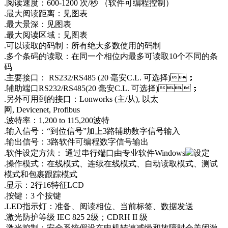
.阅读速度：600-1200 次/秒 （软件可编程控制）
.最大阅读距离：见图表
.最大景深：见图表
.最大阅读区域：见图表
.可以读取的码制：所有绝大多数使用的码制
.多个条码的读取：在同一个相位内最多可读取10个不同的条
码
.主要接口： RS232/RS485 (20 毫安C.L. 可选择)；
.辅助端口RS232/RS485(20 毫安C.L. 可选择)；
.另外可用到的接口：Lonworks (主/从), 以太
网, Devicenet, Profibus
.波特率：1,200 to 115,200波特
.输入信号：“到位信号”加上3路辅助数字信号输入
.输出信号：3路软件可编程数字信号输出
.软件设定方法： 通过串行端口由专业软件Windows
设定
.操作模式：在线模式、连续在线模式、自动读取模式、测试
模式和包裹跟踪模式
.显示：2行16特征LCD
.按键：3 个按键
.LED指示灯：准备、阅读相位、当前标签、数据发送
.激光防护等级 IEC 825 2级；CDRH II 级
.激光控制：安全系统假设在电机转速减慢和故障时会关闭激