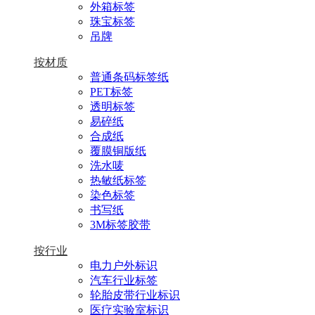
外箱标签
珠宝标签
吊牌
按材质
普通条码标签纸
PET标签
透明标签
易碎纸
合成纸
覆膜铜版纸
洗水唛
热敏纸标签
染色标签
书写纸
3M标签胶带
按行业
电力户外标识
汽车行业标签
轮胎皮带行业标识
医疗实验室标识