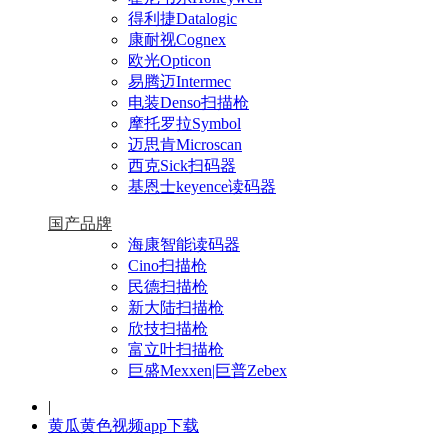
得利捷Datalogic
康耐视Cognex
欧光Opticon
易腾迈Intermec
电装Denso扫描枪
摩托罗拉Symbol
迈思肯Microscan
西克Sick扫码器
基恩士keyence读码器
国产品牌
海康智能读码器
Cino扫描枪
民德扫描枪
新大陆扫描枪
欣技扫描枪
富立叶扫描枪
巨盛Mexxen|巨普Zebex
|
黄瓜黄色视频app下载