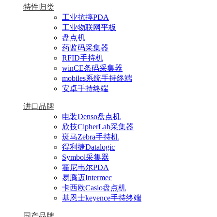
特性归类
工业抗摔PDA
工业物联网平板
盘点机
药监码采集器
RFID手持机
winCE条码采集器
mobiles系统手持终端
安卓手持终端
进口品牌
电装Denso盘点机
欣技CipherLab采集器
斑马Zebra手持机
得利捷Datalogic
Symbol采集器
霍尼韦尔PDA
易腾迈Intermec
卡西欧Casio盘点机
基恩士keyence手持终端
国产品牌