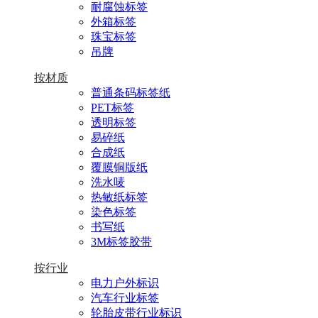
耐腐蚀标签
外箱标签
珠宝标签
吊牌
按材质
普通条码标签纸
PET标签
透明标签
易碎纸
合成纸
覆膜铜版纸
洗水唛
热敏纸标签
染色标签
书写纸
3M标签胶带
按行业
电力户外标识
汽车行业标签
轮胎皮带行业标识