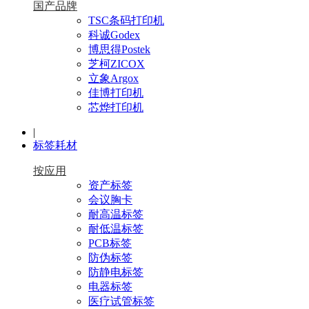
国产品牌
TSC条码打印机
科诚Godex
博思得Postek
芝柯ZICOX
立象Argox
佳博打印机
芯烨打印机
|
标签耗材
按应用
资产标签
会议胸卡
耐高温标签
耐低温标签
PCB标签
防伪标签
防静电标签
电器标签
医疗试管标签