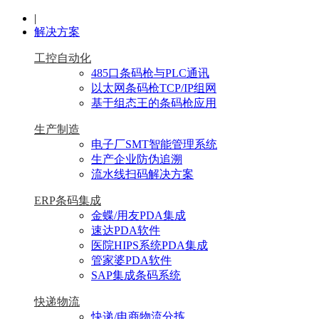
|
解决方案
工控自动化
485口条码枪与PLC通讯
以太网条码枪TCP/IP组网
基于组态王的条码枪应用
生产制造
电子厂SMT智能管理系统
生产企业防伪追溯
流水线扫码解决方案
ERP条码集成
金蝶/用友PDA集成
速达PDA软件
医院HIPS系统PDA集成
管家婆PDA软件
SAP集成条码系统
快递物流
快递/电商物流分拣