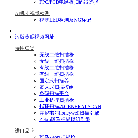
FPC/PCB电路板扫码器选择
AI机器视觉检测
视觉LED检测及NG标记
|
污版黄瓜视频网址
特性归类
无线二维扫描枪
无线一维扫描枪
有线二维扫描枪
有线一维扫描枪
固定式扫描器
嵌入式扫描模组
条码扫描平台
工业抗摔扫描枪
指环扫描器GENERALSCAN
霍尼韦尔honeywell扫描引擎
Zebra斑马扫描模组引擎
进口品牌
斑马Zebra扫描枪