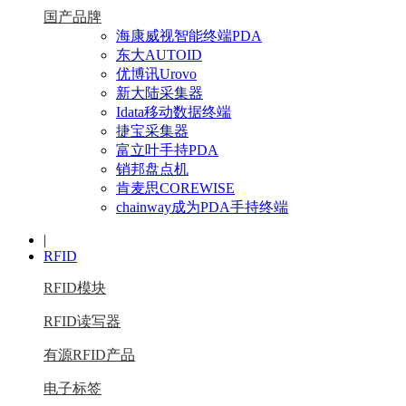
国产品牌
海康威视智能终端PDA
东大AUTOID
优博讯Urovo
新大陆采集器
Idata移动数据终端
捷宝采集器
富立叶手持PDA
销邦盘点机
肯麦思COREWISE
chainway成为PDA手持终端
|
RFID
RFID模块
RFID读写器
有源RFID产品
电子标签