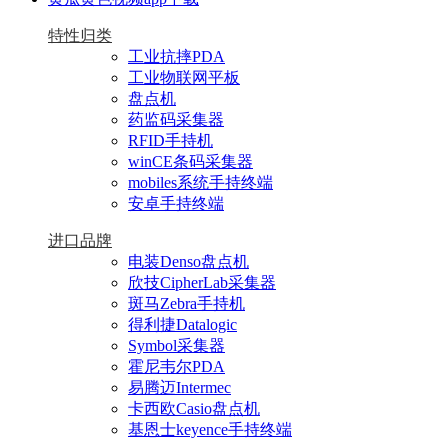
特性归类
工业抗摔PDA
工业物联网平板
盘点机
药监码采集器
RFID手持机
winCE条码采集器
mobiles系统手持终端
安卓手持终端
进口品牌
电装Denso盘点机
欣技CipherLab采集器
斑马Zebra手持机
得利捷Datalogic
Symbol采集器
霍尼韦尔PDA
易腾迈Intermec
卡西欧Casio盘点机
基恩士keyence手持终端