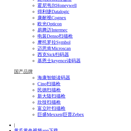
霍尼韦尔Honeywell
得利捷Datalogic
康耐视Cognex
欧光Opticon
易腾迈Intermec
电装Denso扫描枪
摩托罗拉Symbol
迈思肯Microscan
西克Sick扫码器
基恩士keyence读码器
国产品牌
海康智能读码器
Cino扫描枪
民德扫描枪
新大陆扫描枪
欣技扫描枪
富立叶扫描枪
巨盛Mexxen|巨普Zebex
|
黄瓜黄色视频app下载