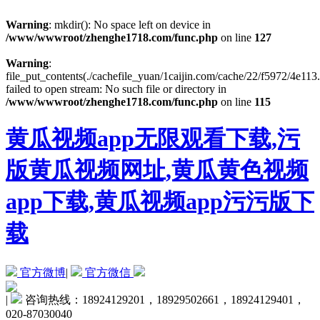
Warning
: mkdir(): No space left on device in
/www/wwwroot/zhenghe1718.com/func.php
on line
127
Warning
:
file_put_contents(./cachefile_yuan/1caijin.com/cache/22/f5972/4e113.
failed to open stream: No such file or directory in
/www/wwwroot/zhenghe1718.com/func.php
on line
115
黄瓜视频app无限观看下载,污
版黄瓜视频网址,黄瓜黄色视频
app下载,黄瓜视频app污污版下
载
官方微博
|
官方微信
|
咨询热线：18924129201，18929502661，18924129401，
020-87030040