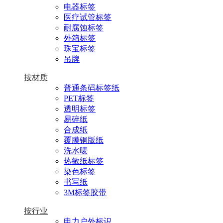
电器标签
医疗试管标签
耐腐蚀标签
外箱标签
珠宝标签
吊牌
按材质
普通条码标签纸
PET标签
透明标签
易碎纸
合成纸
覆膜铜版纸
洗水唛
热敏纸标签
染色标签
书写纸
3M标签胶带
按行业
电力户外标识