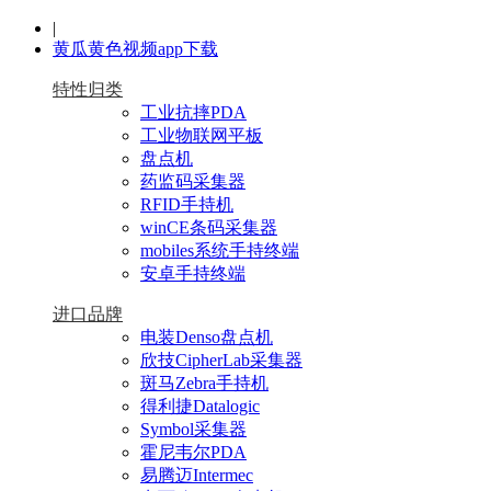
|
黄瓜黄色视频app下载
特性归类
工业抗摔PDA
工业物联网平板
盘点机
药监码采集器
RFID手持机
winCE条码采集器
mobiles系统手持终端
安卓手持终端
进口品牌
电装Denso盘点机
欣技CipherLab采集器
斑马Zebra手持机
得利捷Datalogic
Symbol采集器
霍尼韦尔PDA
易腾迈Intermec