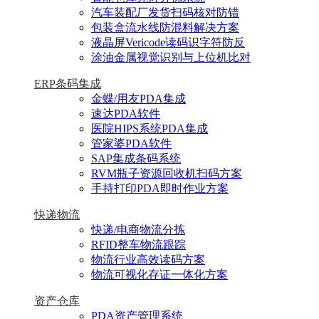
汽车装配厂发货扫码核对防错
包装盒流水线防混料解决方案
液晶屏Vericode读码识字符防反
涂油金属视觉识别与上位机比对
ERP条码集成
金蝶/用友PDA集成
速达PDA软件
医院HIPS系统PDA集成
管家婆PDA软件
SAP集成条码系统
RVM瓶子资源回收机扫码方案
手持打印PDA即时作业方案
快递物流
快递/电商物流分拣
RFID整车物流跟踪
物流行业高效读码方案
物流可视化存证一体化方案
资产仓库
PDA资产管理系统