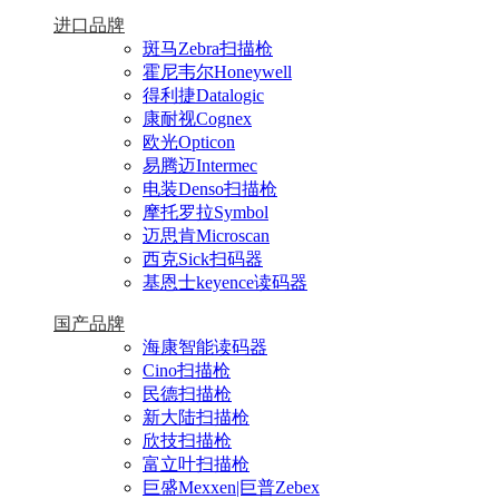
进口品牌
斑马Zebra扫描枪
霍尼韦尔Honeywell
得利捷Datalogic
康耐视Cognex
欧光Opticon
易腾迈Intermec
电装Denso扫描枪
摩托罗拉Symbol
迈思肯Microscan
西克Sick扫码器
基恩士keyence读码器
国产品牌
海康智能读码器
Cino扫描枪
民德扫描枪
新大陆扫描枪
欣技扫描枪
富立叶扫描枪
巨盛Mexxen|巨普Zebex