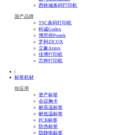
西铁城条码打印机
国产品牌
TSC条码打印机
科诚Godex
博思得Postek
芝柯ZICOX
立象Argox
佳博打印机
芯烨打印机
|
标签耗材
按应用
资产标签
会议胸卡
耐高温标签
耐低温标签
PCB标签
防伪标签
防静电标签