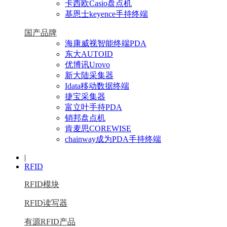
卡西欧Casio盘点机
基恩士keyence手持终端
国产品牌
海康威视智能终端PDA
东大AUTOID
优博讯Urovo
新大陆采集器
Idata移动数据终端
捷宝采集器
富立叶手持PDA
销邦盘点机
肯麦思COREWISE
chainway成为PDA手持终端
|
RFID
RFID模块
RFID读写器
有源RFID产品