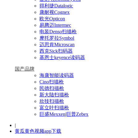
得利捷Datalogic
康耐视Cognex
欧光Opticon
易腾迈Intermec
电装Denso扫描枪
摩托罗拉Symbol
迈思肯Microscan
西克Sick扫码器
基恩士keyence读码器
国产品牌
海康智能读码器
Cino扫描枪
民德扫描枪
新大陆扫描枪
欣技扫描枪
富立叶扫描枪
巨盛Mexxen|巨普Zebex
|
黄瓜黄色视频app下载