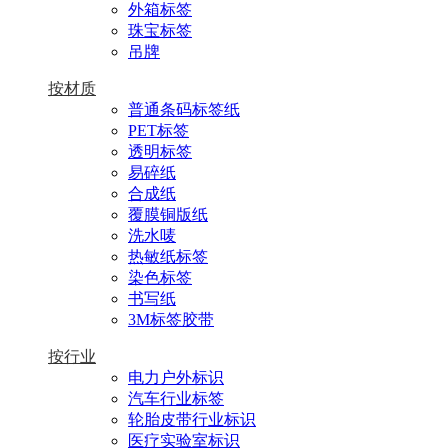
外箱标签
珠宝标签
吊牌
按材质
普通条码标签纸
PET标签
透明标签
易碎纸
合成纸
覆膜铜版纸
洗水唛
热敏纸标签
染色标签
书写纸
3M标签胶带
按行业
电力户外标识
汽车行业标签
轮胎皮带行业标识
医疗实验室标识