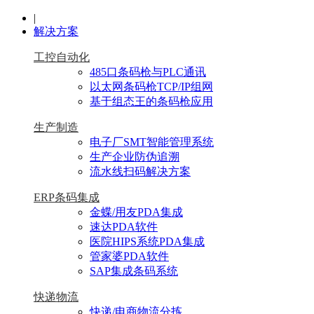
|
解决方案
工控自动化
485口条码枪与PLC通讯
以太网条码枪TCP/IP组网
基于组态王的条码枪应用
生产制造
电子厂SMT智能管理系统
生产企业防伪追溯
流水线扫码解决方案
ERP条码集成
金蝶/用友PDA集成
速达PDA软件
医院HIPS系统PDA集成
管家婆PDA软件
SAP集成条码系统
快递物流
快递/电商物流分拣