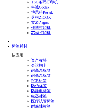
TSC条码打印机
科诚Godex
博思得Postek
芝柯ZICOX
立象Argox
佳博打印机
芯烨打印机
|
标签耗材
按应用
资产标签
会议胸卡
耐高温标签
耐低温标签
PCB标签
防伪标签
防静电标签
电器标签
医疗试管标签
耐腐蚀标签