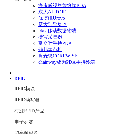
海康威视智能终端PDA
东大AUTOID
优博讯Urovo
新大陆采集器
Idata移动数据终端
捷宝采集器
富立叶手持PDA
销邦盘点机
肯麦思COREWISE
chainway成为PDA手持终端
|
RFID
RFID模块
RFID读写器
有源RFID产品
电子标签
超高频设备