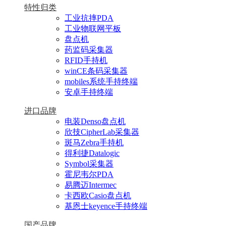
特性归类
工业抗摔PDA
工业物联网平板
盘点机
药监码采集器
RFID手持机
winCE条码采集器
mobiles系统手持终端
安卓手持终端
进口品牌
电装Denso盘点机
欣技CipherLab采集器
斑马Zebra手持机
得利捷Datalogic
Symbol采集器
霍尼韦尔PDA
易腾迈Intermec
卡西欧Casio盘点机
基恩士keyence手持终端
国产品牌