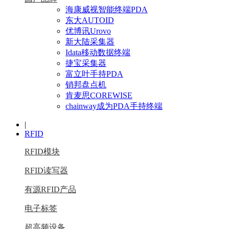
海康威视智能终端PDA
东大AUTOID
优博讯Urovo
新大陆采集器
Idata移动数据终端
捷宝采集器
富立叶手持PDA
销邦盘点机
肯麦思COREWISE
chainway成为PDA手持终端
|
RFID
RFID模块
RFID读写器
有源RFID产品
电子标签
超高频设备