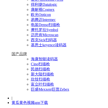
得利捷Datalogic
康耐视Cognex
欧光Opticon
易腾迈Intermec
电装Denso扫描枪
摩托罗拉Symbol
迈思肯Microscan
西克Sick扫码器
基恩士keyence读码器
国产品牌
海康智能读码器
Cino扫描枪
民德扫描枪
新大陆扫描枪
欣技扫描枪
富立叶扫描枪
巨盛Mexxen|巨普Zebex
|
黄瓜黄色视频app下载