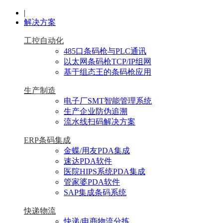
|
解决方案
工控自动化
485口条码枪与PLC通讯
以太网条码枪TCP/IP组网
基于组态王的条码枪应用
生产制造
电子厂SMT智能管理系统
生产企业防伪追溯
流水线扫码解决方案
ERP条码集成
金蝶/用友PDA集成
速达PDA软件
医院HIPS系统PDA集成
管家婆PDA软件
SAP集成条码系统
快递物流
快递/电商物流分拣