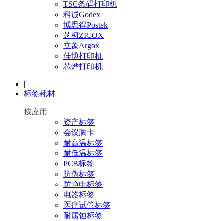
TSC条码打印机
科诚Godex
博思得Postek
芝柯ZICOX
立象Argox
佳博打印机
芯烨打印机
|
标签耗材
按应用
资产标签
会议胸卡
耐高温标签
耐低温标签
PCB标签
防伪标签
防静电标签
电器标签
医疗试管标签
耐腐蚀标签