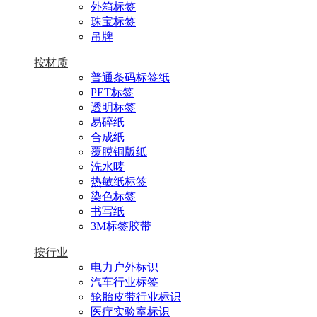
外箱标签
珠宝标签
吊牌
按材质
普通条码标签纸
PET标签
透明标签
易碎纸
合成纸
覆膜铜版纸
洗水唛
热敏纸标签
染色标签
书写纸
3M标签胶带
按行业
电力户外标识
汽车行业标签
轮胎皮带行业标识
医疗实验室标识