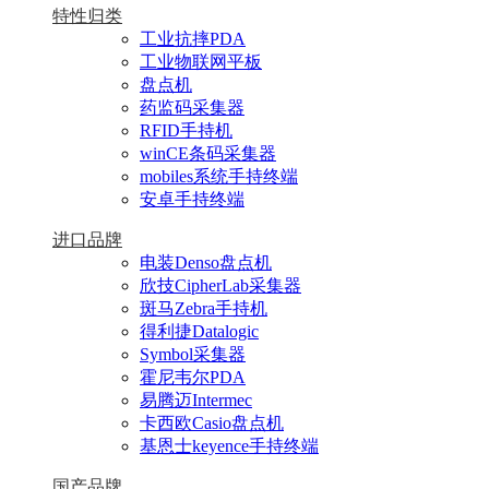
特性归类
工业抗摔PDA
工业物联网平板
盘点机
药监码采集器
RFID手持机
winCE条码采集器
mobiles系统手持终端
安卓手持终端
进口品牌
电装Denso盘点机
欣技CipherLab采集器
斑马Zebra手持机
得利捷Datalogic
Symbol采集器
霍尼韦尔PDA
易腾迈Intermec
卡西欧Casio盘点机
基恩士keyence手持终端
国产品牌