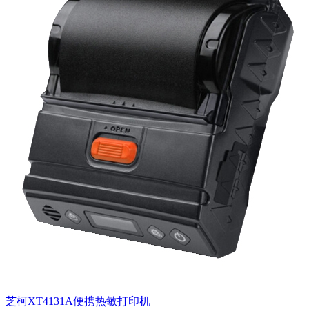
芝柯XT4131A便携热敏打印机