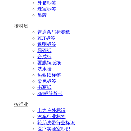
外箱标签
珠宝标签
吊牌
按材质
普通条码标签纸
PET标签
透明标签
易碎纸
合成纸
覆膜铜版纸
洗水唛
热敏纸标签
染色标签
书写纸
3M标签胶带
按行业
电力户外标识
汽车行业标签
轮胎皮带行业标识
医疗实验室标识