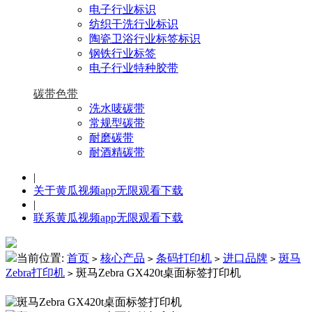
电子行业标识
纺织干洗行业标识
陶瓷卫浴行业标签标识
钢铁行业标签
电子行业特种胶带
碳带色带
洗水唛碳带
常规型碳带
耐磨碳带
耐酒精碳带
|
关于黄瓜视频app无限观看下载
|
联系黄瓜视频app无限观看下载
当前位置:
首页
核心产品
条码打印机
进口品牌
斑马
>
>
>
>
Zebra打印机
斑马Zebra GX420t桌面标签打印机
>