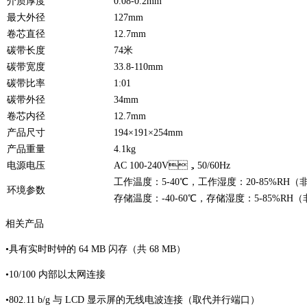
介质厚度
0.08-0.2mm
最大外径
127mm
卷芯直径
12.7mm
碳带长度
74米
碳带宽度
33.8-110mm
碳带比率
1:01
碳带外径
34mm
卷芯内径
12.7mm
产品尺寸
194×191×254mm
产品重量
4.1kg
电源电压
AC 100-240V，50/60Hz
工作温度：5-40℃，工作湿度：20-85%R
环境参数
存储温度：-40-60℃，存储湿度：5-85%
相关产品
•具有实时时钟的 64 MB 闪存（共 68 MB）
•10/100 内部以太网连接
•802.11 b/g 与 LCD 显示屏的无线电波连接（取代并行端口）