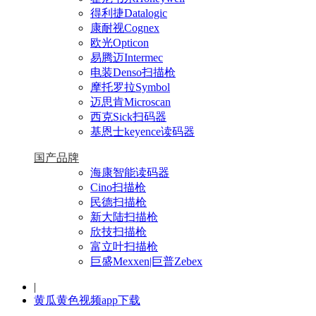
得利捷Datalogic
康耐视Cognex
欧光Opticon
易腾迈Intermec
电装Denso扫描枪
摩托罗拉Symbol
迈思肯Microscan
西克Sick扫码器
基恩士keyence读码器
国产品牌
海康智能读码器
Cino扫描枪
民德扫描枪
新大陆扫描枪
欣技扫描枪
富立叶扫描枪
巨盛Mexxen|巨普Zebex
|
黄瓜黄色视频app下载