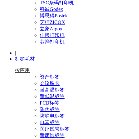
TSC条码打印机
科诚Godex
博思得Postek
芝柯ZICOX
立象Argox
佳博打印机
芯烨打印机
|
标签耗材
按应用
资产标签
会议胸卡
耐高温标签
耐低温标签
PCB标签
防伪标签
防静电标签
电器标签
医疗试管标签
耐腐蚀标签