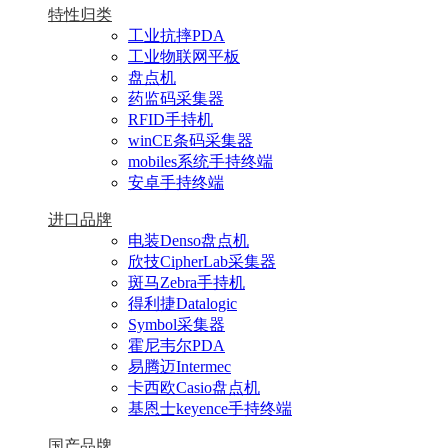
特性归类
工业抗摔PDA
工业物联网平板
盘点机
药监码采集器
RFID手持机
winCE条码采集器
mobiles系统手持终端
安卓手持终端
进口品牌
电装Denso盘点机
欣技CipherLab采集器
斑马Zebra手持机
得利捷Datalogic
Symbol采集器
霍尼韦尔PDA
易腾迈Intermec
卡西欧Casio盘点机
基恩士keyence手持终端
国产品牌