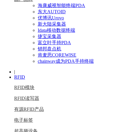
海康威视智能终端PDA
东大AUTOID
优博讯Urovo
新大陆采集器
Idata移动数据终端
捷宝采集器
富立叶手持PDA
销邦盘点机
肯麦思COREWISE
chainway成为PDA手持终端
|
RFID
RFID模块
RFID读写器
有源RFID产品
电子标签
超高频设备