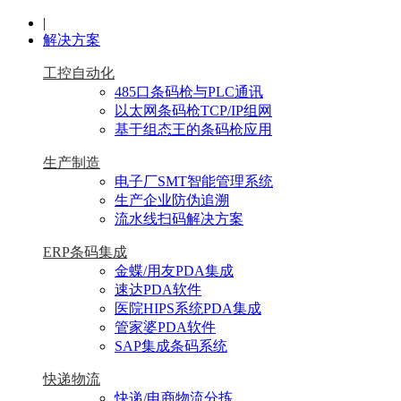
|
解决方案
工控自动化
485口条码枪与PLC通讯
以太网条码枪TCP/IP组网
基于组态王的条码枪应用
生产制造
电子厂SMT智能管理系统
生产企业防伪追溯
流水线扫码解决方案
ERP条码集成
金蝶/用友PDA集成
速达PDA软件
医院HIPS系统PDA集成
管家婆PDA软件
SAP集成条码系统
快递物流
快递/电商物流分拣