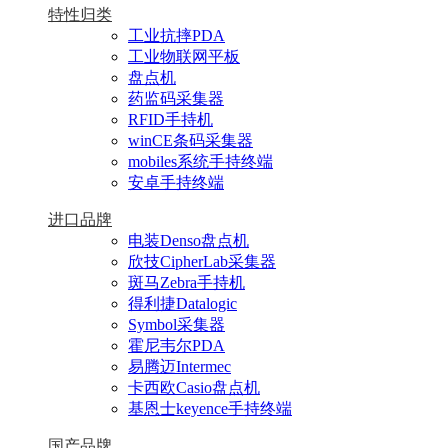
特性归类
工业抗摔PDA
工业物联网平板
盘点机
药监码采集器
RFID手持机
winCE条码采集器
mobiles系统手持终端
安卓手持终端
进口品牌
电装Denso盘点机
欣技CipherLab采集器
斑马Zebra手持机
得利捷Datalogic
Symbol采集器
霍尼韦尔PDA
易腾迈Intermec
卡西欧Casio盘点机
基恩士keyence手持终端
国产品牌