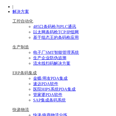
|
解决方案
工控自动化
485口条码枪与PLC通讯
以太网条码枪TCP/IP组网
基于组态王的条码枪应用
生产制造
电子厂SMT智能管理系统
生产企业防伪追溯
流水线扫码解决方案
ERP条码集成
金蝶/用友PDA集成
速达PDA软件
医院HIPS系统PDA集成
管家婆PDA软件
SAP集成条码系统
快递物流
快递/电商物流分拣