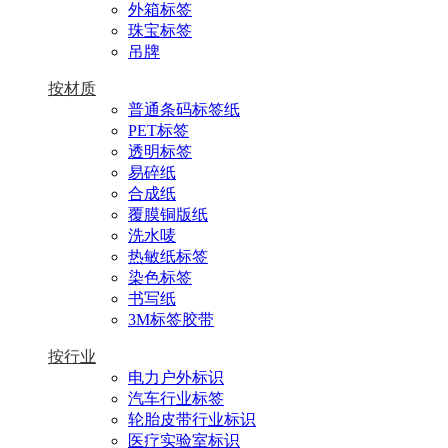
外箱标签
珠宝标签
吊牌
按材质
普通条码标签纸
PET标签
透明标签
易碎纸
合成纸
覆膜铜版纸
洗水唛
热敏纸标签
染色标签
书写纸
3M标签胶带
按行业
电力户外标识
汽车行业标签
轮胎皮带行业标识
医疗实验室标识