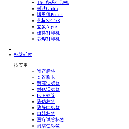
TSC条码打印机
科诚Godex
博思得Postek
芝柯ZICOX
立象Argox
佳博打印机
芯烨打印机
|
标签耗材
按应用
资产标签
会议胸卡
耐高温标签
耐低温标签
PCB标签
防伪标签
防静电标签
电器标签
医疗试管标签
耐腐蚀标签