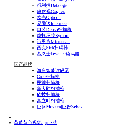
得利捷Datalogic
康耐视Cognex
欧光Opticon
易腾迈Intermec
电装Denso扫描枪
摩托罗拉Symbol
迈思肯Microscan
西克Sick扫码器
基恩士keyence读码器
国产品牌
海康智能读码器
Cino扫描枪
民德扫描枪
新大陆扫描枪
欣技扫描枪
富立叶扫描枪
巨盛Mexxen|巨普Zebex
|
黄瓜黄色视频app下载