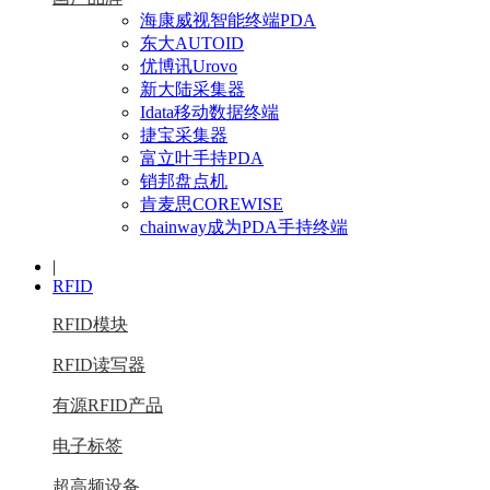
海康威视智能终端PDA
东大AUTOID
优博讯Urovo
新大陆采集器
Idata移动数据终端
捷宝采集器
富立叶手持PDA
销邦盘点机
肯麦思COREWISE
chainway成为PDA手持终端
|
RFID
RFID模块
RFID读写器
有源RFID产品
电子标签
超高频设备