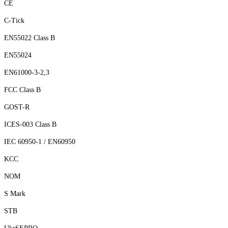
CE
C-Tick
EN55022 Class B
EN55024
EN61000-3-2,3
FCC Class B
GOST-R
ICES-003 Class B
IEC 60950-1 / EN60950
KCC
NOM
S Mark
STB