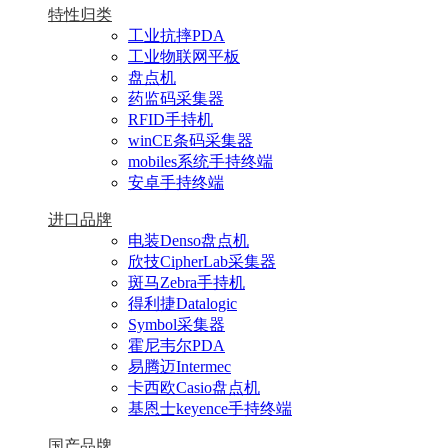
特性归类
工业抗摔PDA
工业物联网平板
盘点机
药监码采集器
RFID手持机
winCE条码采集器
mobiles系统手持终端
安卓手持终端
进口品牌
电装Denso盘点机
欣技CipherLab采集器
斑马Zebra手持机
得利捷Datalogic
Symbol采集器
霍尼韦尔PDA
易腾迈Intermec
卡西欧Casio盘点机
基恩士keyence手持终端
国产品牌