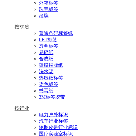
外箱标签
珠宝标签
吊牌
按材质
普通条码标签纸
PET标签
透明标签
易碎纸
合成纸
覆膜铜版纸
洗水唛
热敏纸标签
染色标签
书写纸
3M标签胶带
按行业
电力户外标识
汽车行业标签
轮胎皮带行业标识
医疗实验室标识