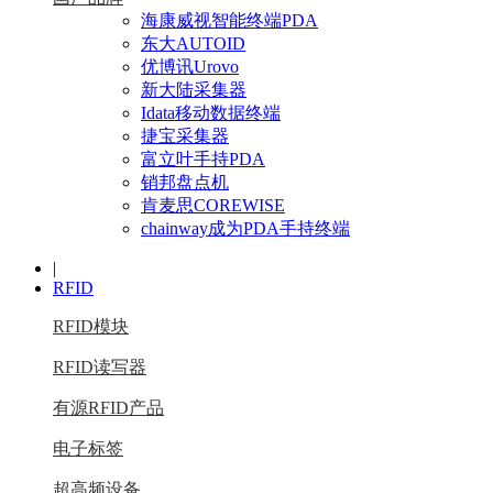
海康威视智能终端PDA
东大AUTOID
优博讯Urovo
新大陆采集器
Idata移动数据终端
捷宝采集器
富立叶手持PDA
销邦盘点机
肯麦思COREWISE
chainway成为PDA手持终端
|
RFID
RFID模块
RFID读写器
有源RFID产品
电子标签
超高频设备