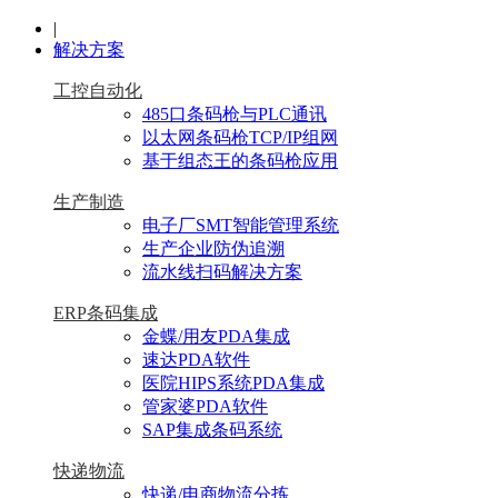
|
解决方案
工控自动化
485口条码枪与PLC通讯
以太网条码枪TCP/IP组网
基于组态王的条码枪应用
生产制造
电子厂SMT智能管理系统
生产企业防伪追溯
流水线扫码解决方案
ERP条码集成
金蝶/用友PDA集成
速达PDA软件
医院HIPS系统PDA集成
管家婆PDA软件
SAP集成条码系统
快递物流
快递/电商物流分拣