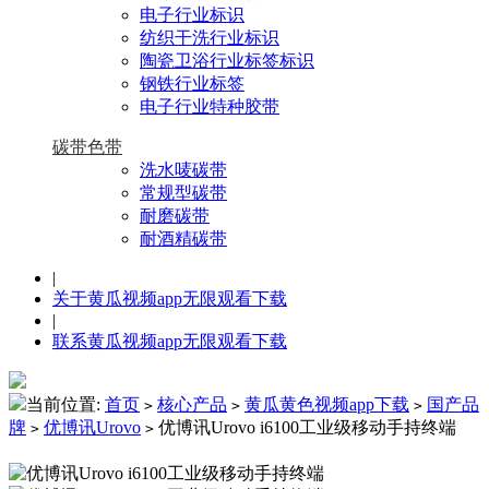
电子行业标识
纺织干洗行业标识
陶瓷卫浴行业标签标识
钢铁行业标签
电子行业特种胶带
碳带色带
洗水唛碳带
常规型碳带
耐磨碳带
耐酒精碳带
|
关于黄瓜视频app无限观看下载
|
联系黄瓜视频app无限观看下载
当前位置:
首页
核心产品
黄瓜黄色视频app下载
国产品
>
>
>
牌
优博讯Urovo
优博讯Urovo i6100工业级移动手持终端
>
>