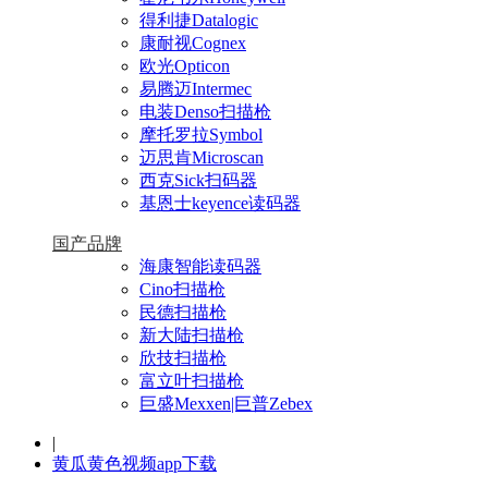
得利捷Datalogic
康耐视Cognex
欧光Opticon
易腾迈Intermec
电装Denso扫描枪
摩托罗拉Symbol
迈思肯Microscan
西克Sick扫码器
基恩士keyence读码器
国产品牌
海康智能读码器
Cino扫描枪
民德扫描枪
新大陆扫描枪
欣技扫描枪
富立叶扫描枪
巨盛Mexxen|巨普Zebex
|
黄瓜黄色视频app下载