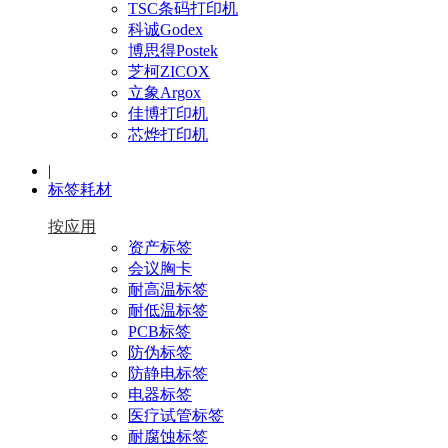
TSC条码打印机
科诚Godex
博思得Postek
芝柯ZICOX
立象Argox
佳博打印机
芯烨打印机
|
标签耗材
按应用
资产标签
会议胸卡
耐高温标签
耐低温标签
PCB标签
防伪标签
防静电标签
电器标签
医疗试管标签
耐腐蚀标签