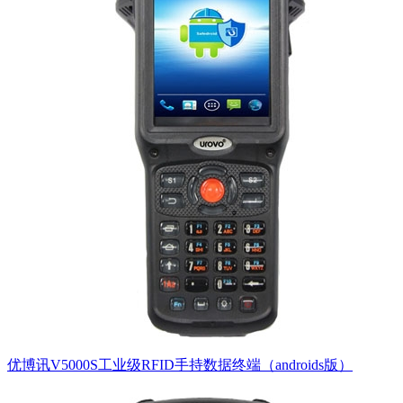
优博讯V5000S工业级RFID手持数据终端（androids版）