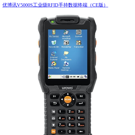
优博讯V5000S工业级RFID手持数据终端（CE版）