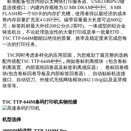
标准配备包含内部以太网络打印服务器、USB2.0和PS/2键
盘连接接口；内建内存规格为32 MB DRAM、8 MB
FLASH和一个SD卡的内存扩充槽，使用者得以最经济的成本
将内存容量扩充至4 GB。碳带容量最大长度可达600公
尺；标签耗材最大外径208公分(8.2英吋)。一体成型的铝合金
铸造机台，不论处理急迫性的大量打印或是单一批量打印，
TSC TTP-644M都能以绝佳的质量、效率及稳定度来完成您每
一次的打印任务。
TSC同时考虑多样化的应用层面，为您规划了最完整的选购
配件搭配TSC TTP-644M，例如卷标剥离模块（包含卷标
剥离装置、内部底纸回卷器及标签剥离感应器）、卷标回卷模
块(包含卷标回卷导板及内部标签回卷器）、自动贴标机连接
接口、自动切刀、外接式无线网络模块(802.11b/g)以及蓝芽模
块等等。
TSC TTP-644M条码打印机实物拍摄
机型选择
200DPI经济型 TTP-2410M Pro