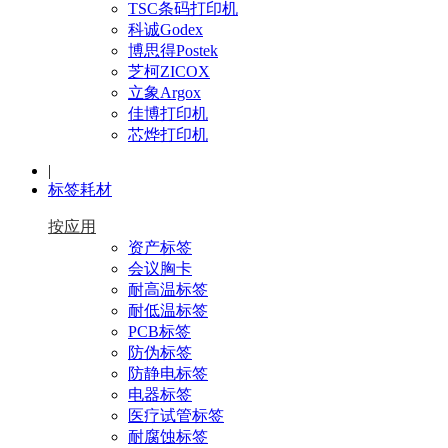
TSC条码打印机
科诚Godex
博思得Postek
芝柯ZICOX
立象Argox
佳博打印机
芯烨打印机
|
标签耗材
按应用
资产标签
会议胸卡
耐高温标签
耐低温标签
PCB标签
防伪标签
防静电标签
电器标签
医疗试管标签
耐腐蚀标签