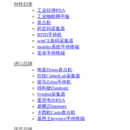
特性归类
工业抗摔PDA
工业物联网平板
盘点机
药监码采集器
RFID手持机
winCE条码采集器
mobiles系统手持终端
安卓手持终端
进口品牌
电装Denso盘点机
欣技CipherLab采集器
斑马Zebra手持机
得利捷Datalogic
Symbol采集器
霍尼韦尔PDA
易腾迈Intermec
卡西欧Casio盘点机
基恩士keyence手持终端
国产品牌