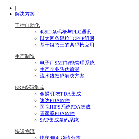
|
解决方案
工控自动化
485口条码枪与PLC通讯
以太网条码枪TCP/IP组网
基于组态王的条码枪应用
生产制造
电子厂SMT智能管理系统
生产企业防伪追溯
流水线扫码解决方案
ERP条码集成
金蝶/用友PDA集成
速达PDA软件
医院HIPS系统PDA集成
管家婆PDA软件
SAP集成条码系统
快递物流
快递/电商物流分拣