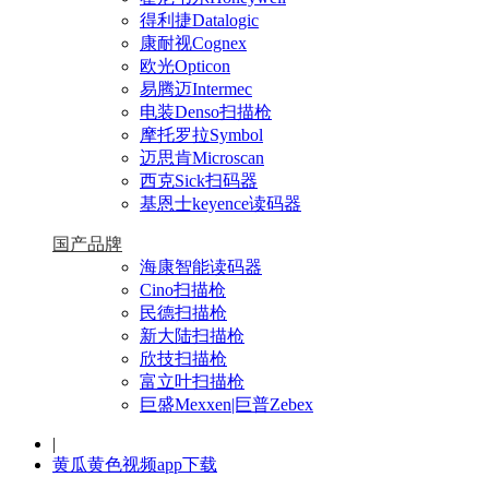
得利捷Datalogic
康耐视Cognex
欧光Opticon
易腾迈Intermec
电装Denso扫描枪
摩托罗拉Symbol
迈思肯Microscan
西克Sick扫码器
基恩士keyence读码器
国产品牌
海康智能读码器
Cino扫描枪
民德扫描枪
新大陆扫描枪
欣技扫描枪
富立叶扫描枪
巨盛Mexxen|巨普Zebex
|
黄瓜黄色视频app下载