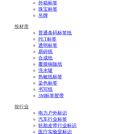
外箱标签
珠宝标签
吊牌
按材质
普通条码标签纸
PET标签
透明标签
易碎纸
合成纸
覆膜铜版纸
洗水唛
热敏纸标签
染色标签
书写纸
3M标签胶带
按行业
电力户外标识
汽车行业标签
轮胎皮带行业标识
医疗实验室标识