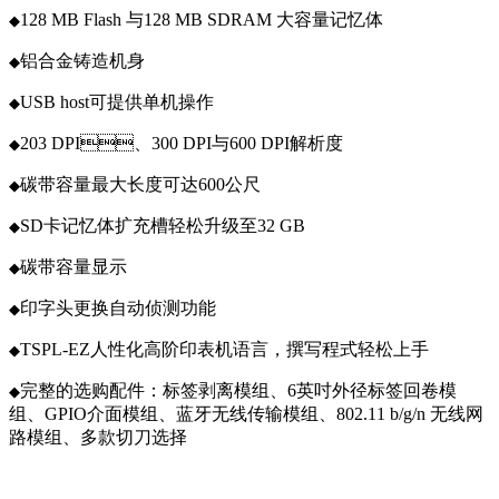
128 MB Flash 与128 MB SDRAM 大容量记忆体
◆
铝合金铸造机身
◆
USB host可提供单机操作
◆
203 DPI、300 DPI与600 DPI解析度
◆
碳带容量最大长度可达600公尺
◆
SD卡记忆体扩充槽轻松升级至32 GB
◆
碳带容量显示
◆
印字头更换自动侦测功能
◆
TSPL-EZ人性化高阶印表机语言，撰写程式轻松上手
◆
完整的选购配件：标签剥离模组、6英吋外径标签回卷模
◆
组、GPIO介面模组、蓝牙无线传输模组、802.11 b/g/n 无线网
路模组、多款切刀选择