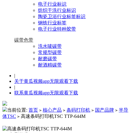
电子行业标识
纺织干洗行业标识
陶瓷卫浴行业标签标识
钢铁行业标签
电子行业特种胶带
碳带色带
洗水唛碳带
常规型碳带
耐磨碳带
耐酒精碳带
|
关于黄瓜视频app无限观看下载
|
联系黄瓜视频app无限观看下载
当前位置:
首页
核心产品
条码打印机
国产品牌
半导
>
>
>
>
体TSC
高速条码打印机TSC TTP-644M
>