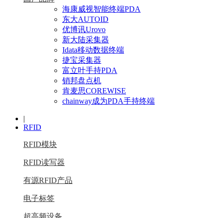
海康威视智能终端PDA
东大AUTOID
优博讯Urovo
新大陆采集器
Idata移动数据终端
捷宝采集器
富立叶手持PDA
销邦盘点机
肯麦思COREWISE
chainway成为PDA手持终端
|
RFID
RFID模块
RFID读写器
有源RFID产品
电子标签
超高频设备