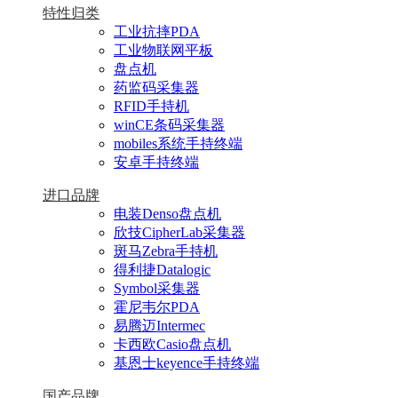
特性归类
工业抗摔PDA
工业物联网平板
盘点机
药监码采集器
RFID手持机
winCE条码采集器
mobiles系统手持终端
安卓手持终端
进口品牌
电装Denso盘点机
欣技CipherLab采集器
斑马Zebra手持机
得利捷Datalogic
Symbol采集器
霍尼韦尔PDA
易腾迈Intermec
卡西欧Casio盘点机
基恩士keyence手持终端
国产品牌