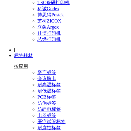
TSC条码打印机
科诚Godex
博思得Postek
芝柯ZICOX
立象Argox
佳博打印机
芯烨打印机
|
标签耗材
按应用
资产标签
会议胸卡
耐高温标签
耐低温标签
PCB标签
防伪标签
防静电标签
电器标签
医疗试管标签
耐腐蚀标签