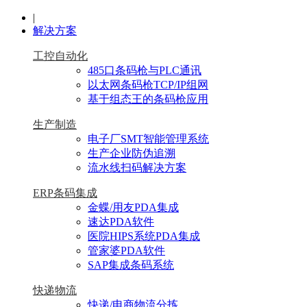
|
解决方案
工控自动化
485口条码枪与PLC通讯
以太网条码枪TCP/IP组网
基于组态王的条码枪应用
生产制造
电子厂SMT智能管理系统
生产企业防伪追溯
流水线扫码解决方案
ERP条码集成
金蝶/用友PDA集成
速达PDA软件
医院HIPS系统PDA集成
管家婆PDA软件
SAP集成条码系统
快递物流
快递/电商物流分拣