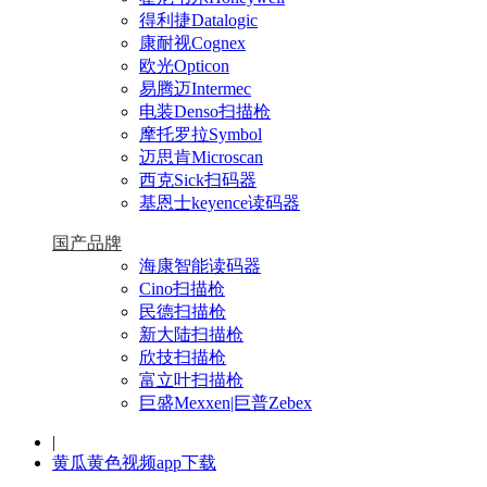
得利捷Datalogic
康耐视Cognex
欧光Opticon
易腾迈Intermec
电装Denso扫描枪
摩托罗拉Symbol
迈思肯Microscan
西克Sick扫码器
基恩士keyence读码器
国产品牌
海康智能读码器
Cino扫描枪
民德扫描枪
新大陆扫描枪
欣技扫描枪
富立叶扫描枪
巨盛Mexxen|巨普Zebex
|
黄瓜黄色视频app下载