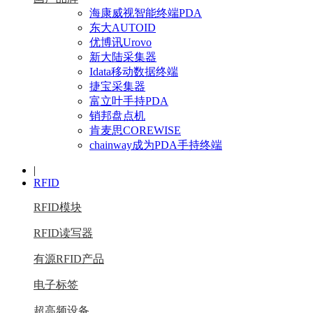
海康威视智能终端PDA
东大AUTOID
优博讯Urovo
新大陆采集器
Idata移动数据终端
捷宝采集器
富立叶手持PDA
销邦盘点机
肯麦思COREWISE
chainway成为PDA手持终端
|
RFID
RFID模块
RFID读写器
有源RFID产品
电子标签
超高频设备