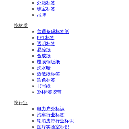
外箱标签
珠宝标签
吊牌
按材质
普通条码标签纸
PET标签
透明标签
易碎纸
合成纸
覆膜铜版纸
洗水唛
热敏纸标签
染色标签
书写纸
3M标签胶带
按行业
电力户外标识
汽车行业标签
轮胎皮带行业标识
医疗实验室标识