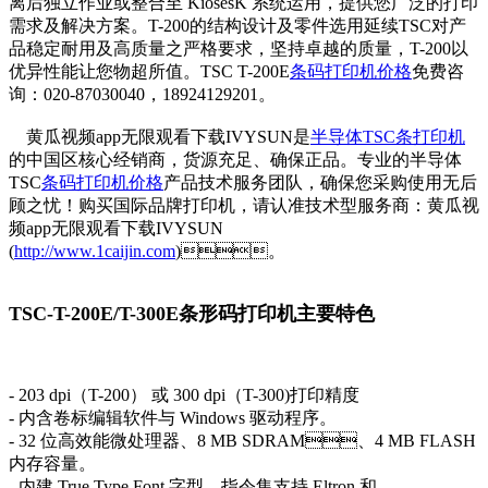
离后独立作业或整合至 KiosesK 系统运用，提供您广泛的打印
需求及解决方案。T-200的结构设计及零件选用延续TSC对产
品稳定耐用及高质量之严格要求，坚持卓越的质量，T-200以
优异性能让您物超所值。TSC T-200E
条码打印机价格
免费咨
询：020-87030040，18924129201。
黄瓜视频app无限观看下载IVYSUN是
半导体TSC条打印机
的中国区核心经销商，货源充足、确保正品。专业的半导体
TSC
条码打印机价格
产品技术服务团队，确保您采购使用无后
顾之忧！购买国际品牌打印机，请认准技术型服务商：黄瓜视
频app无限观看下载IVYSUN
(
http://www.1caijin.com
)。
TSC-T-200E/T-300E条形码打印机主要特色
- 203 dpi（T-200） 或 300 dpi（T-300)打印精度
- 内含卷标编辑软件与 Windows 驱动程序。
- 32 位高效能微处理器、8 MB SDRAM、4 MB FLASH
内存容量。
- 内建 True Type Font 字型，指令集支持 Eltron 和