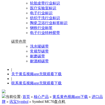
轮胎皮带行业标识
医疗实验室标识
电子行业标识
纺织干洗行业标识
陶瓷卫浴行业标签标识
钢铁行业标签
电子行业特种胶带
碳带色带
洗水唛碳带
常规型碳带
耐磨碳带
耐酒精碳带
|
关于黄瓜视频app无限观看下载
|
联系黄瓜视频app无限观看下载
当前位置:
首页
核心产品
黄瓜黄色视频app下载
进口品
>
>
>
牌
讯宝Symbol
Symbol MC70盘点机
>
>