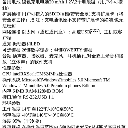
备用电池 镍氢充电电池20 mAh 1.2V,2个电池组（用户不可接
触）
扩展插槽 用户可接入的SDIO插槽(带安全罩),支持扩展卡（将
安全罩去掉）,备注：充电通讯座不支持带扩展卡的终端,也无
法密封
网络连接 以太网（通过通讯座）；高速USB、主机或客
户端
通知 振动器和LED
可选键盘 26键数字键盘；44键QWERTY 键盘
音频 扬声器、接收器、麦克风、耳机插孔,对全双工录音和播
放（立体声）的软件支持
性能参数:
CPU intelRXScaleTM624Mhz处理器
操作系统 MicrosoftRWindowsRmobiles 5.0 Microsoft TM
Windows TM mobiles 5.0 Premium phones Edition
内存 64MB RAM/128MB ROM
接口/通信 RS-232.USB 1.1
环境参数
工作温度 14°F 至122°F/-10°C至50°C
储存温度 -40°F至140°F/-40°C至60°C
湿度 95%（非冷凝）
跌落规格 在操作温度范围内,6面均可承受6次从4英尺高度跌落