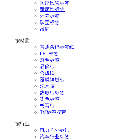
医疗试管标签
耐腐蚀标签
外箱标签
珠宝标签
吊牌
按材质
普通条码标签纸
PET标签
透明标签
易碎纸
合成纸
覆膜铜版纸
洗水唛
热敏纸标签
染色标签
书写纸
3M标签胶带
按行业
电力户外标识
汽车行业标签