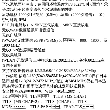
至水泥地面的冲击；在周围环境温度为73°F/23°C时,6面均可承
受2次从5英尺高度跌落至水泥地面的冲击
滚动规格 1000次1.6英尺（0.5米）,滚坳（2000次撞击）〈0 }
密封环境 IP54
ESD(静电释放) +/-15KV空气放电 ,+/-8KV直接放电
无线WAN数据通讯和语音通信
无线广域网
(WWAN)无线通信 eGPRS/GSM(850 、 900、 1800 、及
1900 MHz)
无线LAN数据和语音通信
无线局域网
(WLAN)无线通信 三种模式IEEER802.11a/b/g;备注:802.11a在
泰国不适用
支持的数据传速率 1/2/5.5/6/9/11/12/18/24/36/48及54Mbps
工作信道 信道8-169(5040-5845MHz)(4920-4980 MHz)仅在日本
适用,信道1-13(2412-2472 MHz),信道14(2484 MHz)仅在日本适
用,实际的工作频率取决于具体的规定和认证机构
安全性 WPA2、WEP（40或128位）、
TKIP、TLS、TTLS（MS-CHAP）、
TTLS（MS-CHAPv2）、TTLS（CHAP）、TTLS-
MD5、TTLS-PAP、TEAP-TLS、