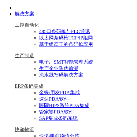
|
解决方案
工控自动化
485口条码枪与PLC通讯
以太网条码枪TCP/IP组网
基于组态王的条码枪应用
生产制造
电子厂SMT智能管理系统
生产企业防伪追溯
流水线扫码解决方案
ERP条码集成
金蝶/用友PDA集成
速达PDA软件
医院HIPS系统PDA集成
管家婆PDA软件
SAP集成条码系统
快递物流
快递/电商物流分拣