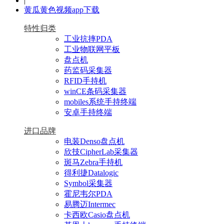
|
黄瓜黄色视频app下载
特性归类
工业抗摔PDA
工业物联网平板
盘点机
药监码采集器
RFID手持机
winCE条码采集器
mobiles系统手持终端
安卓手持终端
进口品牌
电装Denso盘点机
欣技CipherLab采集器
斑马Zebra手持机
得利捷Datalogic
Symbol采集器
霍尼韦尔PDA
易腾迈Intermec
卡西欧Casio盘点机