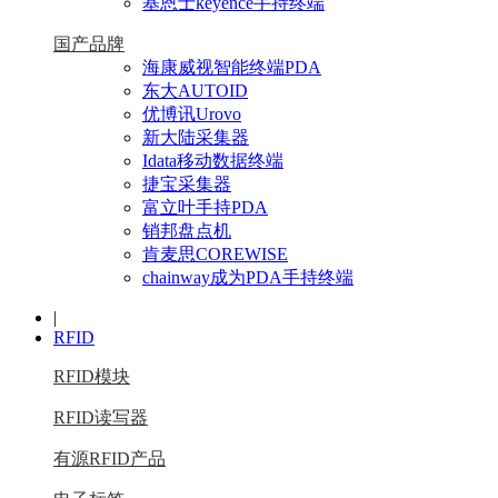
基恩士keyence手持终端
国产品牌
海康威视智能终端PDA
东大AUTOID
优博讯Urovo
新大陆采集器
Idata移动数据终端
捷宝采集器
富立叶手持PDA
销邦盘点机
肯麦思COREWISE
chainway成为PDA手持终端
|
RFID
RFID模块
RFID读写器
有源RFID产品