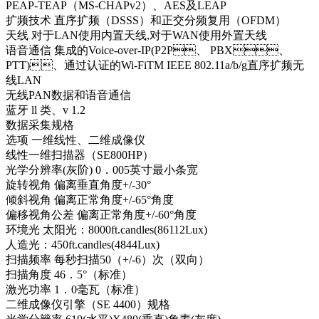
PEAP-TEAP（MS-CHAPv2）、AES及LEAP
扩频技术 直序扩频（DSSS）和正交分频复用（OFDM）
天线 对于LAN使用内置天线,对于WAN使用外置天线
语音通信 集成的Voice-over-IP(P2P、 PBX、
PTT)、通过认证的Wi-FiTM IEEE 802.11a/b/g直序扩频无
线LAN
无线PAN数据和语音通信
蓝牙 ll 类、v 1.2
数据采集规格
选项 一维线性、二维成像仪
线性一维扫描器（SE800HP）
光学分辨率(灰阶) 0．005英寸最小条宽
旋转视角 偏离垂直角度+/-30°
倾斜视角 偏离正常角度+/-65°角度
偏移视角公差 偏离正常角度+/-60°角度
环境光 太阳光：8000ft.candles(86112Lux)
人造光：450ft.candles(4844Lux)
扫描频率 每秒扫描50（+/-6）次（双向）
扫描角度 46．5°（标准）
激光功率 1．0毫瓦（标准）
二维成像仪引擎（SE 4400）规格