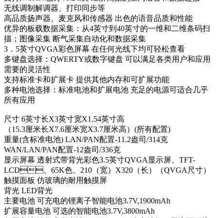
无线调制解调器、打印同步等
高品质扬声器、麦克风和传感器 出色的语音品质和性能
优异的板载数据采集：从4英寸到40英寸的一维和二维条码扫
描；图像采集 断气采集自动化和数据采集
3．5英寸QVGA彩色屏幕 在任何光线下均可轻松查看
多键盘选择：QWERTY或数字键盘 可以满足各类用户和应用
需要的灵活性
支持标准卡和扩展卡 提供其他内存和可扩展功能
多种电池选择：标准电池和扩展电池 充足的电源可适合几乎
所有应用
尺寸 6英寸长X3英寸宽X1.54英寸高
（15.3厘米长X7.6厘米宽X3.7厘米高）(所有配置)
重量(含标准电池) LAN/PAN配置-11.2盎司/314克
WAN/LAN/PAN配置-12盎司/336克
显示屏幕 透射式带背光彩色3.5英寸QVGA显示屏、TFT-
LCD、65K色、210（宽）X320（长）（QVGA尺寸）
触摸面板 仿玻璃的耐用触摸屏
背光 LED背光
主要电池 可充电的锂离子智能电池3.7V,1900mAh
扩展容量电池 可选的智能电池3.7V,3800mAh