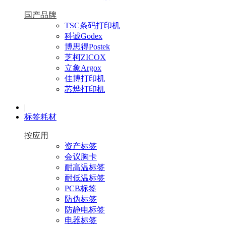
国产品牌
TSC条码打印机
科诚Godex
博思得Postek
芝柯ZICOX
立象Argox
佳博打印机
芯烨打印机
|
标签耗材
按应用
资产标签
会议胸卡
耐高温标签
耐低温标签
PCB标签
防伪标签
防静电标签
电器标签