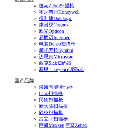
斑马Zebra扫描枪
霍尼韦尔Honeywell
得利捷Datalogic
康耐视Cognex
欧光Opticon
易腾迈Intermec
电装Denso扫描枪
摩托罗拉Symbol
迈思肯Microscan
西克Sick扫码器
基恩士keyence读码器
国产品牌
海康智能读码器
Cino扫描枪
民德扫描枪
新大陆扫描枪
欣技扫描枪
富立叶扫描枪
巨盛Mexxen|巨普Zebex