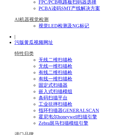
FPC/PCB电路板扫码器选择
PCBA读码SMT产线解决方案
AI机器视觉检测
视觉LED检测及NG标记
|
污版黄瓜视频网址
特性归类
无线二维扫描枪
无线一维扫描枪
有线二维扫描枪
有线一维扫描枪
固定式扫描器
嵌入式扫描模组
条码扫描平台
工业抗摔扫描枪
指环扫描器GENERALSCAN
霍尼韦尔honeywell扫描引擎
Zebra斑马扫描模组引擎
进口品牌