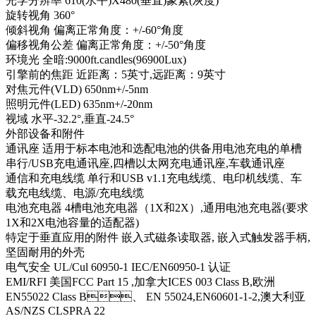
光学分辨率 610(水平)X480(垂直)象素(灰度)
旋转视角 360°
倾斜视角 偏离正常角度：+/-60°角度
偏移视角公差 偏离正常角度：+/-50°角度
环境光 全暗:9000ft.candles(96900Lux)
引擎前的焦距 近距离：5英寸,远距离：9英寸
对焦元件(VLD) 650nm+/-5nm
照明元件(LED) 635nm+/-20nm
视域 水平-32.2°,垂直-24.5°
外部设备和附件
通讯座 适用于标本电池和选配电池的供备用电池充电的单槽
串行/USB充电通讯座,四槽以太网充电通讯座,车载通讯座
通信和充电线缆 单行和USB v1.1充电线缆、电印机线缆、车
载充电线缆、电源/充电线缆
电池充电器 4槽电池充电器（1X和2X）,通用电池充电器(要求
1X和2X电池容量的适配器)
特定于垂直应用的附件 嵌入式磁条读取器, 嵌入式触发器手柄,
坚固耐用的外壳
电气安全 UL/Cul 60950-1 IEC/EN60950-1 认证
EMI/RFI 美国FCC Part 15 ,加拿大ICES 003 Class B,欧洲
EN55022 Class B、 EN 55024,EN60601-1-2,澳大利亚
AS/NZS CLSPRA 22