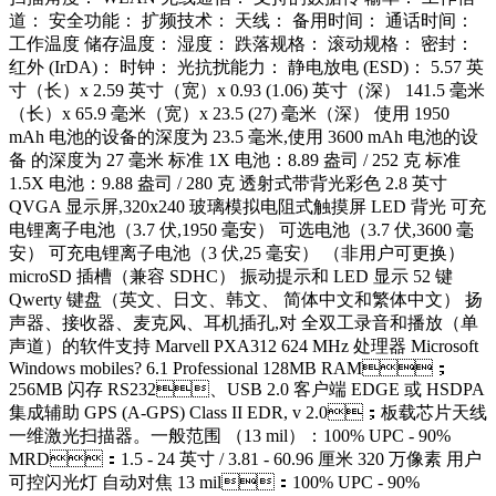
道： 安全功能： 扩频技术： 天线： 备用时间： 通话时间：
工作温度 储存温度： 湿度： 跌落规格： 滚动规格： 密封：
红外 (IrDA)： 时钟： 光抗扰能力： 静电放电 (ESD)： 5.57 英
寸（长）x 2.59 英寸（宽）x 0.93 (1.06) 英寸（深） 141.5 毫米
（长）x 65.9 毫米（宽）x 23.5 (27) 毫米（深） 使用 1950
mAh 电池的设备的深度为 23.5 毫米,使用 3600 mAh 电池的设
备 的深度为 27 毫米 标准 1X 电池：8.89 盎司 / 252 克 标准
1.5X 电池：9.88 盎司 / 280 克 透射式带背光彩色 2.8 英寸
QVGA 显示屏,320x240 玻璃模拟电阻式触摸屏 LED 背光 可充
电锂离子电池（3.7 伏,1950 毫安） 可选电池（3.7 伏,3600 毫
安） 可充电锂离子电池（3 伏,25 毫安） （非用户可更换）
microSD 插槽（兼容 SDHC） 振动提示和 LED 显示 52 键
Qwerty 键盘（英文、日文、韩文、 简体中文和繁体中文） 扬
声器、接收器、麦克风、耳机插孔,对 全双工录音和播放（单
声道）的软件支持 Marvell PXA312 624 MHz 处理器 Microsoft
Windows mobiles? 6.1 Professional 128MB RAM；
256MB 闪存 RS232、USB 2.0 客户端 EDGE 或 HSDPA
集成辅助 GPS (A-GPS) Class II EDR, v 2.0；板载芯片天线
一维激光扫描器。一般范围 （13 mil）：100% UPC - 90%
MRD：1.5 - 24 英寸 / 3.81 - 60.96 厘米 320 万像素 用户
可控闪光灯 自动对焦 13 mil：100% UPC - 90%