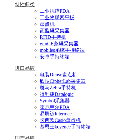
特性归类
工业抗摔PDA
工业物联网平板
盘点机
药监码采集器
RFID手持机
winCE条码采集器
mobiles系统手持终端
安卓手持终端
进口品牌
电装Denso盘点机
欣技CipherLab采集器
斑马Zebra手持机
得利捷Datalogic
Symbol采集器
霍尼韦尔PDA
易腾迈Intermec
卡西欧Casio盘点机
基恩士keyence手持终端
国产品牌