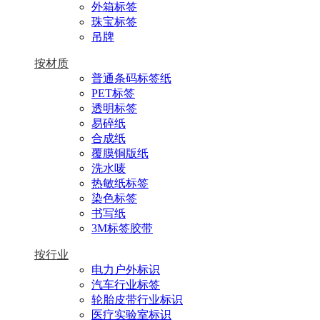
外箱标签
珠宝标签
吊牌
按材质
普通条码标签纸
PET标签
透明标签
易碎纸
合成纸
覆膜铜版纸
洗水唛
热敏纸标签
染色标签
书写纸
3M标签胶带
按行业
电力户外标识
汽车行业标签
轮胎皮带行业标识
医疗实验室标识