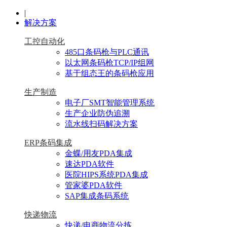
|
解决方案
工控自动化
485口条码枪与PLC通讯
以太网条码枪TCP/IP组网
基于组态王的条码枪应用
生产制造
电子厂SMT智能管理系统
生产企业防伪追溯
流水线扫码解决方案
ERP条码集成
金蝶/用友PDA集成
速达PDA软件
医院HIPS系统PDA集成
管家婆PDA软件
SAP集成条码系统
快递物流
快递/电商物流分拣