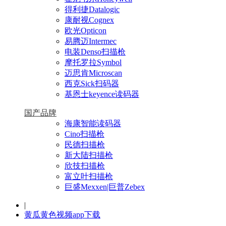
得利捷Datalogic
康耐视Cognex
欧光Opticon
易腾迈Intermec
电装Denso扫描枪
摩托罗拉Symbol
迈思肯Microscan
西克Sick扫码器
基恩士keyence读码器
国产品牌
海康智能读码器
Cino扫描枪
民德扫描枪
新大陆扫描枪
欣技扫描枪
富立叶扫描枪
巨盛Mexxen|巨普Zebex
|
黄瓜黄色视频app下载