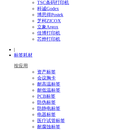
TSC条码打印机
科诚Godex
博思得Postek
芝柯ZICOX
立象Argox
佳博打印机
芯烨打印机
|
标签耗材
按应用
资产标签
会议胸卡
耐高温标签
耐低温标签
PCB标签
防伪标签
防静电标签
电器标签
医疗试管标签
耐腐蚀标签