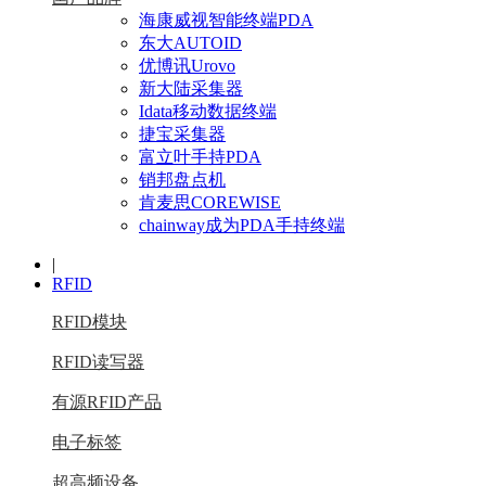
海康威视智能终端PDA
东大AUTOID
优博讯Urovo
新大陆采集器
Idata移动数据终端
捷宝采集器
富立叶手持PDA
销邦盘点机
肯麦思COREWISE
chainway成为PDA手持终端
|
RFID
RFID模块
RFID读写器
有源RFID产品
电子标签
超高频设备