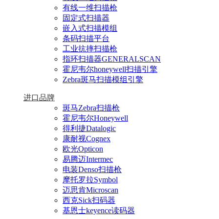
有线一维扫描枪
固定式扫描器
嵌入式扫描模组
条码扫描平台
工业抗摔扫描枪
指环扫描器GENERALSCAN
霍尼韦尔honeywell扫描引擎
Zebra斑马扫描模组引擎
进口品牌
斑马Zebra扫描枪
霍尼韦尔Honeywell
得利捷Datalogic
康耐视Cognex
欧光Opticon
易腾迈Intermec
电装Denso扫描枪
摩托罗拉Symbol
迈思肯Microscan
西克Sick扫码器
基恩士keyence读码器