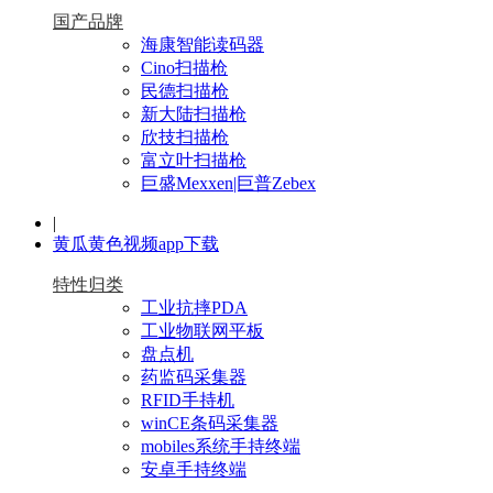
国产品牌
海康智能读码器
Cino扫描枪
民德扫描枪
新大陆扫描枪
欣技扫描枪
富立叶扫描枪
巨盛Mexxen|巨普Zebex
|
黄瓜黄色视频app下载
特性归类
工业抗摔PDA
工业物联网平板
盘点机
药监码采集器
RFID手持机
winCE条码采集器
mobiles系统手持终端
安卓手持终端