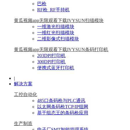
巴枪
RF枪_RF手持机
黄瓜视频app无限观看下载IVYSUN扫描模块
一维激光扫描模块
一维红光扫描模块
二维影像式扫描模块
黄瓜视频app无限观看下载IVYSUN条码打印机
203DPI打印机
300DPI打印机
便携式蓝牙打印机
|
解决方案
工控自动化
485口条码枪与PLC通讯
以太网条码枪TCP/IP组网
基于组态王的条码枪应用
生产制造
电子厂SMT智能管理系统