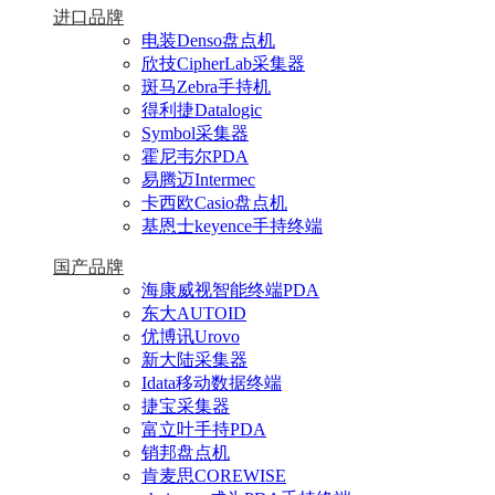
进口品牌
电装Denso盘点机
欣技CipherLab采集器
斑马Zebra手持机
得利捷Datalogic
Symbol采集器
霍尼韦尔PDA
易腾迈Intermec
卡西欧Casio盘点机
基恩士keyence手持终端
国产品牌
海康威视智能终端PDA
东大AUTOID
优博讯Urovo
新大陆采集器
Idata移动数据终端
捷宝采集器
富立叶手持PDA
销邦盘点机
肯麦思COREWISE