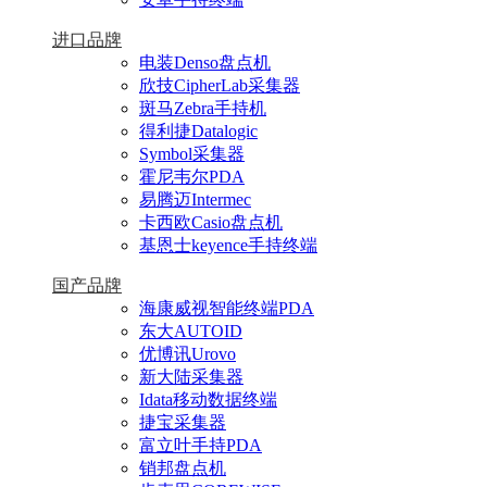
进口品牌
电装Denso盘点机
欣技CipherLab采集器
斑马Zebra手持机
得利捷Datalogic
Symbol采集器
霍尼韦尔PDA
易腾迈Intermec
卡西欧Casio盘点机
基恩士keyence手持终端
国产品牌
海康威视智能终端PDA
东大AUTOID
优博讯Urovo
新大陆采集器
Idata移动数据终端
捷宝采集器
富立叶手持PDA
销邦盘点机