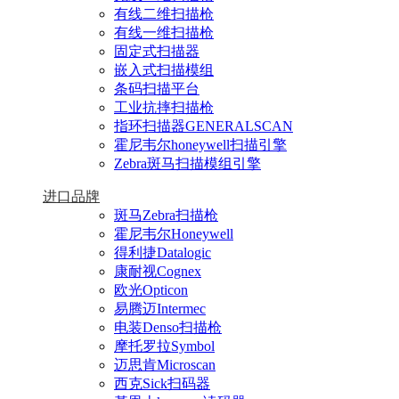
有线二维扫描枪
有线一维扫描枪
固定式扫描器
嵌入式扫描模组
条码扫描平台
工业抗摔扫描枪
指环扫描器GENERALSCAN
霍尼韦尔honeywell扫描引擎
Zebra斑马扫描模组引擎
进口品牌
斑马Zebra扫描枪
霍尼韦尔Honeywell
得利捷Datalogic
康耐视Cognex
欧光Opticon
易腾迈Intermec
电装Denso扫描枪
摩托罗拉Symbol
迈思肯Microscan
西克Sick扫码器