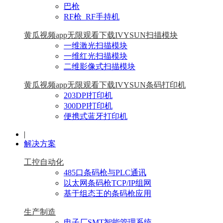
巴枪
RF枪_RF手持机
黄瓜视频app无限观看下载IVYSUN扫描模块
一维激光扫描模块
一维红光扫描模块
二维影像式扫描模块
黄瓜视频app无限观看下载IVYSUN条码打印机
203DPI打印机
300DPI打印机
便携式蓝牙打印机
|
解决方案
工控自动化
485口条码枪与PLC通讯
以太网条码枪TCP/IP组网
基于组态王的条码枪应用
生产制造
电子厂SMT智能管理系统