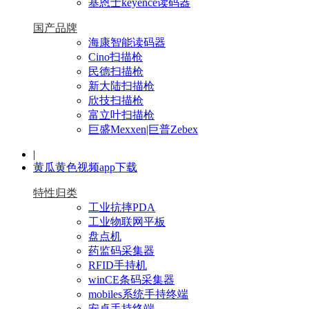
基恩士keyence读码器
国产品牌
海康智能读码器
Cino扫描枪
民德扫描枪
新大陆扫描枪
欣技扫描枪
富立叶扫描枪
巨盛Mexxen|巨普Zebex
|
黄瓜黄色视频app下载
特性归类
工业抗摔PDA
工业物联网平板
盘点机
药监码采集器
RFID手持机
winCE条码采集器
mobiles系统手持终端
安卓手持终端