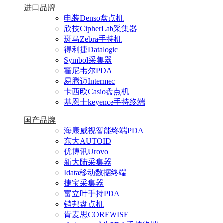
进口品牌
电装Denso盘点机
欣技CipherLab采集器
斑马Zebra手持机
得利捷Datalogic
Symbol采集器
霍尼韦尔PDA
易腾迈Intermec
卡西欧Casio盘点机
基恩士keyence手持终端
国产品牌
海康威视智能终端PDA
东大AUTOID
优博讯Urovo
新大陆采集器
Idata移动数据终端
捷宝采集器
富立叶手持PDA
销邦盘点机
肯麦思COREWISE