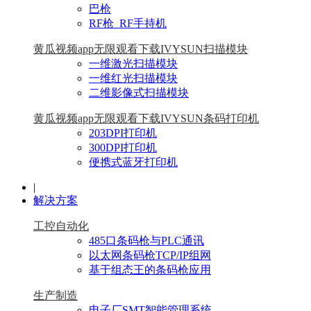
巴枪
RF枪_RF手持机
黄瓜视频app无限观看下载IVYSUN扫描模块
一维激光扫描模块
一维红光扫描模块
二维影像式扫描模块
黄瓜视频app无限观看下载IVYSUN条码打印机
203DPI打印机
300DPI打印机
便携式蓝牙打印机
|
解决方案
工控自动化
485口条码枪与PLC通讯
以太网条码枪TCP/IP组网
基于组态王的条码枪应用
生产制造
电子厂SMT智能管理系统