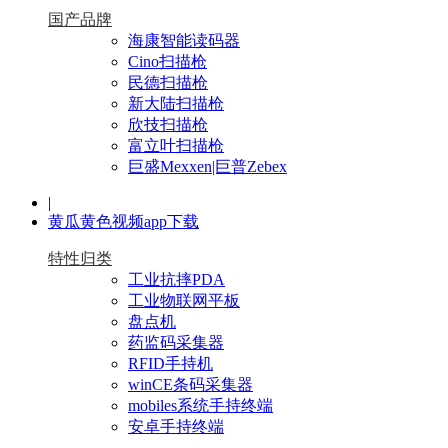
国产品牌
海康智能读码器
Cino扫描枪
民德扫描枪
新大陆扫描枪
欣技扫描枪
富立叶扫描枪
巨盛Mexxen|巨普Zebex
|
黄瓜黄色视频app下载
特性归类
工业抗摔PDA
工业物联网平板
盘点机
药监码采集器
RFID手持机
winCE条码采集器
mobiles系统手持终端
安卓手持终端