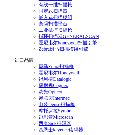
有线一维扫描枪
固定式扫描器
嵌入式扫描模组
条码扫描平台
工业抗摔扫描枪
指环扫描器GENERALSCAN
霍尼韦尔honeywell扫描引擎
Zebra斑马扫描模组引擎
进口品牌
斑马Zebra扫描枪
霍尼韦尔Honeywell
得利捷Datalogic
康耐视Cognex
欧光Opticon
易腾迈Intermec
电装Denso扫描枪
摩托罗拉Symbol
迈思肯Microscan
西克Sick扫码器
基恩士keyence读码器