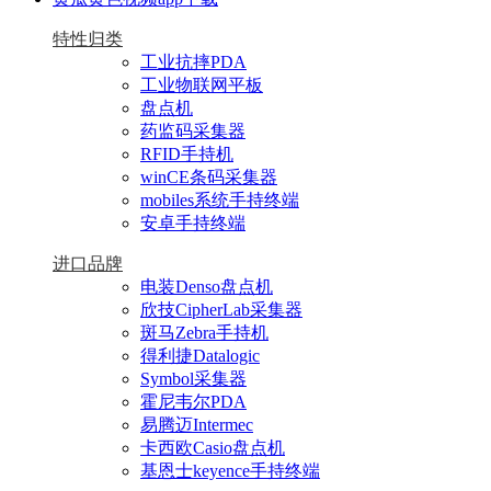
特性归类
工业抗摔PDA
工业物联网平板
盘点机
药监码采集器
RFID手持机
winCE条码采集器
mobiles系统手持终端
安卓手持终端
进口品牌
电装Denso盘点机
欣技CipherLab采集器
斑马Zebra手持机
得利捷Datalogic
Symbol采集器
霍尼韦尔PDA
易腾迈Intermec
卡西欧Casio盘点机
基恩士keyence手持终端