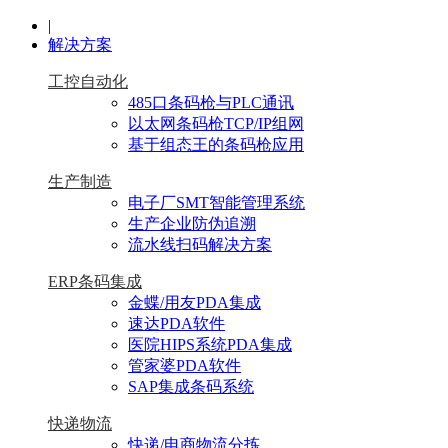
|
解决方案
工控自动化
485口条码枪与PLC通讯
以太网条码枪TCP/IP组网
基于组态王的条码枪应用
生产制造
电子厂SMT智能管理系统
生产企业防伪追溯
流水线扫码解决方案
ERP条码集成
金蝶/用友PDA集成
速达PDA软件
医院HIPS系统PDA集成
管家婆PDA软件
SAP集成条码系统
快递物流
快递/电商物流分拣