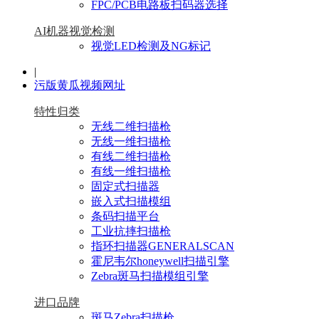
FPC/PCB电路板扫码器选择
AI机器视觉检测
视觉LED检测及NG标记
|
污版黄瓜视频网址
特性归类
无线二维扫描枪
无线一维扫描枪
有线二维扫描枪
有线一维扫描枪
固定式扫描器
嵌入式扫描模组
条码扫描平台
工业抗摔扫描枪
指环扫描器GENERALSCAN
霍尼韦尔honeywell扫描引擎
Zebra斑马扫描模组引擎
进口品牌
斑马Zebra扫描枪