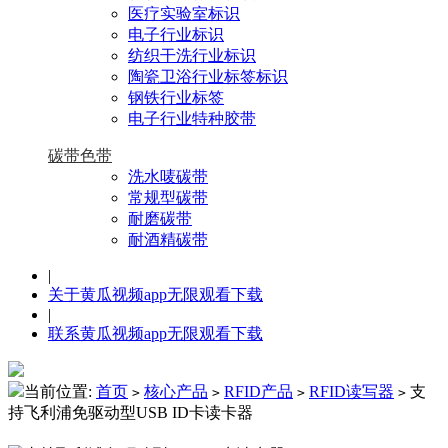
医疗实验室标识
电子行业标识
纺织干洗行业标识
陶瓷卫浴行业标签标识
钢铁行业标签
电子行业特种胶带
碳带色带
洗水唛碳带
常规型碳带
耐磨碳带
耐酒精碳带
|
关于黄瓜视频app无限观看下载
|
联系黄瓜视频app无限观看下载
当前位置:
首页
核心产品
RFID产品
RFID读写器
支
>
>
>
>
持飞利浦免驱动型USB ID卡读卡器