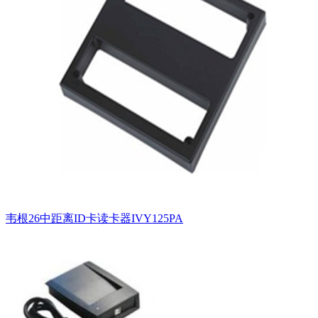
韦根26中距离ID卡读卡器IVY125PA