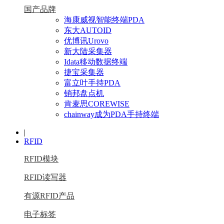
国产品牌
海康威视智能终端PDA
东大AUTOID
优博讯Urovo
新大陆采集器
Idata移动数据终端
捷宝采集器
富立叶手持PDA
销邦盘点机
肯麦思COREWISE
chainway成为PDA手持终端
|
RFID
RFID模块
RFID读写器
有源RFID产品
电子标签