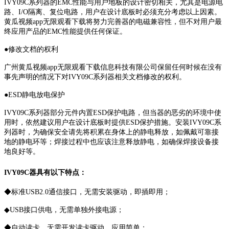
IVY09C系列器的EMC性能与用户地板的设计密切相关，尤其是电源电
路、I/O隔离、复位电路，用户在设计底板时必须充分考虑以上因素。
黄瓜视频app无限观看下载将努力完善器的电磁兼容性，但不对用户最
终应用产品的EMC性能提供任何保证。
●修改文档的权利
广州黄瓜视频app无限观看下载信息科技有限公司保留任何时候在没有
事先声明的情况下对IVY09C系列器相关文档修改的权利。
●ESD静电放电保护
IVY09C系列器部分元件内置ESD保护电路，但当器的恶劣的环境中使
用时，依然建议用户在设计底板时提供ESD保护措施。安装IVY09C系
列器时，为确保安全请先将积累在身体上的静电释放，如佩戴可靠接
地的静电环等；焊接过程中也应该注意释放静电，如确保焊接设备接
地良好等。
IVY09C器具有以下特点：
◆标准USB2.0通信接口，无需安装驱动，即插即用；
◆USB接口供电，无需单独外接电源；
◆自动读卡，无需开发读卡驱动，应用简单；