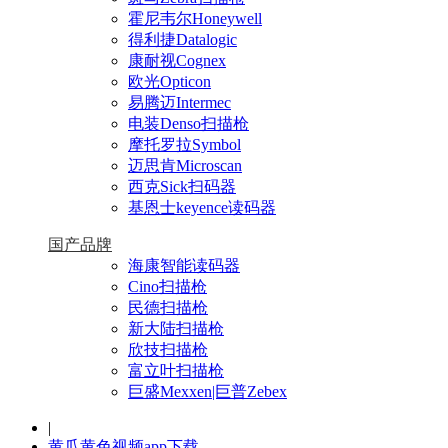
霍尼韦尔Honeywell
得利捷Datalogic
康耐视Cognex
欧光Opticon
易腾迈Intermec
电装Denso扫描枪
摩托罗拉Symbol
迈思肯Microscan
西克Sick扫码器
基恩士keyence读码器
国产品牌
海康智能读码器
Cino扫描枪
民德扫描枪
新大陆扫描枪
欣技扫描枪
富立叶扫描枪
巨盛Mexxen|巨普Zebex
|
黄瓜黄色视频app下载