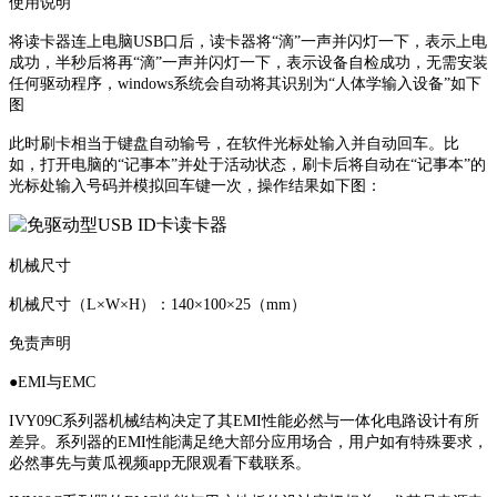
使用说明
将读卡器连上电脑USB口后，读卡器将“滴”一声并闪灯一下，表示上电
成功，半秒后将再“滴”一声并闪灯一下，表示设备自检成功，无需安装
任何驱动程序，windows系统会自动将其识别为“人体学输入设备”如下
图
此时刷卡相当于键盘自动输号，在软件光标处输入并自动回车。比
如，打开电脑的“记事本”并处于活动状态，刷卡后将自动在“记事本”的
光标处输入号码并模拟回车键一次，操作结果如下图：
机械尺寸
机械尺寸（L×W×H）：140×100×25（mm）
免责声明
●EMI与EMC
IVY09C系列器机械结构决定了其EMI性能必然与一体化电路设计有所
差异。系列器的EMI性能满足绝大部分应用场合，用户如有特殊要求，
必然事先与黄瓜视频app无限观看下载联系。