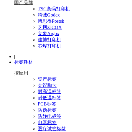
国产品牌
TSC条码打印机
科诚Godex
博思得Postek
芝柯ZICOX
立象Argox
佳博打印机
芯烨打印机
|
标签耗材
按应用
资产标签
会议胸卡
耐高温标签
耐低温标签
PCB标签
防伪标签
防静电标签
电器标签
医疗试管标签