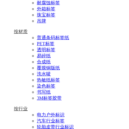
耐腐蚀标签
外箱标签
珠宝标签
吊牌
按材质
普通条码标签纸
PET标签
透明标签
易碎纸
合成纸
覆膜铜版纸
洗水唛
热敏纸标签
染色标签
书写纸
3M标签胶带
按行业
电力户外标识
汽车行业标签
轮胎皮带行业标识