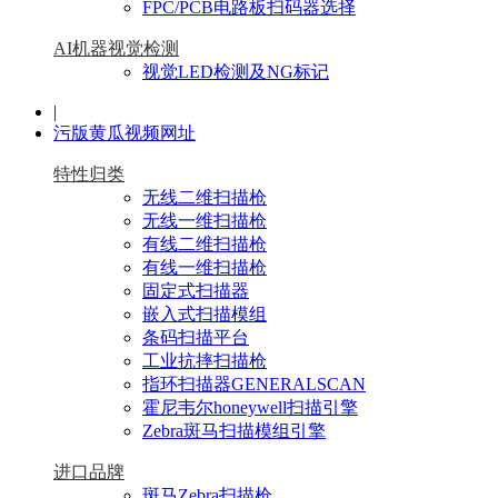
FPC/PCB电路板扫码器选择
AI机器视觉检测
视觉LED检测及NG标记
|
污版黄瓜视频网址
特性归类
无线二维扫描枪
无线一维扫描枪
有线二维扫描枪
有线一维扫描枪
固定式扫描器
嵌入式扫描模组
条码扫描平台
工业抗摔扫描枪
指环扫描器GENERALSCAN
霍尼韦尔honeywell扫描引擎
Zebra斑马扫描模组引擎
进口品牌
斑马Zebra扫描枪