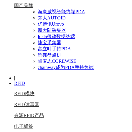
国产品牌
海康威视智能终端PDA
东大AUTOID
优博讯Urovo
新大陆采集器
Idata移动数据终端
捷宝采集器
富立叶手持PDA
销邦盘点机
肯麦思COREWISE
chainway成为PDA手持终端
|
RFID
RFID模块
RFID读写器
有源RFID产品
电子标签