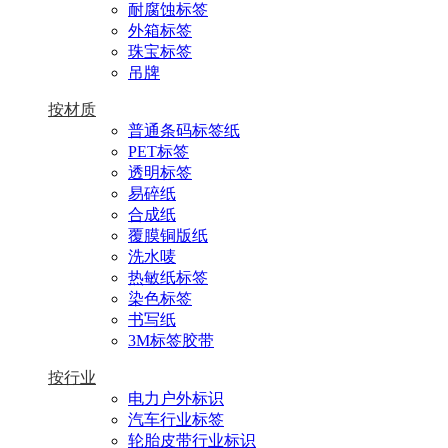
耐腐蚀标签
外箱标签
珠宝标签
吊牌
按材质
普通条码标签纸
PET标签
透明标签
易碎纸
合成纸
覆膜铜版纸
洗水唛
热敏纸标签
染色标签
书写纸
3M标签胶带
按行业
电力户外标识
汽车行业标签
轮胎皮带行业标识