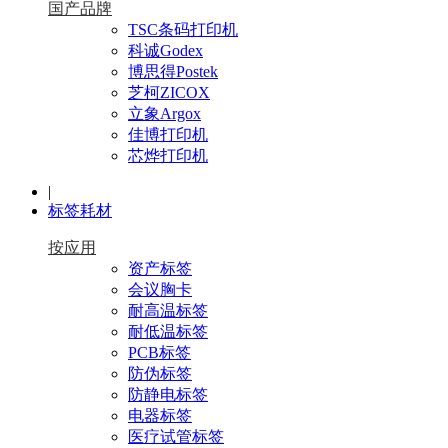
国产品牌
TSC条码打印机
科诚Godex
博思得Postek
芝柯ZICOX
立象Argox
佳博打印机
芯烨打印机
|
标签耗材
按应用
资产标签
会议胸卡
耐高温标签
耐低温标签
PCB标签
防伪标签
防静电标签
电器标签
医疗试管标签