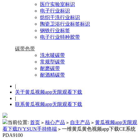
医疗实验室标识
电子行业标识
纺织干洗行业标识
陶瓷卫浴行业标签标识
钢铁行业标签
电子行业特种胶带
碳带色带
洗水唛碳带
常规型碳带
耐磨碳带
耐酒精碳带
|
关于黄瓜视频app无限观看下载
|
联系黄瓜视频app无限观看下载
当前位置:
首页
核心产品
自主产品
黄瓜视频app无限观
>
>
>
看下载IVYSUN手持终端
一维黄瓜黄色视频app下载CE系统
>
PDA9100