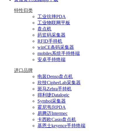
特性归类
工业抗摔PDA
工业物联网平板
盘点机
药监码采集器
RFID手持机
winCE条码采集器
mobiles系统手持终端
安卓手持终端
进口品牌
电装Denso盘点机
欣技CipherLab采集器
斑马Zebra手持机
得利捷Datalogic
Symbol采集器
霍尼韦尔PDA
易腾迈Intermec
卡西欧Casio盘点机
基恩士keyence手持终端