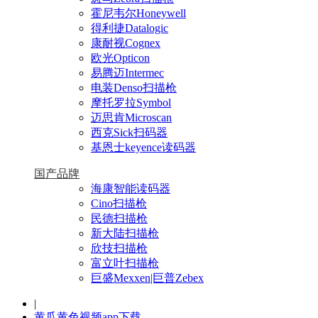
霍尼韦尔Honeywell
得利捷Datalogic
康耐视Cognex
欧光Opticon
易腾迈Intermec
电装Denso扫描枪
摩托罗拉Symbol
迈思肯Microscan
西克Sick扫码器
基恩士keyence读码器
国产品牌
海康智能读码器
Cino扫描枪
民德扫描枪
新大陆扫描枪
欣技扫描枪
富立叶扫描枪
巨盛Mexxen|巨普Zebex
|
黄瓜黄色视频app下载