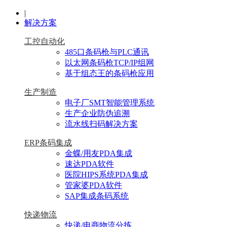
|
解决方案
工控自动化
485口条码枪与PLC通讯
以太网条码枪TCP/IP组网
基于组态王的条码枪应用
生产制造
电子厂SMT智能管理系统
生产企业防伪追溯
流水线扫码解决方案
ERP条码集成
金蝶/用友PDA集成
速达PDA软件
医院HIPS系统PDA集成
管家婆PDA软件
SAP集成条码系统
快递物流
快递/电商物流分拣