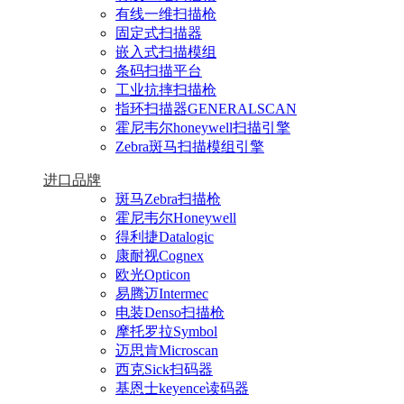
有线一维扫描枪
固定式扫描器
嵌入式扫描模组
条码扫描平台
工业抗摔扫描枪
指环扫描器GENERALSCAN
霍尼韦尔honeywell扫描引擎
Zebra斑马扫描模组引擎
进口品牌
斑马Zebra扫描枪
霍尼韦尔Honeywell
得利捷Datalogic
康耐视Cognex
欧光Opticon
易腾迈Intermec
电装Denso扫描枪
摩托罗拉Symbol
迈思肯Microscan
西克Sick扫码器
基恩士keyence读码器