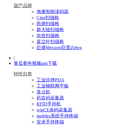
国产品牌
海康智能读码器
Cino扫描枪
民德扫描枪
新大陆扫描枪
欣技扫描枪
富立叶扫描枪
巨盛Mexxen|巨普Zebex
|
黄瓜黄色视频app下载
特性归类
工业抗摔PDA
工业物联网平板
盘点机
药监码采集器
RFID手持机
winCE条码采集器
mobiles系统手持终端
安卓手持终端