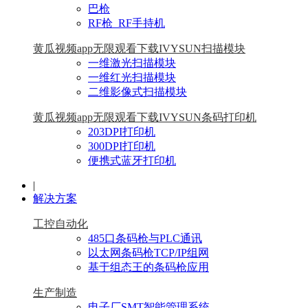
巴枪
RF枪_RF手持机
黄瓜视频app无限观看下载IVYSUN扫描模块
一维激光扫描模块
一维红光扫描模块
二维影像式扫描模块
黄瓜视频app无限观看下载IVYSUN条码打印机
203DPI打印机
300DPI打印机
便携式蓝牙打印机
|
解决方案
工控自动化
485口条码枪与PLC通讯
以太网条码枪TCP/IP组网
基于组态王的条码枪应用
生产制造
电子厂SMT智能管理系统