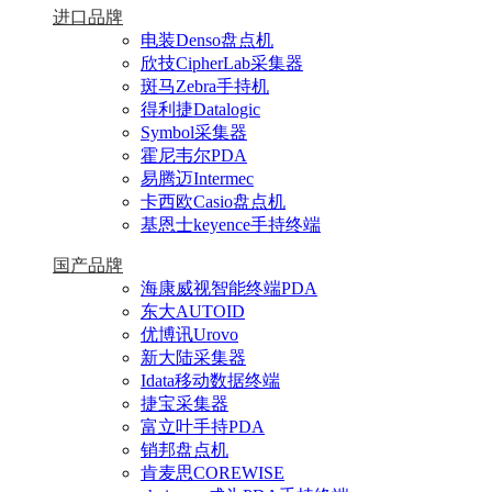
进口品牌
电装Denso盘点机
欣技CipherLab采集器
斑马Zebra手持机
得利捷Datalogic
Symbol采集器
霍尼韦尔PDA
易腾迈Intermec
卡西欧Casio盘点机
基恩士keyence手持终端
国产品牌
海康威视智能终端PDA
东大AUTOID
优博讯Urovo
新大陆采集器
Idata移动数据终端
捷宝采集器
富立叶手持PDA
销邦盘点机
肯麦思COREWISE