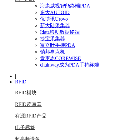
海康威视智能终端PDA
东大AUTOID
优博讯Urovo
新大陆采集器
Idata移动数据终端
捷宝采集器
富立叶手持PDA
销邦盘点机
肯麦思COREWISE
chainway成为PDA手持终端
|
RFID
RFID模块
RFID读写器
有源RFID产品
电子标签
超高频设备