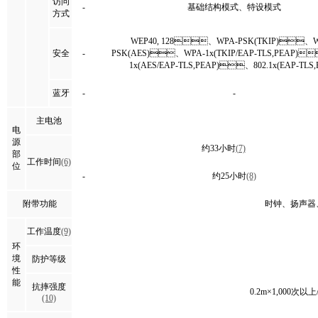
访问
-
基础结构模式、特设模式
方式
WEP40, 128、WPA-PSK(TKIP)、W
安全
-
PSK(AES)、WPA-1x(TKIP/EAP-TLS,PEAP)
1x(AES/EAP-TLS,PEAP)、802.1x(EAP-TLS,
蓝牙
-
-
主电池
电
源
约33小时
(7)
部
工作时间
(6)
位
-
约25小时
(8)
附带功能
时钟、扬声器
工作温度
(9)
环
境
防护等级
性
能
抗摔强度
0.2m×1,000次以
(10)