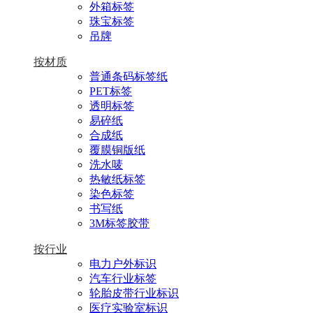
外箱标签
珠宝标签
吊牌
按材质
普通条码标签纸
PET标签
透明标签
易碎纸
合成纸
覆膜铜版纸
洗水唛
热敏纸标签
染色标签
书写纸
3M标签胶带
按行业
电力户外标识
汽车行业标签
轮胎皮带行业标识
医疗实验室标识