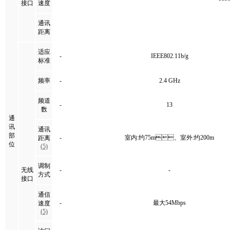
接口
速度
通讯
距离
适应
-
IEEE802.11b/g
标准
频率
-
2.4 GHz
频道
-
13
数
通
讯
通讯
部
-
室内:约75m、室外:约200m
距离
位
(5)
调制
无线
-
-
方式
接口
通信
-
最大54Mbps
速度
(5)