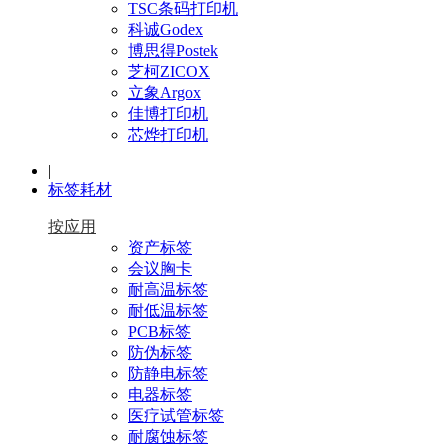
TSC条码打印机
科诚Godex
博思得Postek
芝柯ZICOX
立象Argox
佳博打印机
芯烨打印机
|
标签耗材
按应用
资产标签
会议胸卡
耐高温标签
耐低温标签
PCB标签
防伪标签
防静电标签
电器标签
医疗试管标签
耐腐蚀标签