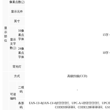
像素点数
(2)
显示元件
英寸
显
16像
示
素点
15字 
部
字体
显示
位
文字
数
(3)
24像
素点
10字 
字体
背光灯
方式
高级扫描(CCD)
二维
-
码
可读
编码
条形
EAN-13/-8(JAN-13/-8)、UPC-A/-E、UPC
码
CODE93、CODE128、GS1-128