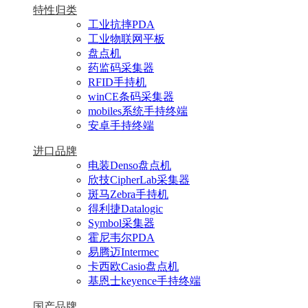
特性归类
工业抗摔PDA
工业物联网平板
盘点机
药监码采集器
RFID手持机
winCE条码采集器
mobiles系统手持终端
安卓手持终端
进口品牌
电装Denso盘点机
欣技CipherLab采集器
斑马Zebra手持机
得利捷Datalogic
Symbol采集器
霍尼韦尔PDA
易腾迈Intermec
卡西欧Casio盘点机
基恩士keyence手持终端
国产品牌