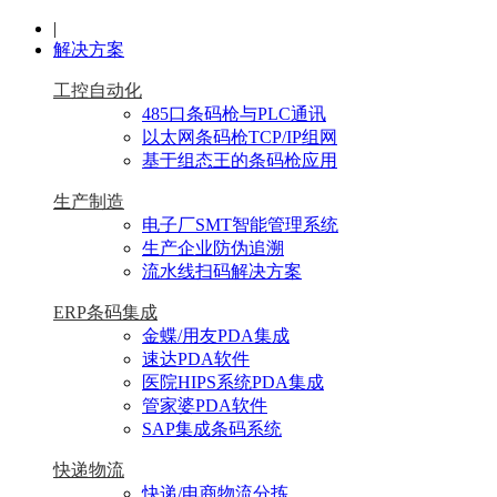
|
解决方案
工控自动化
485口条码枪与PLC通讯
以太网条码枪TCP/IP组网
基于组态王的条码枪应用
生产制造
电子厂SMT智能管理系统
生产企业防伪追溯
流水线扫码解决方案
ERP条码集成
金蝶/用友PDA集成
速达PDA软件
医院HIPS系统PDA集成
管家婆PDA软件
SAP集成条码系统
快递物流
快递/电商物流分拣