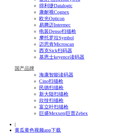
得利捷Datalogic
康耐视Cognex
欧光Opticon
易腾迈Intermec
电装Denso扫描枪
摩托罗拉Symbol
迈思肯Microscan
西克Sick扫码器
基恩士keyence读码器
国产品牌
海康智能读码器
Cino扫描枪
民德扫描枪
新大陆扫描枪
欣技扫描枪
富立叶扫描枪
巨盛Mexxen|巨普Zebex
|
黄瓜黄色视频app下载