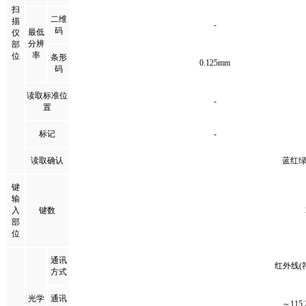
扫
二维
描
-
码
最低
仪
分辨
部
率
位
条形
0.125mm
码
读取标准位
-
置
标记
-
读取确认
蓝红绿
键
输
入
键数
部
位
通讯
红外线(符合
方式
光学
通讯
～115.