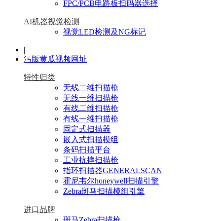
FPC/PCB电路板扫码器选择
AI机器视觉检测
视觉LED检测及NG标记
|
污版黄瓜视频网址
特性归类
无线二维扫描枪
无线一维扫描枪
有线二维扫描枪
有线一维扫描枪
固定式扫描器
嵌入式扫描模组
条码扫描平台
工业抗摔扫描枪
指环扫描器GENERALSCAN
霍尼韦尔honeywell扫描引擎
Zebra斑马扫描模组引擎
进口品牌
斑马Zebra扫描枪