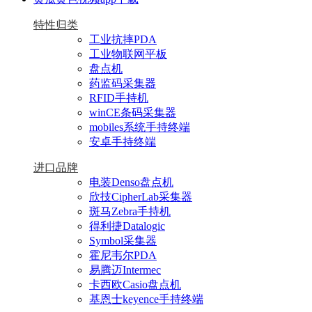
特性归类
工业抗摔PDA
工业物联网平板
盘点机
药监码采集器
RFID手持机
winCE条码采集器
mobiles系统手持终端
安卓手持终端
进口品牌
电装Denso盘点机
欣技CipherLab采集器
斑马Zebra手持机
得利捷Datalogic
Symbol采集器
霍尼韦尔PDA
易腾迈Intermec
卡西欧Casio盘点机
基恩士keyence手持终端