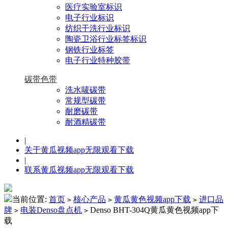
医疗实验室标识
电子行业标识
纺织干洗行业标识
陶瓷卫浴行业标签标识
钢铁行业标签
电子行业特种胶带
碳带色带
洗水唛碳带
常规型碳带
耐磨碳带
耐酒精碳带
|
关于黄瓜视频app无限观看下载
|
联系黄瓜视频app无限观看下载
当前位置:
首页
核心产品
黄瓜黄色视频app下载
进口品
>
>
>
牌
电装Denso盘点机
Denso BHT-304Q黄瓜黄色视频app下
>
>
载