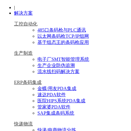
|
解决方案
工控自动化
485口条码枪与PLC通讯
以太网条码枪TCP/IP组网
基于组态王的条码枪应用
生产制造
电子厂SMT智能管理系统
生产企业防伪追溯
流水线扫码解决方案
ERP条码集成
金蝶/用友PDA集成
速达PDA软件
医院HIPS系统PDA集成
管家婆PDA软件
SAP集成条码系统
快递物流
快递/电商物流分拣