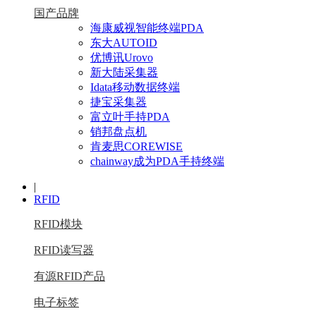
国产品牌
海康威视智能终端PDA
东大AUTOID
优博讯Urovo
新大陆采集器
Idata移动数据终端
捷宝采集器
富立叶手持PDA
销邦盘点机
肯麦思COREWISE
chainway成为PDA手持终端
|
RFID
RFID模块
RFID读写器
有源RFID产品
电子标签