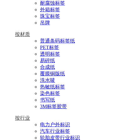
耐腐蚀标签
外箱标签
珠宝标签
吊牌
按材质
普通条码标签纸
PET标签
透明标签
易碎纸
合成纸
覆膜铜版纸
洗水唛
热敏纸标签
染色标签
书写纸
3M标签胶带
按行业
电力户外标识
汽车行业标签
轮胎皮带行业标识