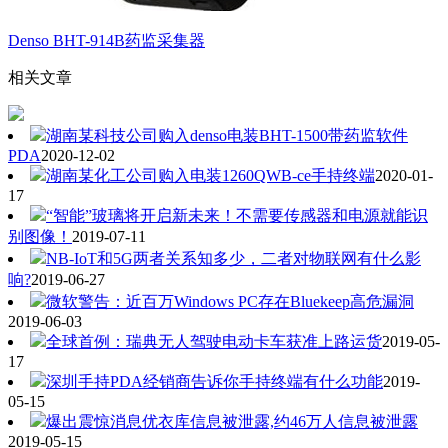
Denso BHT-914B药监采集器
相关文章
湖南某科技公司购入denso电装BHT-1500带药监软件
PDA
2020-12-02
湖南某化工公司购入电装1260QWB-ce手持终端
2020-01-
17
“智能”玻璃将开启新未来！不需要传感器和电源就能识
别图像！
2019-07-11
NB-IoT和5G两者关系知多少，二者对物联网有什么影
响?
2019-06-27
微软警告：近百万Windows PC存在Bluekeep高危漏洞
2019-06-03
全球首例：瑞典无人驾驶电动卡车获准上路运货
2019-05-
17
深圳手持PDA经销商告诉你手持终端有什么功能
2019-
05-15
爆出震惊消息优衣库信息被泄露,约46万人信息被泄露
2019-05-15