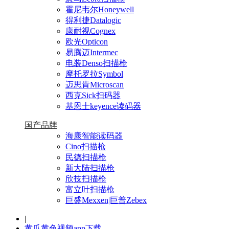
霍尼韦尔Honeywell
得利捷Datalogic
康耐视Cognex
欧光Opticon
易腾迈Intermec
电装Denso扫描枪
摩托罗拉Symbol
迈思肯Microscan
西克Sick扫码器
基恩士keyence读码器
国产品牌
海康智能读码器
Cino扫描枪
民德扫描枪
新大陆扫描枪
欣技扫描枪
富立叶扫描枪
巨盛Mexxen|巨普Zebex
|
黄瓜黄色视频app下载