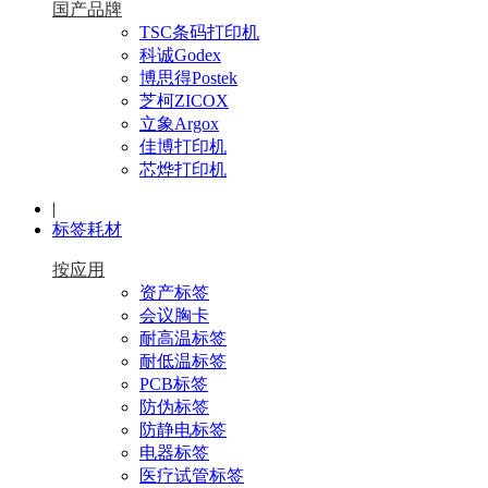
国产品牌
TSC条码打印机
科诚Godex
博思得Postek
芝柯ZICOX
立象Argox
佳博打印机
芯烨打印机
|
标签耗材
按应用
资产标签
会议胸卡
耐高温标签
耐低温标签
PCB标签
防伪标签
防静电标签
电器标签
医疗试管标签