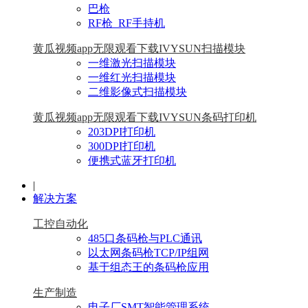
巴枪
RF枪_RF手持机
黄瓜视频app无限观看下载IVYSUN扫描模块
一维激光扫描模块
一维红光扫描模块
二维影像式扫描模块
黄瓜视频app无限观看下载IVYSUN条码打印机
203DPI打印机
300DPI打印机
便携式蓝牙打印机
|
解决方案
工控自动化
485口条码枪与PLC通讯
以太网条码枪TCP/IP组网
基于组态王的条码枪应用
生产制造
电子厂SMT智能管理系统