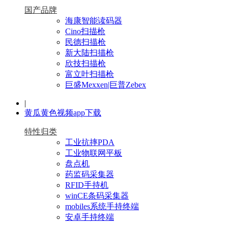
国产品牌
海康智能读码器
Cino扫描枪
民德扫描枪
新大陆扫描枪
欣技扫描枪
富立叶扫描枪
巨盛Mexxen|巨普Zebex
|
黄瓜黄色视频app下载
特性归类
工业抗摔PDA
工业物联网平板
盘点机
药监码采集器
RFID手持机
winCE条码采集器
mobiles系统手持终端
安卓手持终端