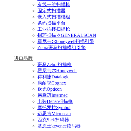
有线一维扫描枪
固定式扫描器
嵌入式扫描模组
条码扫描平台
工业抗摔扫描枪
指环扫描器GENERALSCAN
霍尼韦尔honeywell扫描引擎
Zebra斑马扫描模组引擎
进口品牌
斑马Zebra扫描枪
霍尼韦尔Honeywell
得利捷Datalogic
康耐视Cognex
欧光Opticon
易腾迈Intermec
电装Denso扫描枪
摩托罗拉Symbol
迈思肯Microscan
西克Sick扫码器
基恩士keyence读码器