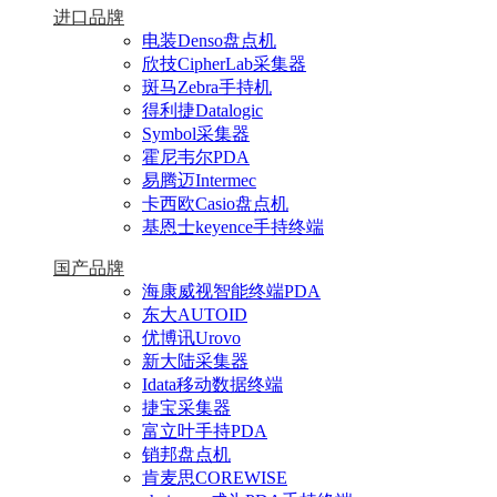
进口品牌
电装Denso盘点机
欣技CipherLab采集器
斑马Zebra手持机
得利捷Datalogic
Symbol采集器
霍尼韦尔PDA
易腾迈Intermec
卡西欧Casio盘点机
基恩士keyence手持终端
国产品牌
海康威视智能终端PDA
东大AUTOID
优博讯Urovo
新大陆采集器
Idata移动数据终端
捷宝采集器
富立叶手持PDA
销邦盘点机
肯麦思COREWISE