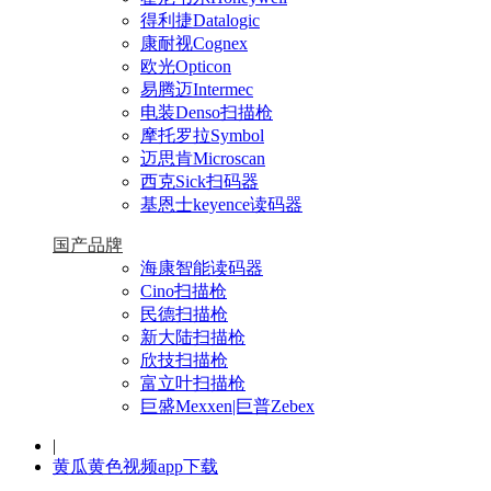
得利捷Datalogic
康耐视Cognex
欧光Opticon
易腾迈Intermec
电装Denso扫描枪
摩托罗拉Symbol
迈思肯Microscan
西克Sick扫码器
基恩士keyence读码器
国产品牌
海康智能读码器
Cino扫描枪
民德扫描枪
新大陆扫描枪
欣技扫描枪
富立叶扫描枪
巨盛Mexxen|巨普Zebex
|
黄瓜黄色视频app下载