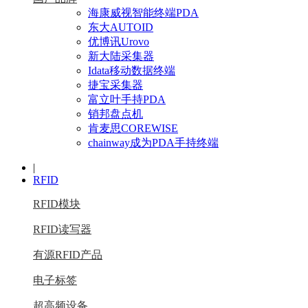
海康威视智能终端PDA
东大AUTOID
优博讯Urovo
新大陆采集器
Idata移动数据终端
捷宝采集器
富立叶手持PDA
销邦盘点机
肯麦思COREWISE
chainway成为PDA手持终端
|
RFID
RFID模块
RFID读写器
有源RFID产品
电子标签
超高频设备