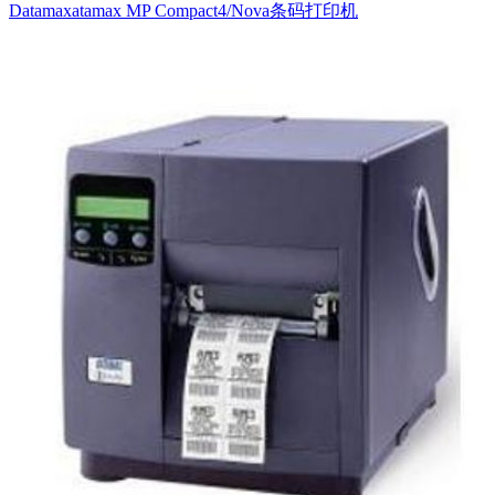
Datamaxatamax MP Compact4/Nova条码打印机