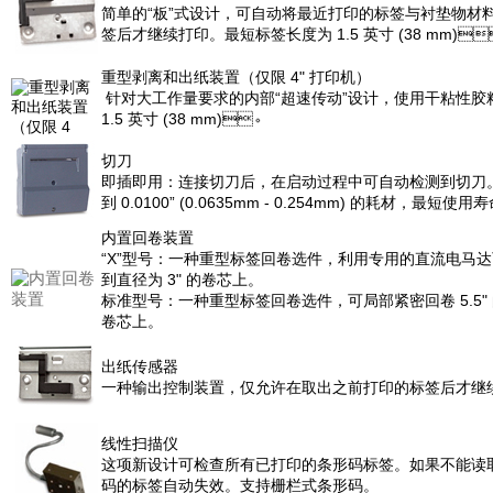
简单的“板”式设计，可自动将最近打印的标签与衬垫物材料
签后才继续打印。最短标签长度为 1.5 英寸 (38 mm)
重型剥离和出纸装置（仅限 4" 打印机）
针对大工作量要求的内部“超速传动”设计，使用干粘性胶
1.5 英寸 (38 mm)。
切刀
即插即用：连接切刀后，在启动过程中可自动检测到切刀
到 0.0100” (0.0635mm - 0.254mm) 的耗材，最短使用寿
内置回卷装置
“X”型号：一种重型标签回卷选件，利用专用的直流电马达
到直径为 3" 的卷芯上。
标准型号：一种重型标签回卷选件，可局部紧密回卷 5.5"
卷芯上。
出纸传感器
一种输出控制装置，仅允许在取出之前打印的标签后才继续进行
线性扫描仪
这项新设计可检查所有已打印的条形码标签。如果不能读
码的标签自动失效。支持栅栏式条形码。