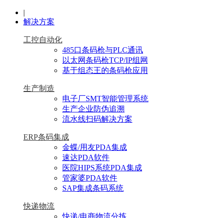
|
解决方案
工控自动化
485口条码枪与PLC通讯
以太网条码枪TCP/IP组网
基于组态王的条码枪应用
生产制造
电子厂SMT智能管理系统
生产企业防伪追溯
流水线扫码解决方案
ERP条码集成
金蝶/用友PDA集成
速达PDA软件
医院HIPS系统PDA集成
管家婆PDA软件
SAP集成条码系统
快递物流
快递/电商物流分拣