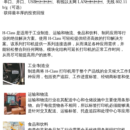
·串口、并口、USB、有线以太网 LAN、无线 802.11
b/g（可选）
·获得最丰厚的投资回报
H-Class 是适用于工业制造、运输和物流、食品和饮料、制药应用等行
业的绝佳解决方案。使用 H-Class 可轻松提供经济高效的打印解决方
案。该系列打印机提供一系列连接选择，从而满足各种应用需求，并
能轻松整合到任何网络。模块化结构可延长打印机的正常工作时间，
从而尽可能提高用户的效率。
工业/制造业
制造商将 H-Class 打印机用于整个产品线的全天候大工作量关
种应用，包括资产追踪、工作进度标签、经销商标签和使用
运输和物流
运输和物流行业在其配送中心和仓储设施中主要使用条形
物。由于每批货物各不相同，所以标签打印机必须能够满足数
是针对交叉配送、运输标签、托盘追踪和处理中心等应用
食品和饮料
肉类包装和食品加工行业需要全天候使用条形码打印机。