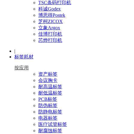
TSC条码打印机
科诚Godex
博思得Postek
芝柯ZICOX
立象Argox
佳博打印机
芯烨打印机
|
标签耗材
按应用
资产标签
会议胸卡
耐高温标签
耐低温标签
PCB标签
防伪标签
防静电标签
电器标签
医疗试管标签
耐腐蚀标签