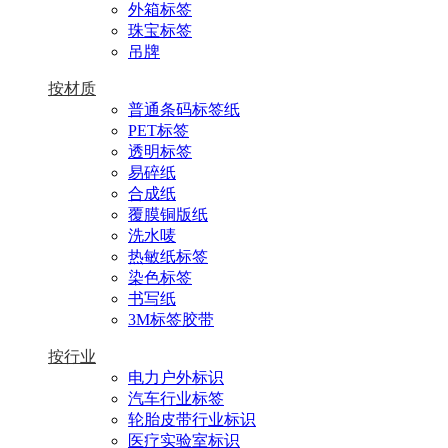
外箱标签
珠宝标签
吊牌
按材质
普通条码标签纸
PET标签
透明标签
易碎纸
合成纸
覆膜铜版纸
洗水唛
热敏纸标签
染色标签
书写纸
3M标签胶带
按行业
电力户外标识
汽车行业标签
轮胎皮带行业标识
医疗实验室标识