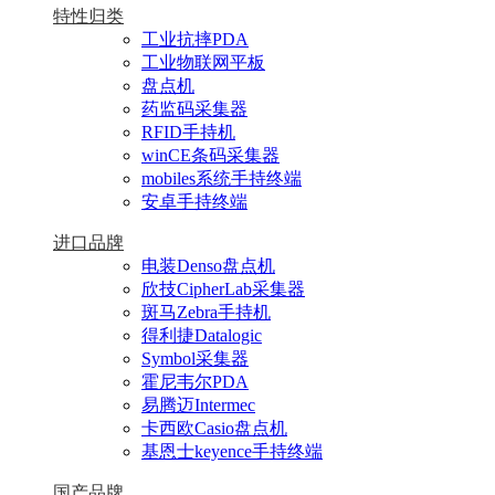
特性归类
工业抗摔PDA
工业物联网平板
盘点机
药监码采集器
RFID手持机
winCE条码采集器
mobiles系统手持终端
安卓手持终端
进口品牌
电装Denso盘点机
欣技CipherLab采集器
斑马Zebra手持机
得利捷Datalogic
Symbol采集器
霍尼韦尔PDA
易腾迈Intermec
卡西欧Casio盘点机
基恩士keyence手持终端
国产品牌