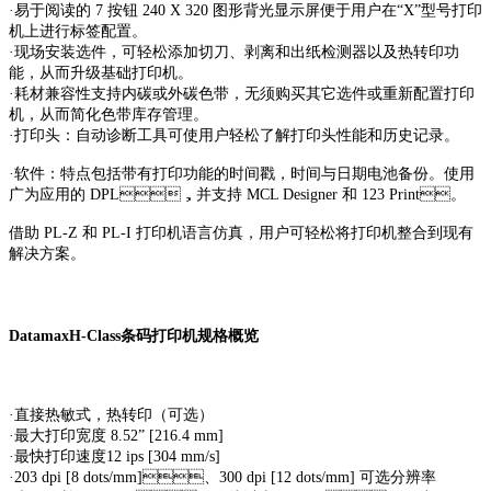
·易于阅读的 7 按钮 240 X 320 图形背光显示屏便于用户在“X”型号打印
机上进行标签配置。
·现场安装选件，可轻松添加切刀、剥离和出纸检测器以及热转印功
能，从而升级基础打印机。
·耗材兼容性支持内碳或外碳色带，无须购买其它选件或重新配置打印
机，从而简化色带库存管理。
·打印头：自动诊断工具可使用户轻松了解打印头性能和历史记录。
·软件：特点包括带有打印功能的时间戳，时间与日期电池备份。使用
广为应用的 DPL，并支持 MCL Designer 和 123 Print。
借助 PL-Z 和 PL-I 打印机语言仿真，用户可轻松将打印机整合到现有
解决方案。
DatamaxH-Class条码打印机规格概览
·直接热敏式，热转印（可选）
·最大打印宽度 8.52” [216.4 mm]
·最快打印速度12 ips [304 mm/s]
·203 dpi [8 dots/mm]、300 dpi [12 dots/mm] 可选分辨率