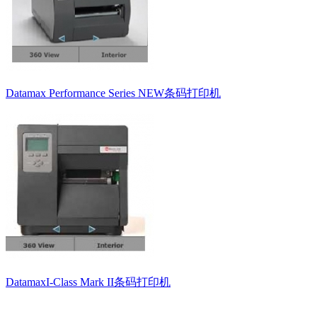
Datamax Performance Series NEW条码打印机
DatamaxI-Class Mark II条码打印机