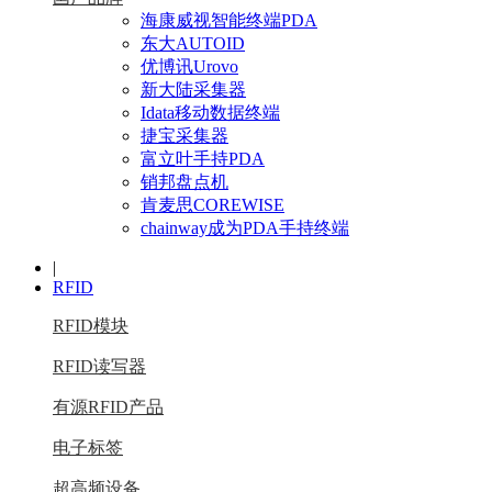
海康威视智能终端PDA
东大AUTOID
优博讯Urovo
新大陆采集器
Idata移动数据终端
捷宝采集器
富立叶手持PDA
销邦盘点机
肯麦思COREWISE
chainway成为PDA手持终端
|
RFID
RFID模块
RFID读写器
有源RFID产品
电子标签
超高频设备