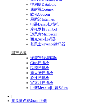
得利捷Datalogic
康耐视Cognex
欧光Opticon
易腾迈Intermec
电装Denso扫描枪
摩托罗拉Symbol
迈思肯Microscan
西克Sick扫码器
基恩士keyence读码器
国产品牌
海康智能读码器
Cino扫描枪
民德扫描枪
新大陆扫描枪
欣技扫描枪
富立叶扫描枪
巨盛Mexxen|巨普Zebex
|
黄瓜黄色视频app下载