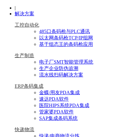
|
解决方案
工控自动化
485口条码枪与PLC通讯
以太网条码枪TCP/IP组网
基于组态王的条码枪应用
生产制造
电子厂SMT智能管理系统
生产企业防伪追溯
流水线扫码解决方案
ERP条码集成
金蝶/用友PDA集成
速达PDA软件
医院HIPS系统PDA集成
管家婆PDA软件
SAP集成条码系统
快递物流
快递/电商物流分拣