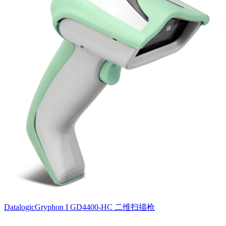
DatalogicGryphon I GD4400-HC 二维扫描枪