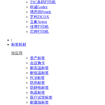
TSC条码打印机
科诚Godex
博思得Postek
芝柯ZICOX
立象Argox
佳博打印机
芯烨打印机
|
标签耗材
按应用
资产标签
会议胸卡
耐高温标签
耐低温标签
PCB标签
防伪标签
防静电标签
电器标签
医疗试管标签
耐腐蚀标签