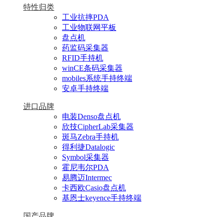
特性归类
工业抗摔PDA
工业物联网平板
盘点机
药监码采集器
RFID手持机
winCE条码采集器
mobiles系统手持终端
安卓手持终端
进口品牌
电装Denso盘点机
欣技CipherLab采集器
斑马Zebra手持机
得利捷Datalogic
Symbol采集器
霍尼韦尔PDA
易腾迈Intermec
卡西欧Casio盘点机
基恩士keyence手持终端
国产品牌