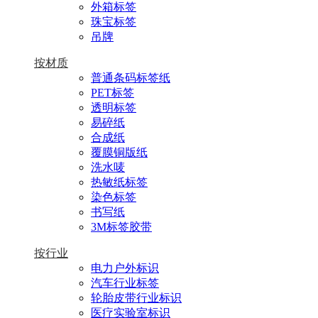
外箱标签
珠宝标签
吊牌
按材质
普通条码标签纸
PET标签
透明标签
易碎纸
合成纸
覆膜铜版纸
洗水唛
热敏纸标签
染色标签
书写纸
3M标签胶带
按行业
电力户外标识
汽车行业标签
轮胎皮带行业标识
医疗实验室标识