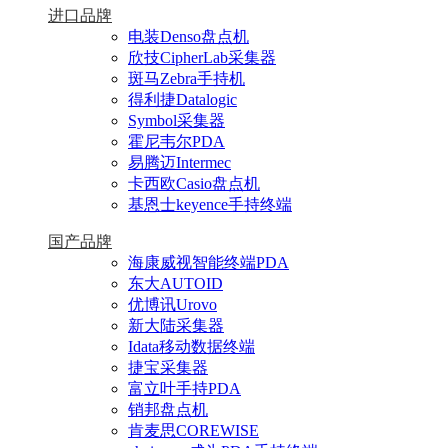
进口品牌
电装Denso盘点机
欣技CipherLab采集器
斑马Zebra手持机
得利捷Datalogic
Symbol采集器
霍尼韦尔PDA
易腾迈Intermec
卡西欧Casio盘点机
基恩士keyence手持终端
国产品牌
海康威视智能终端PDA
东大AUTOID
优博讯Urovo
新大陆采集器
Idata移动数据终端
捷宝采集器
富立叶手持PDA
销邦盘点机
肯麦思COREWISE