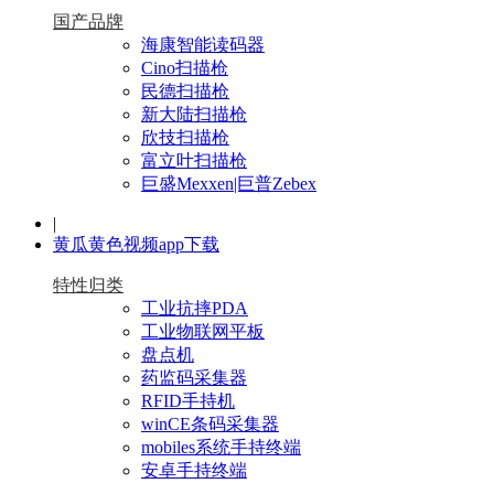
国产品牌
海康智能读码器
Cino扫描枪
民德扫描枪
新大陆扫描枪
欣技扫描枪
富立叶扫描枪
巨盛Mexxen|巨普Zebex
|
黄瓜黄色视频app下载
特性归类
工业抗摔PDA
工业物联网平板
盘点机
药监码采集器
RFID手持机
winCE条码采集器
mobiles系统手持终端
安卓手持终端