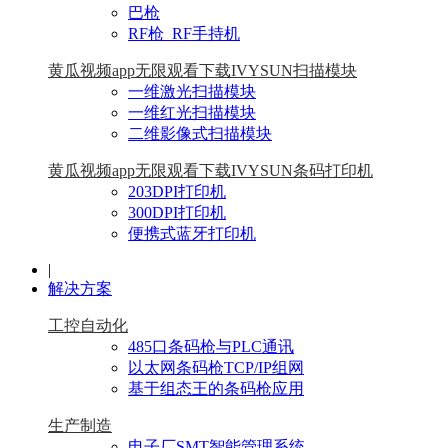
巴枪
RF枪_RF手持机
黄瓜视频app无限观看下载IVYSUN扫描模块
一维激光扫描模块
一维红光扫描模块
二维影像式扫描模块
黄瓜视频app无限观看下载IVYSUN条码打印机
203DPI打印机
300DPI打印机
便携式蓝牙打印机
|
解决方案
工控自动化
485口条码枪与PLC通讯
以太网条码枪TCP/IP组网
基于组态王的条码枪应用
生产制造
电子厂SMT智能管理系统