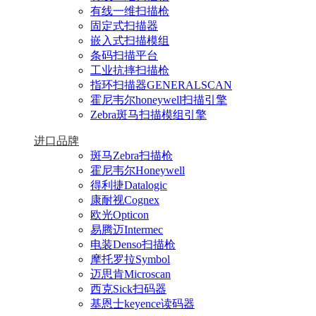
有线一维扫描枪
固定式扫描器
嵌入式扫描模组
条码扫描平台
工业抗摔扫描枪
指环扫描器GENERALSCAN
霍尼韦尔honeywell扫描引擎
Zebra斑马扫描模组引擎
进口品牌
斑马Zebra扫描枪
霍尼韦尔Honeywell
得利捷Datalogic
康耐视Cognex
欧光Opticon
易腾迈Intermec
电装Denso扫描枪
摩托罗拉Symbol
迈思肯Microscan
西克Sick扫码器
基恩士keyence读码器