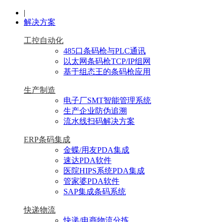
|
解决方案
工控自动化
485口条码枪与PLC通讯
以太网条码枪TCP/IP组网
基于组态王的条码枪应用
生产制造
电子厂SMT智能管理系统
生产企业防伪追溯
流水线扫码解决方案
ERP条码集成
金蝶/用友PDA集成
速达PDA软件
医院HIPS系统PDA集成
管家婆PDA软件
SAP集成条码系统
快递物流
快递/电商物流分拣