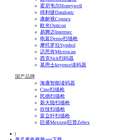
霍尼韦尔Honeywell
得利捷Datalogic
康耐视Cognex
欧光Opticon
易腾迈Intermec
电装Denso扫描枪
摩托罗拉Symbol
迈思肯Microscan
西克Sick扫码器
基恩士keyence读码器
国产品牌
海康智能读码器
Cino扫描枪
民德扫描枪
新大陆扫描枪
欣技扫描枪
富立叶扫描枪
巨盛Mexxen|巨普Zebex
|
黄瓜黄色视频app下载