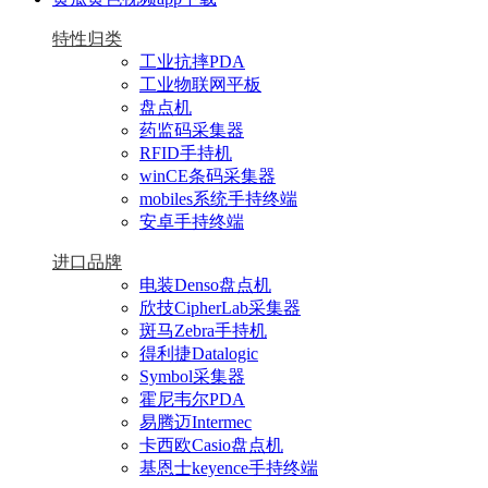
特性归类
工业抗摔PDA
工业物联网平板
盘点机
药监码采集器
RFID手持机
winCE条码采集器
mobiles系统手持终端
安卓手持终端
进口品牌
电装Denso盘点机
欣技CipherLab采集器
斑马Zebra手持机
得利捷Datalogic
Symbol采集器
霍尼韦尔PDA
易腾迈Intermec
卡西欧Casio盘点机
基恩士keyence手持终端