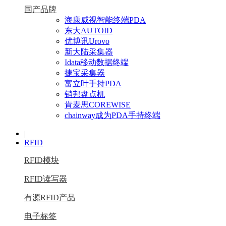
国产品牌
海康威视智能终端PDA
东大AUTOID
优博讯Urovo
新大陆采集器
Idata移动数据终端
捷宝采集器
富立叶手持PDA
销邦盘点机
肯麦思COREWISE
chainway成为PDA手持终端
|
RFID
RFID模块
RFID读写器
有源RFID产品
电子标签