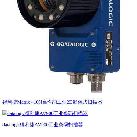
得利捷Matrix 410N高性能工业2D影像式扫描器
datalogic得利捷AV900工业条码扫描器