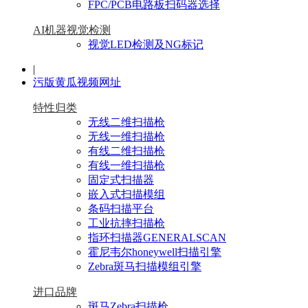
FPC/PCB电路板扫码器选择
AI机器视觉检测
视觉LED检测及NG标记
|
污版黄瓜视频网址
特性归类
无线二维扫描枪
无线一维扫描枪
有线二维扫描枪
有线一维扫描枪
固定式扫描器
嵌入式扫描模组
条码扫描平台
工业抗摔扫描枪
指环扫描器GENERALSCAN
霍尼韦尔honeywell扫描引擎
Zebra斑马扫描模组引擎
进口品牌
斑马Zebra扫描枪