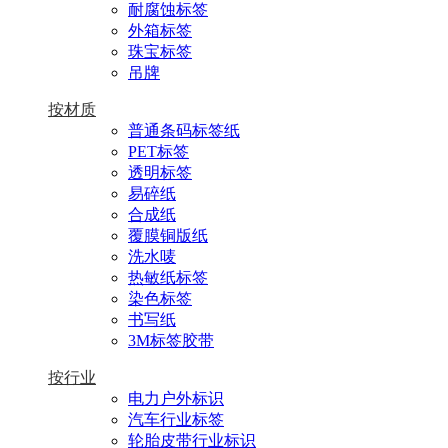
耐腐蚀标签
外箱标签
珠宝标签
吊牌
按材质
普通条码标签纸
PET标签
透明标签
易碎纸
合成纸
覆膜铜版纸
洗水唛
热敏纸标签
染色标签
书写纸
3M标签胶带
按行业
电力户外标识
汽车行业标签
轮胎皮带行业标识