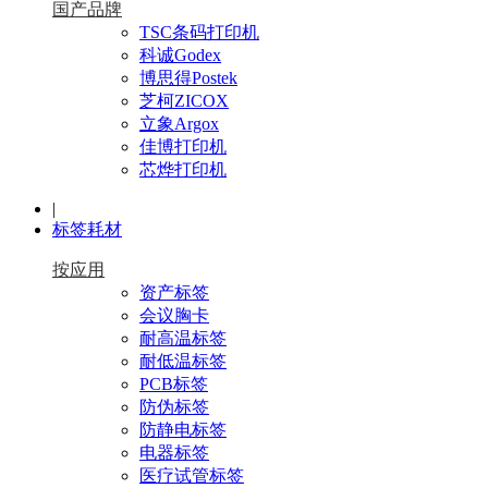
国产品牌
TSC条码打印机
科诚Godex
博思得Postek
芝柯ZICOX
立象Argox
佳博打印机
芯烨打印机
|
标签耗材
按应用
资产标签
会议胸卡
耐高温标签
耐低温标签
PCB标签
防伪标签
防静电标签
电器标签
医疗试管标签