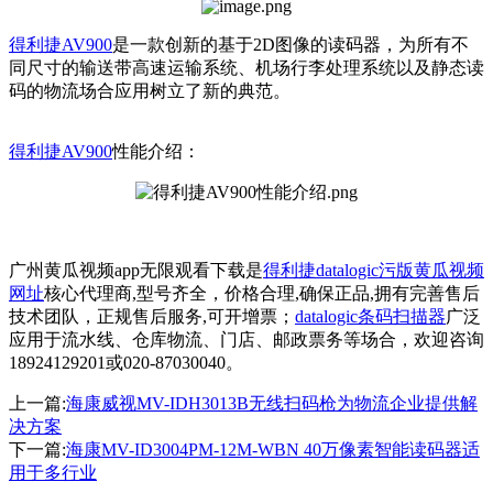
得利捷AV900
是一款创新的基于2D图像的读码器，为所有不
同尺寸的输送带高速运输系统、机场行李处理系统以及静态读
码的物流场合应用树立了新的典范。
得利捷AV900
性能介绍：
广州黄瓜视频app无限观看下载是
得利捷datalogic污版黄瓜视频
网址
核心代理商,型号齐全，价格合理,确保正品,拥有完善售后
技术团队，正规售后服务,可开增票；
datalogic条码扫描器
广泛
应用于流水线、仓库物流、门店、邮政票务等场合，欢迎咨询
18924129201或020-87030040。
上一篇:
海康威视MV-IDH3013B无线扫码枪为物流企业提供解
决方案
下一篇:
海康MV-ID3004PM-12M-WBN 40万像素智能读码器适
用于多行业