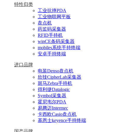
特性归类
工业抗摔PDA
工业物联网平板
盘点机
药监码采集器
RFID手持机
winCE条码采集器
mobiles系统手持终端
安卓手持终端
进口品牌
电装Denso盘点机
欣技CipherLab采集器
斑马Zebra手持机
得利捷Datalogic
Symbol采集器
霍尼韦尔PDA
易腾迈Intermec
卡西欧Casio盘点机
基恩士keyence手持终端
国产品牌