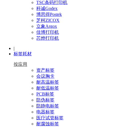
TSC条码打印机
科诚Godex
博思得Postek
芝柯ZICOX
立象Argox
佳博打印机
芯烨打印机
|
标签耗材
按应用
资产标签
会议胸卡
耐高温标签
耐低温标签
PCB标签
防伪标签
防静电标签
电器标签
医疗试管标签
耐腐蚀标签