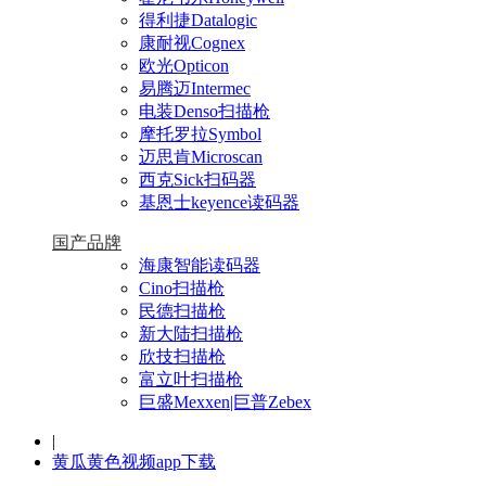
得利捷Datalogic
康耐视Cognex
欧光Opticon
易腾迈Intermec
电装Denso扫描枪
摩托罗拉Symbol
迈思肯Microscan
西克Sick扫码器
基恩士keyence读码器
国产品牌
海康智能读码器
Cino扫描枪
民德扫描枪
新大陆扫描枪
欣技扫描枪
富立叶扫描枪
巨盛Mexxen|巨普Zebex
|
黄瓜黄色视频app下载