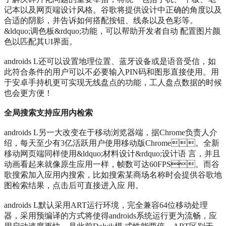
记本以及网页端设计风格。谷歌将提供设计中正确的角度以及
合适的阴影，并告诉如何搭配按钮、线条以及色彩等。
&ldquo;调色板&rdquo;功能，可以帮助开发者自动 配置图片颜
色以匹配其UI界面。
androids L还可以设置地理位置、蓝牙设备或是语音受信，如
此符合条件的用户可以不必要输入PIN码和图形直接使用。用
于安卓手持机更可实现无线盘点的功能，工人盘点数据的时候
也会更方便！
全局搜索支持应用内检索
androids L另一大改变在于移动浏览器端，据Chrome负责人介
绍，每天至少有3亿活跃用户使用移动版Chrome。全新
移动网页端同样使用&ldquo;材料设计&rdquo;设计语 言，并且
动画看起来就像原生应用一样，帧数可达60FPS。而谷
歌搜索加入应用内搜索，比如搜索某商场名称时会提供谷歌地
图检索结果，点击后可直接进入应 用。
androids L默认采用ART运行环境，完全兼容64位移动处理
器，采用预编译的方式将使得androids系统运行更为流畅，应