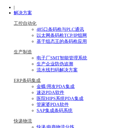
|
解决方案
工控自动化
485口条码枪与PLC通讯
以太网条码枪TCP/IP组网
基于组态王的条码枪应用
生产制造
电子厂SMT智能管理系统
生产企业防伪追溯
流水线扫码解决方案
ERP条码集成
金蝶/用友PDA集成
速达PDA软件
医院HIPS系统PDA集成
管家婆PDA软件
SAP集成条码系统
快递物流
快递/电商物流分拣