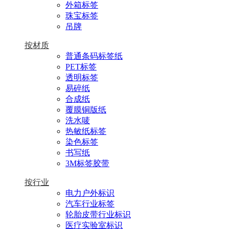
外箱标签
珠宝标签
吊牌
按材质
普通条码标签纸
PET标签
透明标签
易碎纸
合成纸
覆膜铜版纸
洗水唛
热敏纸标签
染色标签
书写纸
3M标签胶带
按行业
电力户外标识
汽车行业标签
轮胎皮带行业标识
医疗实验室标识