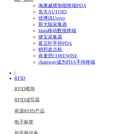
海康威视智能终端PDA
东大AUTOID
优博讯Urovo
新大陆采集器
Idata移动数据终端
捷宝采集器
富立叶手持PDA
销邦盘点机
肯麦思COREWISE
chainway成为PDA手持终端
|
RFID
RFID模块
RFID读写器
有源RFID产品
电子标签
超高频设备