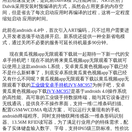
用启动速度更快，是此前Dalvik模 式性能两倍。ART区别于
Dalvik采用安装时预编译的方式，虽然会占用更多的内存空
间，但是省去了每次启动应用时再编译的过程，这将一定程度
缩短启动 应用的时间。
此前在androids 4.4中，首次引入ART编码，只不过用户需要进
入开发者选项手动选择开启。新系统还提供一种全新省电模
式，通过关闭不必要的服务可延长待机最多90分钟。
现在黄瓜视频app无限观看下载就一起期待一下新一代的安
卓手持机吧！现在不就的将来黄瓜视频app无限观看下载就可
以使用上这款
androids L系统，安卓黄瓜黄色视频app下载已经
不是什么新鲜事了，到底安卓系统
黄瓜黄色视频app下载已经
又有什么不同呢？
黄瓜视频app无限观看下载以黄瓜视频app无
限观看下载的
工业级安卓手持机IVY-MC957
为例子吧，
安卓
黄瓜黄色视频app下载
IVY-MC957
是基于androids 4.0操作系统
的高性能、高可靠的工业级手持数据终端，能与其它设备进行
无线通讯，提供良不不操作界面，支持一维/二维条码扫描、
配置GSM/WCDMA 电话方案， 可以运行大量现有的手机
androids终端程序。同时支持物联网传感器:一维条形码识别
器、13.56M RFID读写器，为了满足行业用户的特殊需求，配
备了实体键盘输入数字、字母，支持IP65级三防标准。性价比