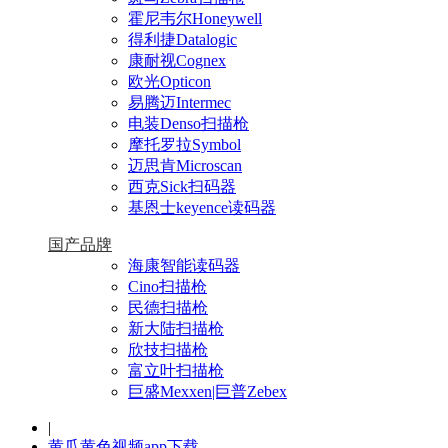
霍尼韦尔Honeywell
得利捷Datalogic
康耐视Cognex
欧光Opticon
易腾迈Intermec
电装Denso扫描枪
摩托罗拉Symbol
迈思肯Microscan
西克Sick扫码器
基恩士keyence读码器
国产品牌
海康智能读码器
Cino扫描枪
民德扫描枪
新大陆扫描枪
欣技扫描枪
富立叶扫描枪
巨盛Mexxen|巨普Zebex
|
黄瓜黄色视频app下载