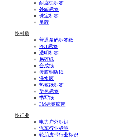
耐腐蚀标签
外箱标签
珠宝标签
吊牌
按材质
普通条码标签纸
PET标签
透明标签
易碎纸
合成纸
覆膜铜版纸
洗水唛
热敏纸标签
染色标签
书写纸
3M标签胶带
按行业
电力户外标识
汽车行业标签
轮胎皮带行业标识