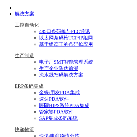
|
解决方案
工控自动化
485口条码枪与PLC通讯
以太网条码枪TCP/IP组网
基于组态王的条码枪应用
生产制造
电子厂SMT智能管理系统
生产企业防伪追溯
流水线扫码解决方案
ERP条码集成
金蝶/用友PDA集成
速达PDA软件
医院HIPS系统PDA集成
管家婆PDA软件
SAP集成条码系统
快递物流
快递/电商物流分拣