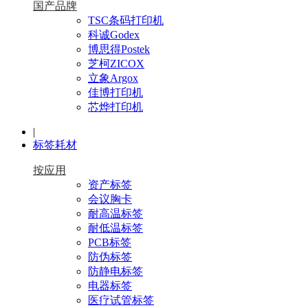
国产品牌
TSC条码打印机
科诚Godex
博思得Postek
芝柯ZICOX
立象Argox
佳博打印机
芯烨打印机
|
标签耗材
按应用
资产标签
会议胸卡
耐高温标签
耐低温标签
PCB标签
防伪标签
防静电标签
电器标签
医疗试管标签