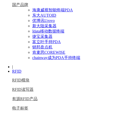
国产品牌
海康威视智能终端PDA
东大AUTOID
优博讯Urovo
新大陆采集器
Idata移动数据终端
捷宝采集器
富立叶手持PDA
销邦盘点机
肯麦思COREWISE
chainway成为PDA手持终端
|
RFID
RFID模块
RFID读写器
有源RFID产品
电子标签