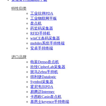
特性归类
工业抗摔PDA
工业物联网平板
盘点机
药监码采集器
RFID手持机
winCE条码采集器
mobiles系统手持终端
安卓手持终端
进口品牌
电装Denso盘点机
欣技CipherLab采集器
斑马Zebra手持机
得利捷Datalogic
Symbol采集器
霍尼韦尔PDA
易腾迈Intermec
卡西欧Casio盘点机
基恩士keyence手持终端