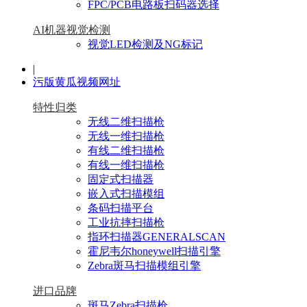
FPC/PCB电路板扫码器选择
AI机器视觉检测
视觉LED检测及NG标记
|
污版黄瓜视频网址
特性归类
无线二维扫描枪
无线一维扫描枪
有线二维扫描枪
有线一维扫描枪
固定式扫描器
嵌入式扫描模组
条码扫描平台
工业抗摔扫描枪
指环扫描器GENERALSCAN
霍尼韦尔honeywell扫描引擎
Zebra斑马扫描模组引擎
进口品牌
斑马Zebra扫描枪