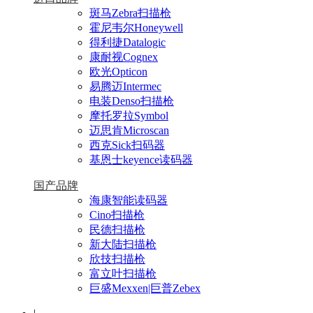
斑马Zebra扫描枪
霍尼韦尔Honeywell
得利捷Datalogic
康耐视Cognex
欧光Opticon
易腾迈Intermec
电装Denso扫描枪
摩托罗拉Symbol
迈思肯Microscan
西克Sick扫码器
基恩士keyence读码器
国产品牌
海康智能读码器
Cino扫描枪
民德扫描枪
新大陆扫描枪
欣技扫描枪
富立叶扫描枪
巨盛Mexxen|巨普Zebex