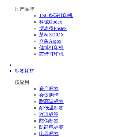
国产品牌
TSC条码打印机
科诚Godex
博思得Postek
芝柯ZICOX
立象Argox
佳博打印机
芯烨打印机
|
标签耗材
按应用
资产标签
会议胸卡
耐高温标签
耐低温标签
PCB标签
防伪标签
防静电标签
电器标签