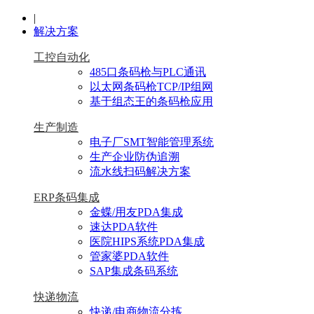
|
解决方案
工控自动化
485口条码枪与PLC通讯
以太网条码枪TCP/IP组网
基于组态王的条码枪应用
生产制造
电子厂SMT智能管理系统
生产企业防伪追溯
流水线扫码解决方案
ERP条码集成
金蝶/用友PDA集成
速达PDA软件
医院HIPS系统PDA集成
管家婆PDA软件
SAP集成条码系统
快递物流
快递/电商物流分拣