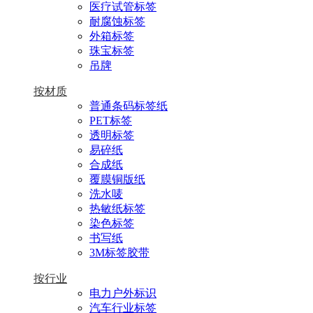
医疗试管标签
耐腐蚀标签
外箱标签
珠宝标签
吊牌
按材质
普通条码标签纸
PET标签
透明标签
易碎纸
合成纸
覆膜铜版纸
洗水唛
热敏纸标签
染色标签
书写纸
3M标签胶带
按行业
电力户外标识
汽车行业标签