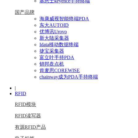
基恩士keyence手持终端
国产品牌
海康威视智能终端PDA
东大AUTOID
优博讯Urovo
新大陆采集器
Idata移动数据终端
捷宝采集器
富立叶手持PDA
销邦盘点机
肯麦思COREWISE
chainway成为PDA手持终端
|
RFID
RFID模块
RFID读写器
有源RFID产品