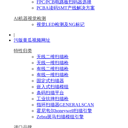
FPC/PCB电路板扫码器选择
PCBA读码SMT产线解决方案
AI机器视觉检测
视觉LED检测及NG标记
|
污版黄瓜视频网址
特性归类
无线二维扫描枪
无线一维扫描枪
有线二维扫描枪
有线一维扫描枪
固定式扫描器
嵌入式扫描模组
条码扫描平台
工业抗摔扫描枪
指环扫描器GENERALSCAN
霍尼韦尔honeywell扫描引擎
Zebra斑马扫描模组引擎
进口品牌