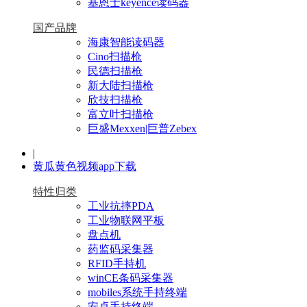
基恩士keyence读码器
国产品牌
海康智能读码器
Cino扫描枪
民德扫描枪
新大陆扫描枪
欣技扫描枪
富立叶扫描枪
巨盛Mexxen|巨普Zebex
|
黄瓜黄色视频app下载
特性归类
工业抗摔PDA
工业物联网平板
盘点机
药监码采集器
RFID手持机
winCE条码采集器
mobiles系统手持终端
安卓手持终端