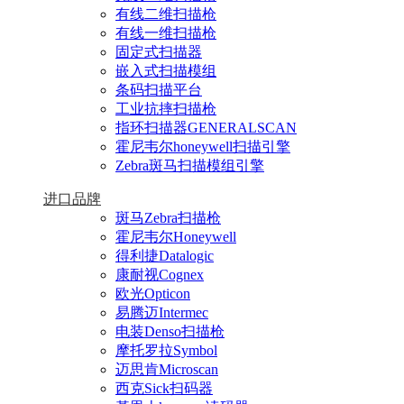
有线二维扫描枪
有线一维扫描枪
固定式扫描器
嵌入式扫描模组
条码扫描平台
工业抗摔扫描枪
指环扫描器GENERALSCAN
霍尼韦尔honeywell扫描引擎
Zebra斑马扫描模组引擎
进口品牌
斑马Zebra扫描枪
霍尼韦尔Honeywell
得利捷Datalogic
康耐视Cognex
欧光Opticon
易腾迈Intermec
电装Denso扫描枪
摩托罗拉Symbol
迈思肯Microscan
西克Sick扫码器