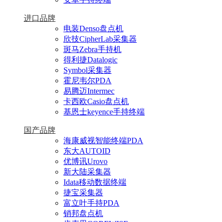
进口品牌
电装Denso盘点机
欣技CipherLab采集器
斑马Zebra手持机
得利捷Datalogic
Symbol采集器
霍尼韦尔PDA
易腾迈Intermec
卡西欧Casio盘点机
基恩士keyence手持终端
国产品牌
海康威视智能终端PDA
东大AUTOID
优博讯Urovo
新大陆采集器
Idata移动数据终端
捷宝采集器
富立叶手持PDA
销邦盘点机