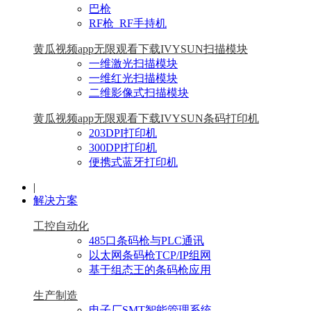
巴枪
RF枪_RF手持机
黄瓜视频app无限观看下载IVYSUN扫描模块
一维激光扫描模块
一维红光扫描模块
二维影像式扫描模块
黄瓜视频app无限观看下载IVYSUN条码打印机
203DPI打印机
300DPI打印机
便携式蓝牙打印机
|
解决方案
工控自动化
485口条码枪与PLC通讯
以太网条码枪TCP/IP组网
基于组态王的条码枪应用
生产制造
电子厂SMT智能管理系统